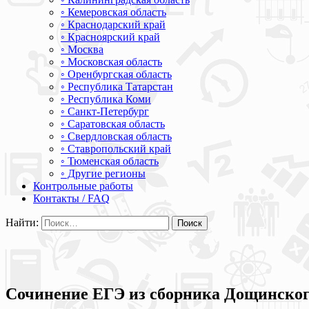
◦ Кемеровская область
◦ Краснодарский край
◦ Красноярский край
◦ Москва
◦ Московская область
◦ Оренбургская область
◦ Республика Татарстан
◦ Республика Коми
◦ Санкт-Петербург
◦ Саратовская область
◦ Свердловская область
◦ Ставропольский край
◦ Тюменская область
◦ Другие регионы
Контрольные работы
Контакты / FAQ
Найти:
Сочинение ЕГЭ из сборника Дощинского