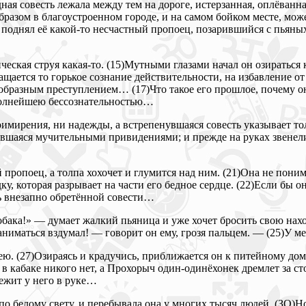
дная совесть лежала между тем на дороге, истерзанная, оплёванн
бразом в благоустроенном городе, и на самом бойком месте, може
 поднял её какой-то несчастный пропоец, позарившийся с пьяных
ическая струя какая-то. (15)Мутными глазами начал он озираться
ащается то горькое сознание действительности, на избавление 
разным преступлением… (17)Что такое его прошлое, почему он пр
 полнейшею бессознательностью…
римирения, ни надежды, а встрепенувшаяся совесть указывает т
лившаяся мучительными привидениями; и прежде на руках звенели 
опоец, а толпа хохочет и глумится над ним. (21)Она не понима
ку, которая разрывает на части его бедное сердце. (22)Если бы он
сть внезапно обретённой совести…
к собака!» — думает жалкий пьяница и уже хочет бросить свою на
иматься вздумал! — говорит он ему, грозя пальцем. — (25)У меня
нею. (27)Озираясь и крадучись, приближается он к питейному до
 в кабаке никого нет, а Прохорыч один-одинёхонек дремлет за сто
ежит у него в руке…
по белому свету, и перебывала она у многих тысяч людей. (ЗО)Но