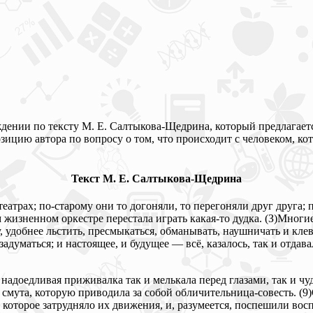
ении по тексту М. Е. Салтыкова-Щедрина, который предлагаетс
озицию автора по вопросу о том, что происходит с человеком, к
Текст М. Е. Салтыкова-Щедрина
еатрах; по-старому они то догоняли, то перегоняли друг друга; 
м жизненном оркестре перестала играть какая-то дудка. (З)Многие
, удобнее льстить, пресмыкаться, обманывать, наушничать и клев
о задуматься; и настоящее, и будущее — всё, казалось, так и отд
 надоедливая приживалка так и мелькала перед глазами, так и 
я смута, которую приводила за собой обличительница-совесть. (9
 которое затрудняло их движения, и, разумеется, поспешили вос