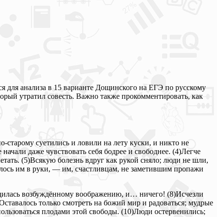
я для анализа в 15 варианте Дощинского на ЕГЭ по русскому
оторый утратил совесть. Важно также прокомментировать, как
по-старому суетились и ловили на лету куски, и никто не
 начали даже чувствовать себя бодрее и свободнее. (4)Легче
етать. (5)Всякую болезнь вдруг как рукой сняло; люди не шли,
авалось им в руки, — им, счастливцам, не заметившим пропажи
чудилась возбуждённому воображению, и… ничего! (8)Исчезли
)Оставалось только смотреть на божий мир и радоваться; мудрые
пользоваться плодами этой свободы. (10)Люди остервенились;