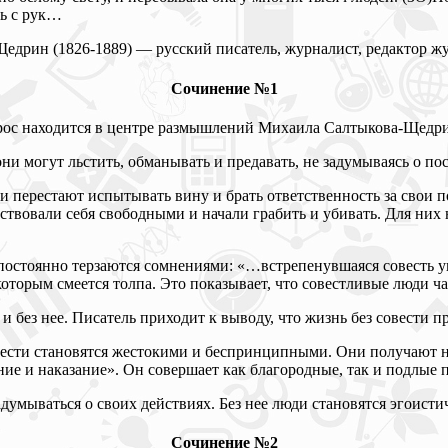
ть с рук…
дрин (1826-1889) — русский писатель, журналист, редактор ж
Сочинение №1
вопрос находится в центре размышлений Михаила Салтыкова-Щедр
они могут льстить, обманывать и предавать, не задумываясь о по
перестают испытывать вину и брать ответственность за свои по
твовали себя свободными и начали грабить и убивать. Для них 
 постоянно терзаются сомнениями: «…встрепенувшаяся совесть у
торым смеется толпа. Это показывает, что совестливые люди ча
без нее. Писатель приходит к выводу, что жизнь без совести п
вести становятся жестокими и беспринципными. Они получают 
е и наказание». Он совершает как благородные, так и подлые п
задумываться о своих действиях. Без нее люди становятся эгоист
Сочинение №2