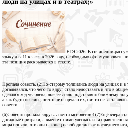
люди на улицах и в театрах;»
ЕГЭ 2026. В сочинении-рассужд
языку для 11 класса в 2026 году, необходимо сформулировать п
эта позиция раскрывается в тексте.
Пропала совесть. (2)По-старому толпились люди на улицах и в т
догадывался, что чего-то вдруг стало недоставать и что в обще
сделался ход человека; ловчее стало подставлять ближнему ногу
а как будто неслись; ничто не огорчало их, ничто не заставлял
совести.
(б)Совесть пропала вдруг… почти мгновенно! (7)Ещё вчера эта
досадные призраки, а вместе с ними улеглась и та нравственна
мира поняли, что они наконец освободились от последнего ига,