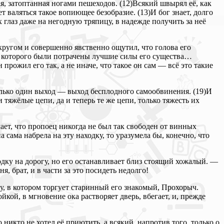
ая, затоптанная ногами пешеходов. (12)Всякий швырял её, как
т валяться такое вопиющее безобразие. (13)И бог знает, долго
 глаз даже на негодную тряпицу, в надежде получить за неё
 кругом и совершенно явственно ощутил, что голова его
от которого были потрачены лучшие силы его существа…
ожил его так, а не иначе, что такое он сам — всё это такие
олько один выход — выход бесплодного самообвинения. (19)И
тяжёлые цепи, да и теперь те же цепи, только тяжесть их
ет, что пропоец никогда не был так свободен от винных
а сама набрела на эту находку, то уразумела бы, конечно, что
ходку на дорогу, но его останавливает близ стоящий хожалый. —
, брат, и в части за это посидеть недолго!
му, в котором торгует старинный его знакомый, Прохорыч.
йкой, в мгновение ока растворяет дверь, вбегает, и, прежде
 никто не хотел её приютить, а всякий, напротив того, только о