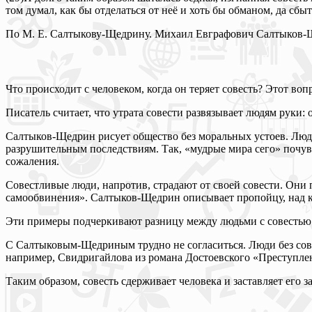
том думал, как бы отделаться от неё и хоть бы обманом, да сбы
По М. Е. Салтыкову-Щедрину. Михаил Евграфович Салтыков-Ще
Что происходит с человеком, когда он теряет совесть? Этот 
Писатель считает, что утрата совести развязывает людям руки: 
Салтыков-Щедрин рисует общество без моральных устоев. Люди 
разрушительным последствиям. Так, «мудрые мира сего» почувс
сожаления.
Совестливые люди, напротив, страдают от своей совести. Они
самообвинения». Салтыков-Щедрин описывает пропойцу, над ко
Эти примеры подчеркивают разницу между людьми с совестью и 
С Салтыковым-Щедриным трудно не согласиться. Люди без со
например, Свидригайлова из романа Достоевского «Преступлени
Таким образом, совесть сдерживает человека и заставляет его 