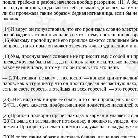
пошли грабежи и разбои, началось вообще разорение. (11) А бе
негодную ветошь, подальше от себя; всякий удивлялся, каким о
ли бы пролежала таким образом бедная изгнанница, если бы не
шкалик.
(14)И вдруг он почувствовал, что его пронизала словно электр
освобождается от винных паров и что к нему постепенно возвр
(16)Жалкому пропойцу всё его прошлое кажется сплошным безоб
вопросы, на которые он может отвечать только удивлением и
(18)Увы, проснувшееся сознание не приносит ему с собой ни п
прежде кругом была мгла, да и теперь та же мгла, только насе
вдвое увеличилась, потому что он понял, что это цепи.
— (20)Батюшки, не могу… несносно! — криком кричит жалкий пр
паров, как в эту минуту, что он просто сделал несчастную наход
есть на свете горесть, лютейшая из всех горестей, — это горе
(23)«Нет, надо как-нибудь её сбыть, а то с ней пропадёшь, ка
(24)Ты, брат, кажется, подбрасыванием подмётных пасквилей зан
(26)Пропоец проворно прячет находку в карман и удаляется с 
(28)Сначала он заглядывает потихоньку в окошко и, увидев, что
нежели Прохорыч успевает опомниться, ужасная находка уже л
(29)И долго таким образом шаталась бедная, изгнанная совесть 