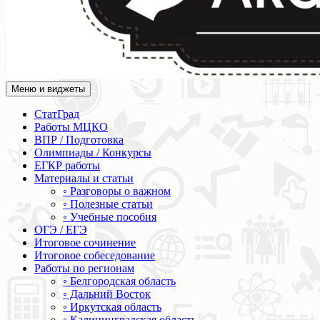
Меню и виджеты
Академия СОВА
Подготовка к ЕГЭ, ОГЭ, ВПР, МЦКО, СтатГрад, КДР, ВОШ, о
СтатГрад
Работы МЦКО
ВПР / Подготовка
Олимпиады / Конкурсы
ЕГКР работы
Материалы и статьи
◦ Разговоры о важном
◦ Полезные статьи
◦ Учебные пособия
ОГЭ / ЕГЭ
Итоговое сочинение
Итоговое собеседование
Работы по регионам
◦ Белгородская область
◦ Дальний Восток
◦ Иркутская область
◦ Калининградская область