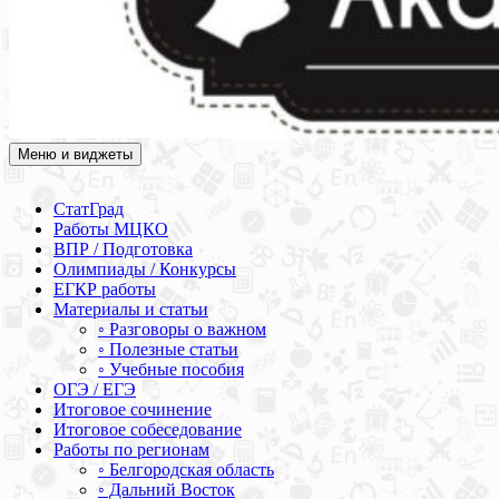
Меню и виджеты
Академия СОВА
Подготовка к ЕГЭ, ОГЭ, ВПР, МЦКО, СтатГрад, КДР, ВОШ,
олимпиады и конкурсы
СтатГрад
Работы МЦКО
ВПР / Подготовка
Олимпиады / Конкурсы
ЕГКР работы
Материалы и статьи
◦ Разговоры о важном
◦ Полезные статьи
◦ Учебные пособия
ОГЭ / ЕГЭ
Итоговое сочинение
Итоговое собеседование
Работы по регионам
◦ Белгородская область
◦ Дальний Восток