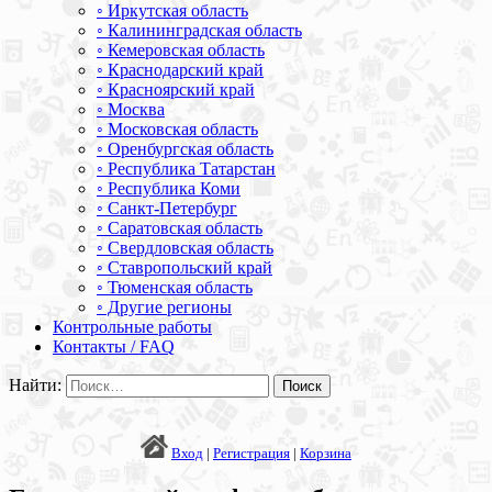
◦ Иркутская область
◦ Калининградская область
◦ Кемеровская область
◦ Краснодарский край
◦ Красноярский край
◦ Москва
◦ Московская область
◦ Оренбургская область
◦ Республика Татарстан
◦ Республика Коми
◦ Санкт-Петербург
◦ Саратовская область
◦ Свердловская область
◦ Ставропольский край
◦ Тюменская область
◦ Другие регионы
Контрольные работы
Контакты / FAQ
Найти:
Вход
|
Регистрация
|
Корзина