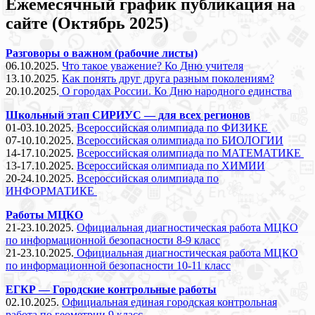
Ежемесячный график публикация на
сайте (Октябрь 2025)
Разговоры о важном (рабочие листы)
06.10.2025.
Что такое уважение? Ко Дню учителя
13.10.2025.
Как понять друг друга разным поколениям?
20.10.2025.
О городах России. Ко Дню народного единства
Школьный этап СИРИУС — для всех регионов
01-03.10.2025.
Всероссийская олимпиада по ФИЗИКЕ
07-10.10.2025.
Всероссийская олимпиада по БИОЛОГИИ
14-17.10.2025.
Всероссийская олимпиада по МАТЕМАТИКЕ
13-17.10.2025.
Всероссийская олимпиада по ХИМИИ
20-24.10.2025.
Всероссийская олимпиада по
ИНФОРМАТИКЕ
Работы МЦКО
21-23.10.2025.
Официальная диагностическая работа МЦКО
по информационной безопасности 8-9 класс
21-23.10.2025.
Официальная диагностическая работа МЦКО
по информационной безопасности 10-11 класс
ЕГКР — Городские контрольные работы
02.10.2025.
Официальная единая городская контрольная
работа по геометрии 9 класс