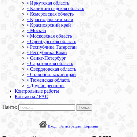
◦ Иркутская область
◦ Калининградская область
◦ Кемеровская область
◦ Краснодарский край
◦ Красноярский край
◦ Москва
◦ Московская область
◦ Оренбургская область
◦ Республика Татарстан
◦ Республика Коми
◦ Санкт-Петербург
◦ Саратовская область
◦ Свердловская область
◦ Ставропольский край
◦ Тюменская область
◦ Другие регионы
Контрольные работы
Контакты / FAQ
Найти:
Вход
|
Регистрация
|
Корзина