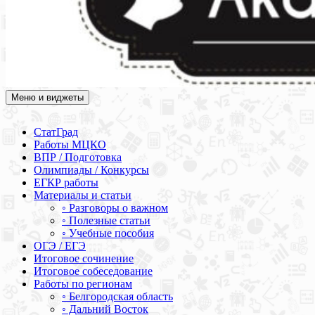
Меню и виджеты
Академия СОВА
Подготовка к ЕГЭ, ОГЭ, ВПР, МЦКО, СтатГрад, КДР, ВОШ,
олимпиады и конкурсы
СтатГрад
Работы МЦКО
ВПР / Подготовка
Олимпиады / Конкурсы
ЕГКР работы
Материалы и статьи
◦ Разговоры о важном
◦ Полезные статьи
◦ Учебные пособия
ОГЭ / ЕГЭ
Итоговое сочинение
Итоговое собеседование
Работы по регионам
◦ Белгородская область
◦ Дальний Восток