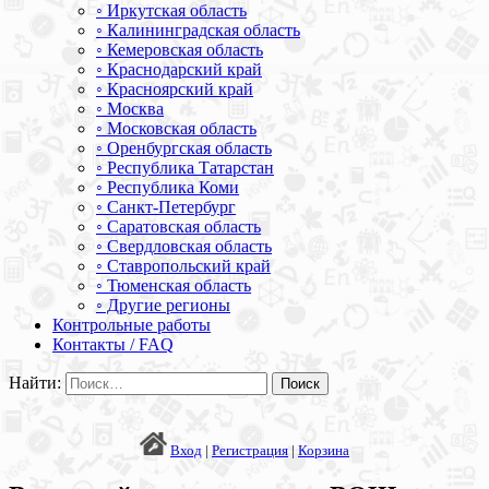
◦ Иркутская область
◦ Калининградская область
◦ Кемеровская область
◦ Краснодарский край
◦ Красноярский край
◦ Москва
◦ Московская область
◦ Оренбургская область
◦ Республика Татарстан
◦ Республика Коми
◦ Санкт-Петербург
◦ Саратовская область
◦ Свердловская область
◦ Ставропольский край
◦ Тюменская область
◦ Другие регионы
Контрольные работы
Контакты / FAQ
Найти:
Вход
|
Регистрация
|
Корзина