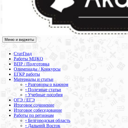
Меню и виджеты
Академия СОВА
Подготовка к ЕГЭ, ОГЭ, ВПР, МЦКО, СтатГрад, КДР, ВОШ,
олимпиады и конкурсы
СтатГрад
Работы МЦКО
ВПР / Подготовка
Олимпиады / Конкурсы
ЕГКР работы
Материалы и статьи
◦ Разговоры о важном
◦ Полезные статьи
◦ Учебные пособия
ОГЭ / ЕГЭ
Итоговое сочинение
Итоговое собеседование
Работы по регионам
◦ Белгородская область
◦ Дальний Восток