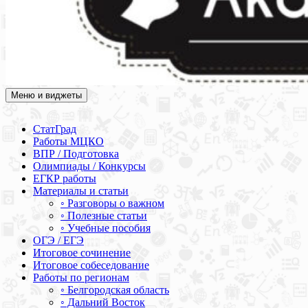
Меню и виджеты
Академия СОВА
Подготовка к ЕГЭ, ОГЭ, ВПР, МЦКО, СтатГрад, КДР, ВОШ,
олимпиады и конкурсы
СтатГрад
Работы МЦКО
ВПР / Подготовка
Олимпиады / Конкурсы
ЕГКР работы
Материалы и статьи
◦ Разговоры о важном
◦ Полезные статьи
◦ Учебные пособия
ОГЭ / ЕГЭ
Итоговое сочинение
Итоговое собеседование
Работы по регионам
◦ Белгородская область
◦ Дальний Восток