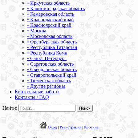
◦ Иркутская область
◦ Калининградская область
◦ Кемеровская область
◦ Краснодарский край
◦ Красноярский край
◦ Москва
◦ Московская область
◦ Оренбургская область
◦ Республика Татарстан
◦ Республика Коми
◦ Санкт-Петербург
◦ Саратовская область
◦ Свердловская область
◦ Ставропольский край
◦ Тюменская область
◦ Другие регионы
Контрольные работы
Контакты / FAQ
Найти:
Вход
|
Регистрация
|
Корзина