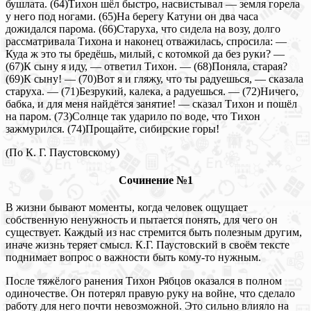
бушлата. (64)Тихон шёл быстро, насвистывал — земля горела
у него под ногами. (65)На берегу Катуни он два часа
дожидался парома. (66)Старуха, что сидела на возу, долго
рассматривала Тихона и наконец отважилась, спросила: —
Куда ж это ты бредёшь, милый, с котомкой да без руки? —
(67)К сыну я иду, — ответил Тихон. — (68)Поняла, старая?
(69)К сыну! — (70)Вот я и гляжу, что ты радуешься, — сказала
старуха. — (71)Безрукий, калека, а радуешься. — (72)Ничего,
бабка, и для меня найдётся занятие! — сказал Тихон и пошёл
на паром. (73)Солнце так ударило по воде, что Тихон
зажмурился. (74)Прощайте, сибирские горы!
(По К. Г. Паустовскому)
Сочинение №1
В жизни бывают моменты, когда человек ощущает
собственную ненужность и пытается понять, для чего он
существует. Каждый из нас стремится быть полезным другим,
иначе жизнь теряет смысл. К.Г. Паустовский в своём тексте
поднимает вопрос о важности быть кому-то нужным.
После тяжёлого ранения Тихон Рябцов оказался в полном
одиночестве. Он потерял правую руку на войне, что сделало
работу для него почти невозможной. Это сильно влияло на