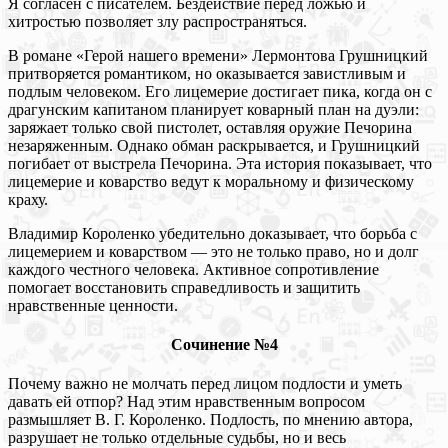
Я согласен с писателем. Бездействие перед ложью и
хитростью позволяет злу распространяться.
В романе «Герой нашего времени» Лермонтова Грушницкий
притворяется романтиком, но оказывается завистливым и
подлым человеком. Его лицемерие достигает пика, когда он с
драгунским капитаном планирует коварный план на дуэли:
заряжает только свой пистолет, оставляя оружие Печорина
незаряженным. Однако обман раскрывается, и Грушницкий
погибает от выстрела Печорина. Эта история показывает, что
лицемерие и коварство ведут к моральному и физическому
краху.
Владимир Короленко убедительно доказывает, что борьба с
лицемерием и коварством — это не только право, но и долг
каждого честного человека. Активное сопротивление
помогает восстановить справедливость и защитить
нравственные ценности.
Сочинение №4
Почему важно не молчать перед лицом подлости и уметь
давать ей отпор? Над этим нравственным вопросом
размышляет В. Г. Короленко. Подлость, по мнению автора,
разрушает не только отдельные судьбы, но и весь