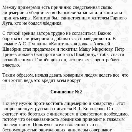
Между примерами есть причинно-следственная связь:
лицемерие и ябедничество Банькевича заставили капитана
принять меры. Капитан был единственным жителем Гарного
Луга, кто не боялся ябедника.
С точкой зрения автора трудно не согласиться. Важно
бороться с лицемерием и добиваться справедливости. В
романе А.С. Пушкина «Капитанская дочка» Алексей
Швабрин стал предателем и похитил Машу Миронову. Петр
Гринёв должен был противостоять Швабрину, чтобы спасти
возлюбленную. Гринёв доказал, что нельзя злоупотреблять
властью.
Таким образом, нельзя давать коварным людям делать все, что
они хотят, ведь это вредит всем вокруг.
Сочинение №2
Почему нужно противостоять лицемерию и коварству? Этот
вопрос волнует русского писателя В. Г. Короленко. Он
считает, что бороться с лицемерием и коварством необходимо,
потому что безнаказанность ябедников приводит к тяжёлым
последствиям. Пользуясь вседозволенностью и
беспомощностью окружающих, лицемеры совершают