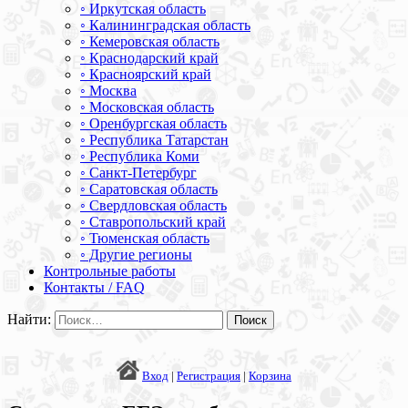
◦ Иркутская область
◦ Калининградская область
◦ Кемеровская область
◦ Краснодарский край
◦ Красноярский край
◦ Москва
◦ Московская область
◦ Оренбургская область
◦ Республика Татарстан
◦ Республика Коми
◦ Санкт-Петербург
◦ Саратовская область
◦ Свердловская область
◦ Ставропольский край
◦ Тюменская область
◦ Другие регионы
Контрольные работы
Контакты / FAQ
Найти:
Вход
|
Регистрация
|
Корзина