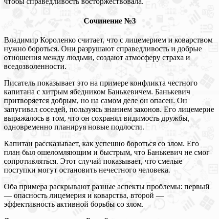
чтобы справедливость восторжествовала.
Сочинение №3
Владимир Короленко считает, что с лицемерием и коварством
нужно бороться. Они разрушают справедливость и добрые
отношения между людьми, создают атмосферу страха и
вседозволенности.
Писатель показывает это на примере конфликта честного
капитана с хитрым ябедником Банькевичем. Банькевич
притворяется добрым, но на самом деле он опасен. Он
запугивал соседей, пользуясь знанием законов. Его лицемерие
выражалось в том, что он сохранял видимость дружбы,
одновременно планируя новые подлости.
Капитан рассказывает, как успешно бороться со злом. Его
план был ошеломляющим и быстрым, что Банькевич не смог
сопротивляться. Этот случай показывает, что смелые
поступки могут остановить нечестного человека.
Оба примера раскрывают разные аспекты проблемы: первый
— опасность лицемерия и коварства, второй —
эффективность активной борьбы со злом.