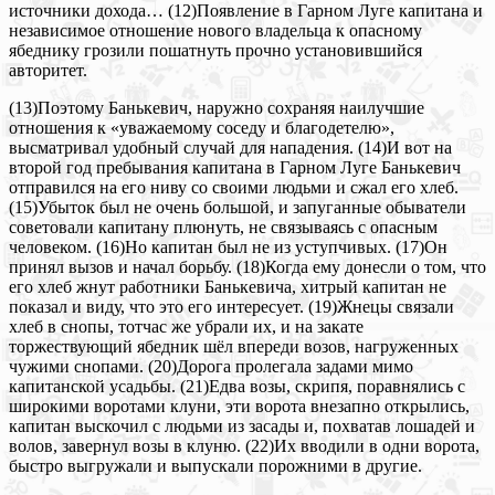
источники дохода… (12)Появление в Гарном Луге капитана и
независимое отношение нового владельца к опасному
ябеднику грозили пошатнуть прочно установившийся
авторитет.
(13)Поэтому Банькевич, наружно сохраняя наилучшие
отношения к «уважаемому соседу и благодетелю»,
высматривал удобный случай для нападения. (14)И вот на
второй год пребывания капитана в Гарном Луге Банькевич
отправился на его ниву со своими людьми и сжал его хлеб.
(15)Убыток был не очень большой, и запуганные обыватели
советовали капитану плюнуть, не связываясь с опасным
человеком. (16)Но капитан был не из уступчивых. (17)Он
принял вызов и начал борьбу. (18)Когда ему донесли о том, что
его хлеб жнут работники Банькевича, хитрый капитан не
показал и виду, что это его интересует. (19)Жнецы связали
хлеб в снопы, тотчас же убрали их, и на закате
торжествующий ябедник шёл впереди возов, нагруженных
чужими снопами. (20)Дорога пролегала задами мимо
капитанской усадьбы. (21)Едва возы, скрипя, поравнялись с
широкими воротами клуни, эти ворота внезапно открылись,
капитан выскочил с людьми из засады и, похватав лошадей и
волов, завернул возы в клуню. (22)Их вводили в одни ворота,
быстро выгружали и выпускали порожними в другие.