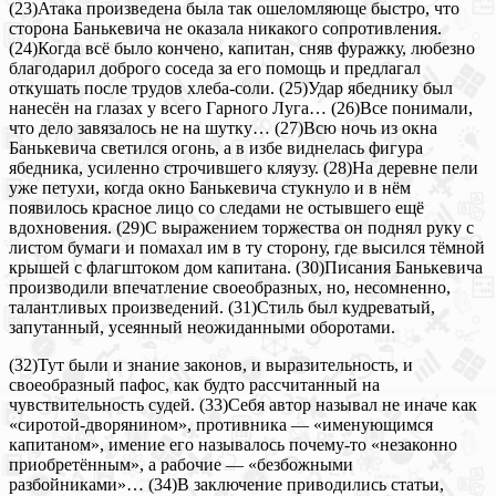
(23)Атака произведена была так ошеломляюще быстро, что
сторона Банькевича не оказала никакого сопротивления.
(24)Когда всё было кончено, капитан, сняв фуражку, любезно
благодарил доброго соседа за его помощь и предлагал
откушать после трудов хлеба-соли. (25)Удар ябеднику был
нанесён на глазах у всего Гарного Луга… (26)Все понимали,
что дело завязалось не на шутку… (27)Всю ночь из окна
Банькевича светился огонь, а в избе виднелась фигура
ябедника, усиленно строчившего кляузу. (28)На деревне пели
уже петухи, когда окно Банькевича стукнуло и в нём
появилось красное лицо со следами не остывшего ещё
вдохновения. (29)С выражением торжества он поднял руку с
листом бумаги и помахал им в ту сторону, где высился тёмной
крышей с флагштоком дом капитана. (З0)Писания Банькевича
производили впечатление своеобразных, но, несомненно,
талантливых произведений. (31)Стиль был кудреватый,
запутанный, усеянный неожиданными оборотами.
(32)Тут были и знание законов, и выразительность, и
своеобразный пафос, как будто рассчитанный на
чувствительность судей. (33)Себя автор называл не иначе как
«сиротой-дворянином», противника — «именующимся
капитаном», имение его называлось почему-то «незаконно
приобретённым», а рабочие — «безбожными
разбойниками»… (34)В заключение приводились статьи,