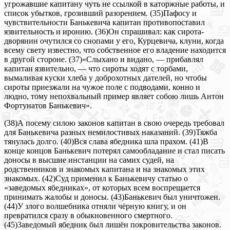
угрожавшие капитану чуть не ссылкой в каторжные работы, и
список убытков, грозивший разорением. (35)Пафосу и
чувствительности Банькевича капитан противопоставил
язвительность и иронию. (36)Он спрашивал: как сирота-
дворянин очутился со снопами у его, Курцевича, клуни, когда
всему свету известно, что собственное его владение находится
в другой стороне. (37)«Слыхано и видано, — прибавлял
капитан язвительно, — что сироты ходят с торбами,
вымаливая куски хлеба у доброхотных дателей, но чтобы
сироты приезжали на чужое поле с подводами, конно и
людно, тому непохвальный пример являет собою лишь Антон
Фортунатов Банькевич».
(38)А посему силою законов капитан в свою очередь требовал
для Банькевича разных немилостивых наказаний. (39)Тяжба
тянулась долго. (40)Вся слава ябедника шла прахом. (41)В
конце концов Банькевич потерял самообладание и стал писать
доносы в высшие инстанции на самих судей, на
родственников и знакомых капитана и на знакомых этих
знакомых. (42)Суд применил к Банькевичу статью о
«заведомых ябедниках», от которых всем воспрещается
принимать жалобы и доносы. (43)Банькевич был уничтожен.
(44)У злого волшебника отняли чёрную книгу, и он
превратился сразу в обыкновенного смертного.
(45)3аведомый ябедник был лишён покровительства законов.