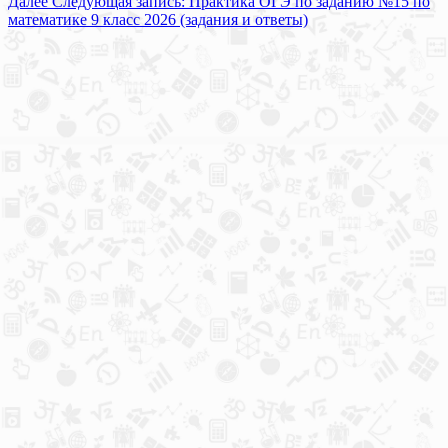
Далее
Следующая запись:
Практика ОГЭ по заданию №15 по
математике 9 класс 2026 (задания и ответы)