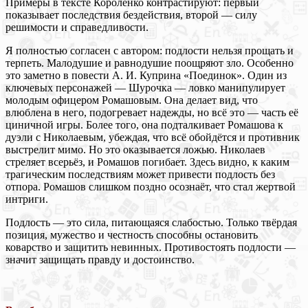
Примеры в тексте Короленко контрастируют: первый
показывает последствия бездействия, второй — силу
решимости и справедливости.
Я полностью согласен с автором: подлости нельзя прощать и
терпеть. Малодушие и равнодушие поощряют зло. Особенно
это заметно в повести А. И. Куприна «Поединок». Один из
ключевых персонажей — Шурочка — ловко манипулирует
молодым офицером Ромашовым. Она делает вид, что
влюблена в него, подогревает надежды, но всё это — часть её
циничной игры. Более того, она подталкивает Ромашова к
дуэли с Николаевым, убеждая, что всё обойдётся и противник
выстрелит мимо. Но это оказывается ложью. Николаев
стреляет всерьёз, и Ромашов погибает. Здесь видно, к каким
трагическим последствиям может привести подлость без
отпора. Ромашов слишком поздно осознаёт, что стал жертвой
интриги.
Подлость — это сила, питающаяся слабостью. Только твёрдая
позиция, мужество и честность способны остановить
коварство и защитить невинных. Противостоять подлости —
значит защищать правду и достоинство.