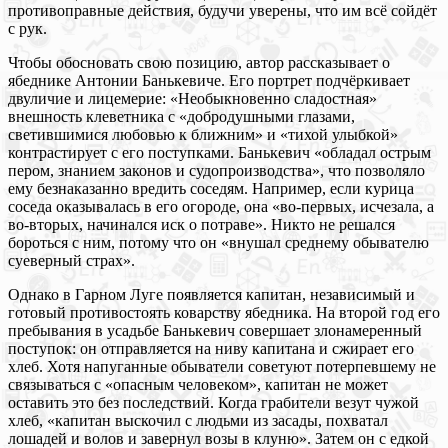
противоправные действия, будучи уверены, что им всё сойдёт
с рук.
Чтобы обосновать свою позицию, автор рассказывает о
ябеднике Антонии Банькевиче. Его портрет подчёркивает
двуличие и лицемерие: «Необыкновенно сладостная»
внешность клеветника с «добродушными глазами,
светившимися любовью к ближним» и «тихой улыбкой»
контрастирует с его поступками. Банькевич «обладал острым
пером, знанием законов и судопроизводства», что позволяло
ему безнаказанно вредить соседям. Например, если курица
соседа оказывалась в его огороде, она «во-первых, исчезала, а
во-вторых, начинался иск о потраве». Никто не решался
бороться с ним, потому что он «внушал среднему обывателю
суеверный страх».
Однако в Гарном Луге появляется капитан, независимый и
готовый противостоять коварству ябедника. На второй год его
пребывания в усадьбе Банькевич совершает злонамеренный
поступок: он отправляется на ниву капитана и сжирает его
хлеб. Хотя напуганные обыватели советуют потерпевшему не
связываться с «опасным человеком», капитан не может
оставить это без последствий. Когда грабители везут чужой
хлеб, «капитан выскочил с людьми из засады, похватал
лошадей и волов и завернул возы в клуню». Затем он с едкой