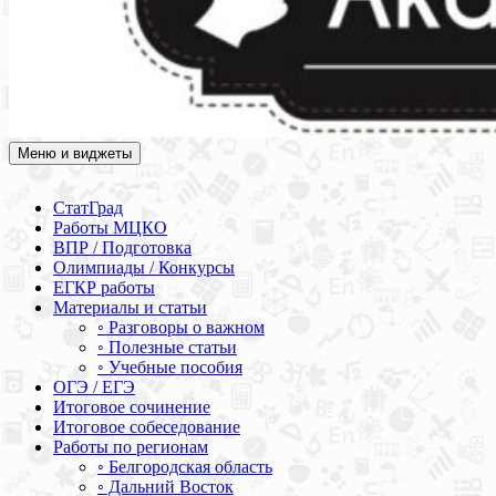
Меню и виджеты
Академия СОВА
Подготовка к ЕГЭ, ОГЭ, ВПР, МЦКО, СтатГрад, КДР, ВОШ,
олимпиады и конкурсы
СтатГрад
Работы МЦКО
ВПР / Подготовка
Олимпиады / Конкурсы
ЕГКР работы
Материалы и статьи
◦ Разговоры о важном
◦ Полезные статьи
◦ Учебные пособия
ОГЭ / ЕГЭ
Итоговое сочинение
Итоговое собеседование
Работы по регионам
◦ Белгородская область
◦ Дальний Восток