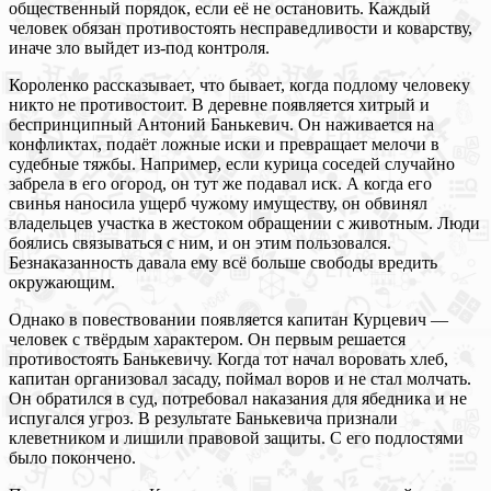
общественный порядок, если её не остановить. Каждый
человек обязан противостоять несправедливости и коварству,
иначе зло выйдет из-под контроля.
Короленко рассказывает, что бывает, когда подлому человеку
никто не противостоит. В деревне появляется хитрый и
беспринципный Антоний Банькевич. Он наживается на
конфликтах, подаёт ложные иски и превращает мелочи в
судебные тяжбы. Например, если курица соседей случайно
забрела в его огород, он тут же подавал иск. А когда его
свинья наносила ущерб чужому имуществу, он обвинял
владельцев участка в жестоком обращении с животным. Люди
боялись связываться с ним, и он этим пользовался.
Безнаказанность давала ему всё больше свободы вредить
окружающим.
Однако в повествовании появляется капитан Курцевич —
человек с твёрдым характером. Он первым решается
противостоять Банькевичу. Когда тот начал воровать хлеб,
капитан организовал засаду, поймал воров и не стал молчать.
Он обратился в суд, потребовал наказания для ябедника и не
испугался угроз. В результате Банькевича признали
клеветником и лишили правовой защиты. С его подлостями
было покончено.