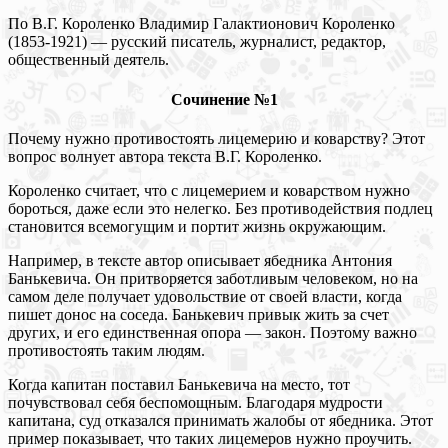
По В.Г. Короленко Владимир Галактионович Короленко
(1853-1921) — русский писатель, журналист, редактор,
общественный деятель.
Сочинение №1
Почему нужно противостоять лицемерию и коварству? Этот
вопрос волнует автора текста В.Г. Короленко.
Короленко считает, что с лицемерием и коварством нужно
бороться, даже если это нелегко. Без противодействия подлец
становится всемогущим и портит жизнь окружающим.
Например, в тексте автор описывает ябедника Антония
Банькевича. Он притворяется заботливым человеком, но на
самом деле получает удовольствие от своей власти, когда
пишет донос на соседа. Банькевич привык жить за счет
других, и его единственная опора — закон. Поэтому важно
противостоять таким людям.
Когда капитан поставил Банькевича на место, тот
почувствовал себя беспомощным. Благодаря мудрости
капитана, суд отказался принимать жалобы от ябедника. Этот
пример показывает, что таких лицемеров нужно проучить.