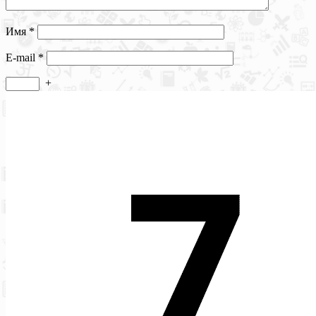
Имя
*
E-mail
*
+