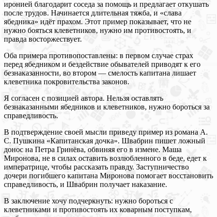
иронией благодарит соседа за помощь и предлагает откушать
после трудов. Начинается длительная тяжба, и «слава
ябедника» идёт прахом. Этот пример показывает, что не
нужно бояться клеветников, нужно им противостоять, и
правда восторжествует.
Оба примера противопоставлены: в первом случае страх
перед ябедником и бездействие обывателей приводят к его
безнаказанности, во втором — смелость капитана лишает
клеветника покровительства законов.
Я согласен с позицией автора. Нельзя оставлять
безнаказанными ябедников и клеветников, нужно бороться за
справедливость.
В подтверждение своей мысли приведу пример из романа А.
С. Пушкина «Капитанская дочка». Швабрин пишет ложный
донос на Петра Гринёва, обвиняя его в измене. Маша
Миронова, не в силах оставить возлюбленного в беде, едет к
императрице, чтобы рассказать правду. Заступничество
дочери погибшего капитана Миронова помогает восстановить
справедливость, и Швабрин получает наказание.
В заключение хочу подчеркнуть: нужно бороться с
клеветниками и противостоять их коварным поступкам,