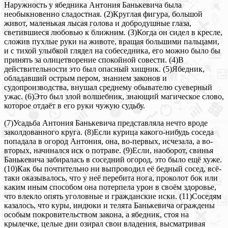
Наружность у ябедника Антония Банькевича была
необыкновенно сладостная. (2)Круглая фигура, большой
живот, маленькая лысая голова и добродушные глаза,
светившиеся любовью к ближним. (З)Когда он сидел в кресле,
сложив пухлые руки на животе, вращая большими пальцами,
и с тихой улыбкой глядел на собеседника, его можно было бы
принять за олицетворение спокойной совести. (4)В
действительности это был опасный хищник. (5)Ябедник,
обладавший острым пером, знанием законов и
судопроизводства, внушал среднему обывателю суеверный
ужас. (6)Это был злой волшебник, знающий магическое слово,
которое отдаёт в его руки чужую судьбу.
(7)Усадьба Антония Банькевича представляла нечто вроде
заколдованного круга. (8)Если курица какого-нибудь соседа
попадала в огород Антония, она, во-первых, исчезала, а во-
вторых, начинался иск о потраве. (9)Если, наоборот, свинья
Банькевича забиралась в соседний огород, это было ещё хуже.
(10)Как бы почтительно ни выпроводил её бедный сосед, всё-
таки оказывалось, что у неё перебита нога, проколот бок или
каким иным способом она потерпела урон в своём здоровье,
что влекло опять уголовные и гражданские иски. (11)Соседям
казалось, что куры, индюки и телята Банькевича ограждены
особым покровительством закона, а ябедник, стоя на
крылечке, целые дни озирал свои владения, высматривая