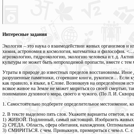
Интересные задания
Экология – это наука о взаимодействии живых организмов и их
химия, астрономия и космология, математика и философия. <…>
агроэкологию, гидроэкологию, экологию человека и т. д. Акти
культуры не может быть непроходимой пропасти, вместе с тем 
Утраты в природе до известных пределов восстановимы. Иное д
разрушенные памятники, сгоревшие книги, рукописи… Если кул
как правило, в языке, в Слове. Возникнув на определённом ист
всякое живое на Земле не может мириться со своей смертью, та
пониманию духовного мира, своего и чужого. (По Л. И. Скворц
1. Самостоятельно подберите определительное местоимение, ко
2. В тексте выделено пять слов. Укажите варианты ответов, в 
1) ЖИВОЙ. Подлинный, самый настоящий. Изобразить живых 
2) СРЕДА. Область, сфера обитания, нахождения. Оптимальная
3) СМИРИТЬСЯ. с чем. Привыкнув, примириться с чем-л. С. с мы