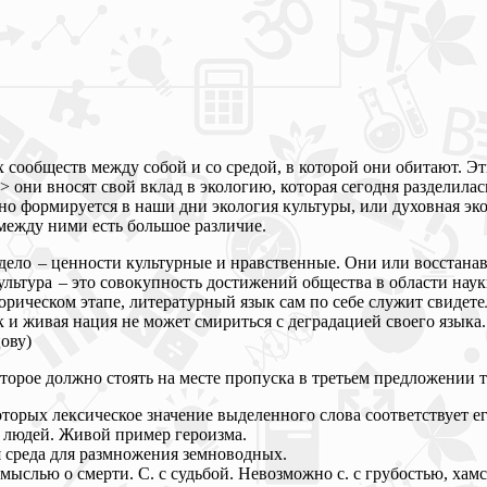
 сообществ между собой и со средой, в которой они обитают. Э
 они вносят свой вклад в экологию, которая сегодня разделила
вно формируется в наши дни экология культуры, или духовная э
между ними есть большое различие.
ело – ценности культурные и нравственные. Они или восстанавл
ьтура – это совокупность достижений общества в области науки
орическом этапе, литературный язык сам по себе служит свидете
к и живая нация не может смириться с деградацией своего языка.
ову)
торое должно стоять на месте пропуска в третьем предложении т
которых лексическое значение выделенного слова соответствует е
людей. Живой пример героизма.
 среда для размножения земноводных.
слью о смерти. С. с судьбой. Невозможно с. с грубостью, хамст