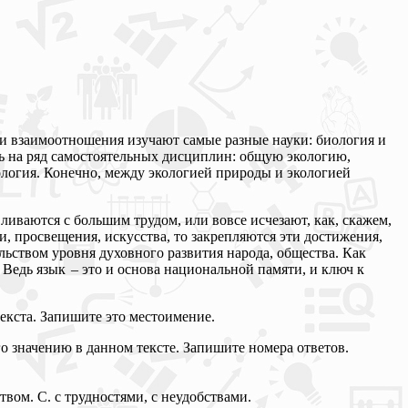
ти взаимоотношения изучают самые разные науки: биология и
сь на ряд самостоятельных дисциплин: общую экологию,
кология. Конечно, между экологией природы и экологией
иваются с большим трудом, или вовсе исчезают, как, скажем,
, просвещения, искусства, то закрепляются эти достижения,
льством уровня духовного развития народа, общества. Как
 Ведь язык – это и основа национальной памяти, и ключ к
екста. Запишите это местоимение.
го значению в данном тексте. Запишите номера ответов.
вом. С. с трудностями, с неудобствами.