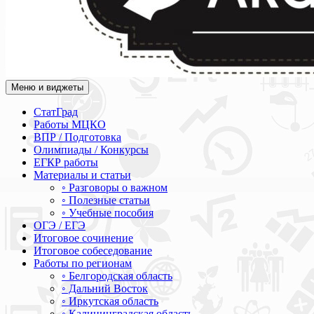
Меню и виджеты
Академия СОВА
Подготовка к ЕГЭ, ОГЭ, ВПР, МЦКО, СтатГрад, КДР, ВОШ, о
СтатГрад
Работы МЦКО
ВПР / Подготовка
Олимпиады / Конкурсы
ЕГКР работы
Материалы и статьи
◦ Разговоры о важном
◦ Полезные статьи
◦ Учебные пособия
ОГЭ / ЕГЭ
Итоговое сочинение
Итоговое собеседование
Работы по регионам
◦ Белгородская область
◦ Дальний Восток
◦ Иркутская область
◦ Калининградская область