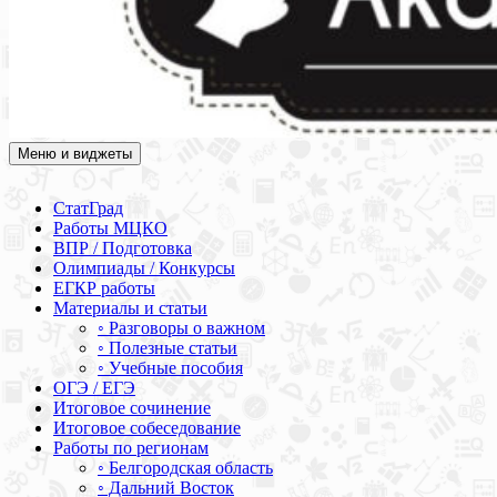
Меню и виджеты
Академия СОВА
Подготовка к ЕГЭ, ОГЭ, ВПР, МЦКО, СтатГрад, КДР, ВОШ,
олимпиады и конкурсы
СтатГрад
Работы МЦКО
ВПР / Подготовка
Олимпиады / Конкурсы
ЕГКР работы
Материалы и статьи
◦ Разговоры о важном
◦ Полезные статьи
◦ Учебные пособия
ОГЭ / ЕГЭ
Итоговое сочинение
Итоговое собеседование
Работы по регионам
◦ Белгородская область
◦ Дальний Восток