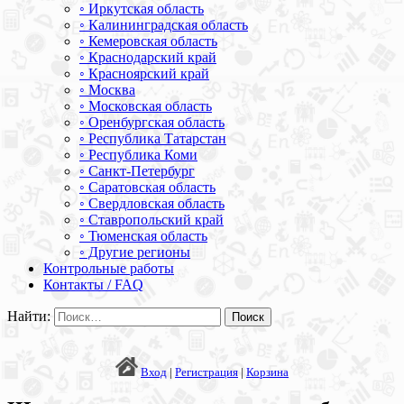
◦ Иркутская область
◦ Калининградская область
◦ Кемеровская область
◦ Краснодарский край
◦ Красноярский край
◦ Москва
◦ Московская область
◦ Оренбургская область
◦ Республика Татарстан
◦ Республика Коми
◦ Санкт-Петербург
◦ Саратовская область
◦ Свердловская область
◦ Ставропольский край
◦ Тюменская область
◦ Другие регионы
Контрольные работы
Контакты / FAQ
Найти:
Вход
|
Регистрация
|
Корзина