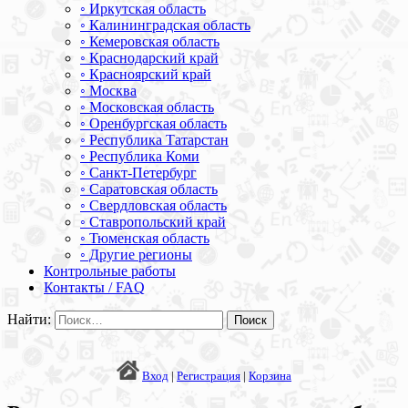
◦ Иркутская область
◦ Калининградская область
◦ Кемеровская область
◦ Краснодарский край
◦ Красноярский край
◦ Москва
◦ Московская область
◦ Оренбургская область
◦ Республика Татарстан
◦ Республика Коми
◦ Санкт-Петербург
◦ Саратовская область
◦ Свердловская область
◦ Ставропольский край
◦ Тюменская область
◦ Другие регионы
Контрольные работы
Контакты / FAQ
Найти:
Вход
|
Регистрация
|
Корзина