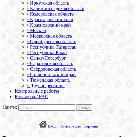
◦ Иркутская область
◦ Калининградская область
◦ Кемеровская область
◦ Краснодарский край
◦ Красноярский край
◦ Москва
◦ Московская область
◦ Оренбургская область
◦ Республика Татарстан
◦ Республика Коми
◦ Санкт-Петербург
◦ Саратовская область
◦ Свердловская область
◦ Ставропольский край
◦ Тюменская область
◦ Другие регионы
Контрольные работы
Контакты / FAQ
Найти:
Вход
|
Регистрация
|
Корзина