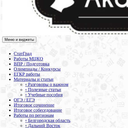
Меню и виджеты
Академия СОВА
Подготовка к ЕГЭ, ОГЭ, ВПР, МЦКО, СтатГрад, КДР, ВОШ,
олимпиады и конкурсы
СтатГрад
Работы МЦКО
ВПР / Подготовка
Олимпиады / Конкурсы
ЕГКР работы
Материалы и статьи
◦ Разговоры о важном
◦ Полезные статьи
◦ Учебные пособия
ОГЭ / ЕГЭ
Итоговое сочинение
Итоговое собеседование
Работы по регионам
◦ Белгородская область
◦ Дальний Восток