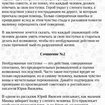
чувство совести, и он понял, что каждый человек должен
отвечать за свои поступки. Герой украл у слепого палку, а
впоследствии узнал о пострадавшем на дороге, за которым
приехала скорая помощь. Только совершённая ошибка и
пришедшие вслед за этим чувства стыда и раскаяния помогли
мальчику переоценить своё поведение.
В заключение хочется сказать, что каждый уважающий себя
человек должен уметь отвечать за свои поступки и стараться
делать всё возможное, чтобы его необдуманные действия не
стали причиной чьей-то разрушенной жизни.
Сочинение №2
Необдуманные поступки — это действия, совершенные
спонтанно, без предварительных размышлений и оценки
возможных последствий. Часто такие поступки вредят не
только окружающим, но и самому человеку, вызывая чувство
вины и мучительные переживания. Давайте подтвердим это
примерами из произведений советского и российского
писателя Юрия Яковлева.
В одном из рассказов Юрий Яковлев описывает, как мальчик
Мишка забирает палку у слепого человека. Его привлекает
необычная полосатая вещь, и он берет её, не понимая,