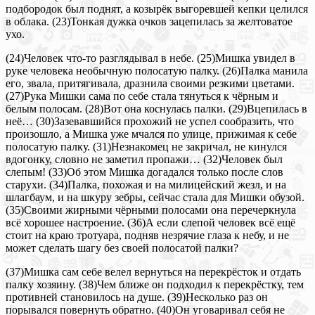
подбородок был поднят, а козырёк выгоревшей кепки целился
в облака. (23)Тонкая дужка очков зацепилась за желтоватое
ухо.
(24)Человек что-то разглядывал в небе. (25)Мишка увидел в
руке человека необычную полосатую палку. (26)Палка манила
его, звала, притягивала, дразнила своими резкими цветами.
(27)Рука Мишки сама по себе стала тянуться к чёрным и
белым полосам. (28)Вот она коснулась палки. (29)Вцепилась в
неё… (30)Зазевавшийся прохожий не успел сообразить, что
произошло, а Мишка уже мчался по улице, прижимая к себе
полосатую палку. (31)Незнакомец не закричал, не кинулся
вдогонку, словно не заметил пропажи… (32)Человек был
слепым! (33)Об этом Мишка догадался только после слов
старухи. (34)Палка, похожая и на милицейский жезл, и на
шлагбаум, и на шкуру зебры, сейчас стала для Мишки обузой.
(35)Своими жирными чёрными полосами она перечеркнула
всё хорошее настроение. (36)А если слепой человек всё ещё
стоит на краю тротуара, подняв незрячие глаза к небу, и не
может сделать шагу без своей полосатой палки?
(37)Мишка сам себе велел вернуться на перекрёсток и отдать
палку хозяину. (38)Чем ближе он подходил к перекрёстку, тем
противней становилось на душе. (39)Несколько раз он
порывался повернуть обратно. (40)Он уговаривал себя не