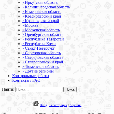
◦ Иркутская область
◦ Калининградская область
◦ Кемеровская область
◦ Краснодарский край
◦ Красноярский край
◦ Москва
◦ Московская область
◦ Оренбургская область
◦ Республика Татарстан
◦ Республика Коми
◦ Санкт-Петербург
◦ Саратовская область
◦ Свердловская область
◦ Ставропольский край
◦ Тюменская область
◦ Другие регионы
Контрольные работы
Контакты / FAQ
Найти:
Вход
|
Регистрация
|
Корзина