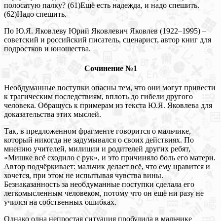
полосатую палку? (61)Ещё есть надежда, и надо спешить.
(62)Надо спешить.
По Ю.Я. Яковлеву Юрий Яковлевич Яковлев (1922‒1995) –
советский и российский писатель, сценарист, автор книг для
подростков и юношества.
Сочинение №1
Необдуманные поступки опасны тем, что они могут привести
к трагическим последствиям, вплоть до гибели другого
человека. Обращусь к примерам из текста Ю.Я. Яковлева для
доказательства этих мыслей.
Так, в предложенном фрагменте говорится о мальчике,
который никогда не задумывался о своих действиях. По
мнению учителей, милиции и родителей других ребят,
«Мишке всё сходило с рук», и это причиняло боль его матери.
Автор подчёркивает: мальчик делает всё, что ему нравится и
хочется, при этом не испытывая чувства вины.
Безнаказанность за необдуманные поступки сделала его
легкомысленным человеком, потому что он ещё ни разу не
учился на собственных ошибках.
Однако одна непростая ситуация пробудила в мальчике