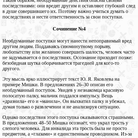
Таким образом, необдуманные действия опасны своими
последствиями: они вредят другим и оставляют глубокий след
в душе совершившего их. Поэтому важно учиться думать о
последствиях и нести ответственность за свои поступки.
Сочинение №4
Необдуманные поступки могут нанести непоправимый вред
другим людям. Поддаваясь сиюминутному порыву,
любопытству или желанию совершить шалость, человек часто
не задумывается о последствиях. Осознание приходит позже:
безобидная шутка оборачивается трагедией для кого-то
другого.
Эту мысль ярко иллюстрирует текст Ю. Я. Яковлева на
примере Мишки. В предложениях 26–30 описан его
необдуманный поступок. Увидев у незнакомца красивую
полосатую палку, мальчик поддался импульсу. Вещь
«дразнила» его и «манила». Он выхватил палку и убежал,
думая только о развлечении и не анализируя ситуацию.
Однако последствия этого поступка оказываются страшными.
В предложениях 48–50 Мишка осознаёт, что украл трость у
слепого человека. Для инвалида эта трость была не просто
предметом, а «глазами» и единственным проводником. Из-за