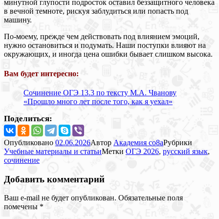
минутной глупости подросток оставил беззащитного человека
в вечной темноте, рискуя заблудиться или попасть под
машину.
По-моему, прежде чем действовать под влиянием эмоций,
нужно остановиться и подумать. Наши поступки влияют на
окружающих, и иногда цена ошибки бывает слишком высока.
Вам будет интересно:
Сочинение ОГЭ 13.3 по тексту М.А. Чванову
«Прошло много лет после того, как я уехал»
Поделиться:
Опубликовано
02.06.2026
Автор
Академия co8a
Рубрики
Учебные материалы и статьи
Метки
ОГЭ 2026
,
русский язык
,
сочинение
Добавить комментарий
Ваш e-mail не будет опубликован.
Обязательные поля
помечены
*