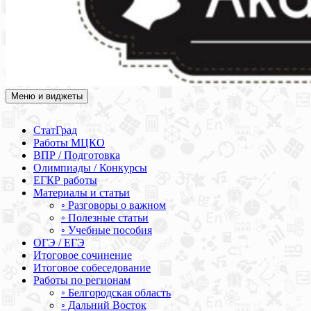
Меню и виджеты
Академия СОВА
Подготовка к ЕГЭ, ОГЭ, ВПР, МЦКО, СтатГрад, КДР, ВОШ,
олимпиады и конкурсы
СтатГрад
Работы МЦКО
ВПР / Подготовка
Олимпиады / Конкурсы
ЕГКР работы
Материалы и статьи
◦ Разговоры о важном
◦ Полезные статьи
◦ Учебные пособия
ОГЭ / ЕГЭ
Итоговое сочинение
Итоговое собеседование
Работы по регионам
◦ Белгородская область
◦ Дальний Восток