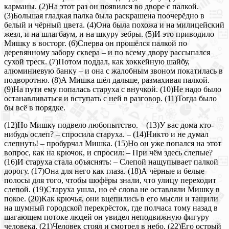
карманы. (2)На этот раз он появился во дворе с палкой.
(3)Большая гладкая палка была раскрашена поочерёдно в
белый и чёрный цвета. (4)Она была похожа и на милицейский
жезл, и на шлагбаум, и на шкуру зебры. (5)И это приводило
Мишку в восторг. (6)Сперва он прошёлся палкой по
деревянному забору сквера ‒ и по всему двору рассыпался
сухой треск. (7)Потом поддал, как хоккейную шайбу,
алюминиевую банку ‒ и она с жалобным звоном покатилась в
подворотню. (8)А Мишка шёл дальше, размахивая палкой.
(9)На пути ему попалась старуха с внучкой. (10)Не надо было
останавливаться и вступать с ней в разговор. (11)Тогда было
бы всё в порядке.
(12)Но Мишку подвело любопытство. ‒ (13)У вас дома кто-
нибудь ослеп? ‒ спросила старуха. ‒ (14)Никто и не думал
слепнуть! ‒ пробурчал Мишка. (15)Но он уже попался на этот
вопрос, как на крючок, и спросил: ‒ При чём здесь слепые?
(16)И старуха стала объяснять: ‒ Слепой нащупывает палкой
дорогу. (17)Она для него как глаза. (18)А чёрные и белые
полосы для того, чтобы шофёры знали, что улицу переходит
слепой. (19)Старуха ушла, но её слова не оставляли Мишку в
покое. (20)Как крючья, они вцепились в его мысли и тащили
на шумный городской перекрёсток, где полчаса тому назад в
шагающем потоке людей он увидел неподвижную фигуру
человека. (21)Человек стоял и смотрел в небо. (22)Его острый