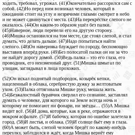
ходить, требовал, угрожал. (41)Окончательно рассорился сам с
собой. (42)Но перед ним возникал человек, который в
ожидании стоит на углу и незрячими глазами смотрит в небо
и не может сдвинуться с места. (43)На перекрёстке слепого не
оказалось. (44)Он каким-то образом ушёл без палки.
(45)Наверное, люди перевели его на другую сторону.
(46)Мишка остановился на том месте, где стоял слепой, и стал
думать, что делать дальше. (47)Надо попытаться найти
слепого. (48)Он наверняка блуждает по городу, беспомощно
выставив вперёд руки. (49)Без полосатой палки он ни за что
не найдёт дорогу домой. (50)Ведь палка ‒ это его глаза, его
проводник, его неизменный друг. (51)Мишка шмыгал по
улицам, заглядывал в лица прохожих.
(52)Он искал поднятый подбородок, козырёк кепки,
нацеленный в облака, серебристую дужку за желтоватым
ухом. (53)Палка оттягивала Мишке руку, мешала жить.
(54)Безжалостный буравчик сверлил его сознание, заставлял
думать о человеке, для которого на Земле всегда ночь и
которому не помогают ни фонари, ни звёзды… (55)А Мишка
видит всё. (56)И дома, которые, как в реке, отражаются в
мокром асфальте. (57)И бабочку, которая по ошибке залетела в
город. (58)И листья, и облака. (59)И солнце бьёт ему в глаза.
(60)А может быть, слепой человек бредёт по какому-нибудь
переулку, заблудился и ждёт, когда Мишка вернёт ему