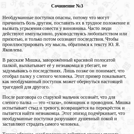
Сочинение №3
Необдуманные поступки опасны, потому что могут
причинить боль другим, поставить их в трудное положение и
вызвать угрызения совести у виновника. Часто люди
действуют импульсивно, руководствуясь любопытством или
прихотью, и только потом осознают последствия. Чтобы
проиллюстрировать эту мысль, обратимся к тексту Ю. Я.
Яковлева.
В рассказе Мишка, заворожённый красивой полосатой
палкой, выхватывает её у незнакомца и убегает, не
задумываясь о последствиях. Лишь позже он понимает, что
отобрал палку у слепого человека. Этот пример показывает,
как необдуманный поступок может обернуться настоящей
трагедией для другого.
После разговора со старухой мальчик осознаёт, что для
слепого палка — это «глаза», помощник и проводник. Мишка
испытывает стыд и тревогу, возвращается на перекрёсток и
пытается найти незнакомца. Этот эпизод подчёркивает, что
необдуманные поступки разрушают душевный покой и
заставляют страдать самого человека.