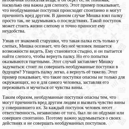
насколько она важна для слепого. Этот пример показывает,
что необдуманные поступки происходят спонтанно и могут
причинить вред другим. В данном случае Мишка взял палку
просто так, не задумываясь о последствиях. Такой поступок
может стоить жизни слепому и точно приносит ему
неудобства.
Узнав от знакомой старушки, что такая палка есть только у
слепых, Мишка осознает, что без неё человек лишается
возможности видеть. Ему становится стыдно, и он пытается
найти слепого, чтобы вернуть палку. Но его попытки
оказываются тщетными. Этот случай заставляет Мишку
задуматься: стоит ли совершать необдуманные поступки в
будущем? Утащить палку легко, а вернуть её тяжело. Этот
пример показывает, что такие поступки опасны не только для
окружающих, но и для самого человека, заставляя его
переживать и мучиться от чувства вины.
Таким образом, необдуманные поступки опасны тем, что
могут причинить вред другим людям и вызвать чувство вины
у совершившего их. За каждый поступок человек несет
ответственность, независимо от того, был ли он обдуман или
совершен спонтанно. Поэтому важно задумываться о своих
действиях и не совершать необдуманных поступков.