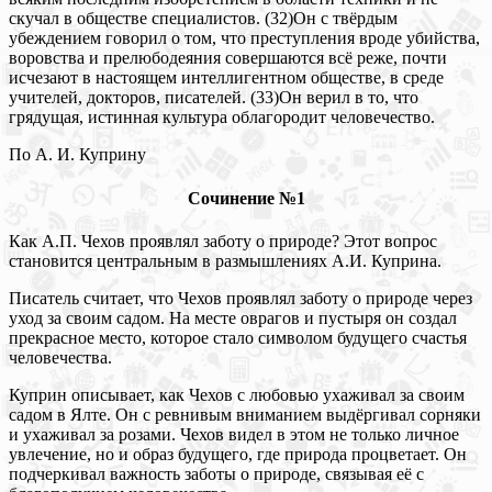
скучал в обществе специалистов. (32)Он с твёрдым
убеждением говорил о том, что преступления вроде убийства,
воровства и прелюбодеяния совершаются всё реже, почти
исчезают в настоящем интеллигентном обществе, в среде
учителей, докторов, писателей. (33)Он верил в то, что
грядущая, истинная культура облагородит человечество.
По А. И. Куприну
Сочинение №1
Как А.П. Чехов проявлял заботу о природе? Этот вопрос
становится центральным в размышлениях А.И. Куприна.
Писатель считает, что Чехов проявлял заботу о природе через
уход за своим садом. На месте оврагов и пустыря он создал
прекрасное место, которое стало символом будущего счастья
человечества.
Куприн описывает, как Чехов с любовью ухаживал за своим
садом в Ялте. Он с ревнивым вниманием выдёргивал сорняки
и ухаживал за розами. Чехов видел в этом не только личное
увлечение, но и образ будущего, где природа процветает. Он
подчеркивал важность заботы о природе, связывая её с