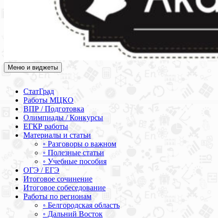
Меню и виджеты
Академия СОВА
Подготовка к ЕГЭ, ОГЭ, ВПР, МЦКО, СтатГрад, КДР, ВОШ,
олимпиады и конкурсы
СтатГрад
Работы МЦКО
ВПР / Подготовка
Олимпиады / Конкурсы
ЕГКР работы
Материалы и статьи
◦ Разговоры о важном
◦ Полезные статьи
◦ Учебные пособия
ОГЭ / ЕГЭ
Итоговое сочинение
Итоговое собеседование
Работы по регионам
◦ Белгородская область
◦ Дальний Восток