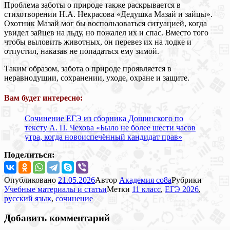
Проблема заботы о природе также раскрывается в
стихотворении Н.А. Некрасова «Дедушка Мазай и зайцы».
Охотник Мазай мог бы воспользоваться ситуацией, когда
увидел зайцев на льду, но пожалел их и спас. Вместо того
чтобы выловить животных, он перевез их на лодке и
отпустил, наказав не попадаться ему зимой.
Таким образом, забота о природе проявляется в
неравнодушии, сохранении, уходе, охране и защите.
Вам будет интересно:
Сочинение ЕГЭ из сборника Дощинского по
тексту А. П. Чехова «Было не более шести часов
утра, когда новоиспечённый кандидат прав»
Поделиться:
Опубликовано
21.05.2026
Автор
Академия co8a
Рубрики
Учебные материалы и статьи
Метки
11 класс
,
ЕГЭ 2026
,
русский язык
,
сочинение
Добавить комментарий