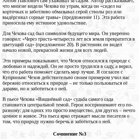
Антон Павлович сам ухаживал за садом. Автор рассказывает,
что многие видели Чехова по утрам, когда он «сидел на
корточках и заботливо обмазывал серой стволы роз или
выдёргивал сорные травы» (предложение 11). Эта работа
приносила ему истинное удовольствие.
Для Чехова сад был символом будущего мира. Он уверенно
говорил: «Через триста-четыреста лет вся земля превратится в
цветущий сад» (предложение 20). В растениях он видел
начало новой, прекрасной жизни для всех людей.
Эти примеры показывают, что Чехов относился к природе с
любовью и надеждой. Он не просто трудился в саду, а верил,
что его работа поможет сделать мир лучше. Я согласен с
Куприным: Чехов действительно своим примером учил нас
бережно относиться к природе – не только пользоваться её
дарами, но и заботиться о ней.
В пьесе Чехова «Вишнёвый сад» судьба самого сада
становится центральной темой. Герои воспринимают его по-
разному: для одних это просто имущество, для других – нечто
ценное и живое. Эта пьеса ярко отражает мысли писателя о
том, что природу нужно беречь и заботиться о ней.
Сочинение №3