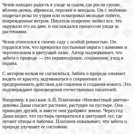
Чехов находил радость в уходе за садом, где росли груши,
яблони-дички, абрикосы, персики и миндаль. Он с любовью
подрезал розы по утрам или осматривал молодые побеги,
поврежденные ветром. Писатель искренне любил все, что
окружало его на даче, и наслаждался процессом ухода за
растениями.
Чехов относился к своему саду с особой ревностью. Он
гордился тем, что превратил пустынные овраги с камнями и
чертополохом в цветущий оазис. Автор подчеркивает, что
забота о природе — это неравнодушие, сохранение, уход и
охрана.
С автором нельзя не согласиться. Забота о природе означает
видеть ее красоту, задумываться о сохранении и
предпринимать действия для спасения и создания нового. Это
подтверждают произведения отечественных писателей.
Например, в рассказе А.П. Платонова «Неизвестный цветок»
девочка Даша спасает растение, растущее на пустыре. Она
приводит друзей, и вместе они удобряют землю. Через год
Даша видит, что пустырь превратился в цветущий луг, где
летают птицы и бабочки. Платонов показывает, что забота о
природе улучшает ее состояние.