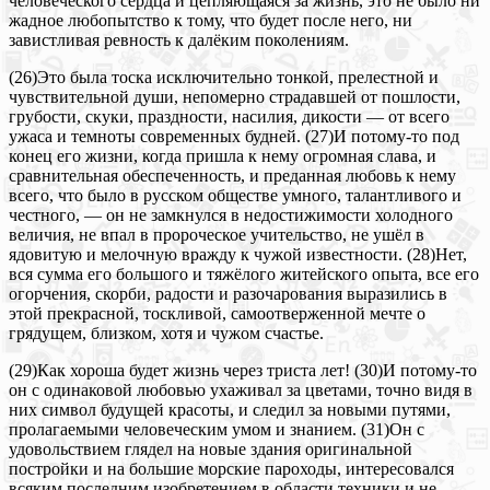
человеческого сердца и цепляющаяся за жизнь, это не было ни
жадное любопытство к тому, что будет после него, ни
завистливая ревность к далёким поколениям.
(26)Это была тоска исключительно тонкой, прелестной и
чувствительной души, непомерно страдавшей от пошлости,
грубости, скуки, праздности, насилия, дикости — от всего
ужаса и темноты современных будней. (27)И потому-то под
конец его жизни, когда пришла к нему огромная слава, и
сравнительная обеспеченность, и преданная любовь к нему
всего, что было в русском обществе умного, талантливого и
честного, — он не замкнулся в недостижимости холодного
величия, не впал в пророческое учительство, не ушёл в
ядовитую и мелочную вражду к чужой известности. (28)Нет,
вся сумма его большого и тяжёлого житейского опыта, все его
огорчения, скорби, радости и разочарования выразились в
этой прекрасной, тоскливой, самоотверженной мечте о
грядущем, близком, хотя и чужом счастье.
(29)Как хороша будет жизнь через триста лет! (30)И потому-то
он с одинаковой любовью ухаживал за цветами, точно видя в
них символ будущей красоты, и следил за новыми путями,
пролагаемыми человеческим умом и знанием. (31)Он с
удовольствием глядел на новые здания оригинальной
постройки и на большие морские пароходы, интересовался
всяким последним изобретением в области техники и не