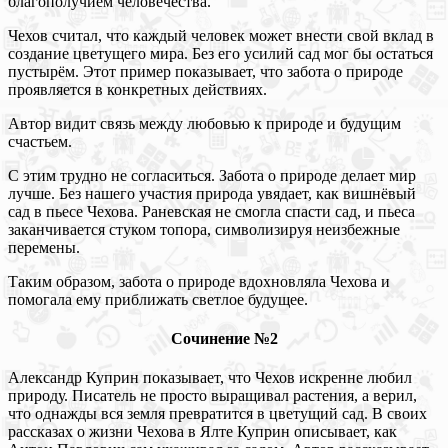
благополучием человечества.
Чехов считал, что каждый человек может внести свой вклад в
создание цветущего мира. Без его усилий сад мог бы остаться
пустырём. Этот пример показывает, что забота о природе
проявляется в конкретных действиях.
Автор видит связь между любовью к природе и будущим
счастьем.
С этим трудно не согласиться. Забота о природе делает мир
лучше. Без нашего участия природа увядает, как вишнёвый
сад в пьесе Чехова. Раневская не смогла спасти сад, и пьеса
заканчивается стуком топора, символизируя неизбежные
перемены.
Таким образом, забота о природе вдохновляла Чехова и
помогала ему приближать светлое будущее.
Сочинение №2
Александр Куприн показывает, что Чехов искренне любил
природу. Писатель не просто выращивал растения, а верил,
что однажды вся земля превратится в цветущий сад. В своих
рассказах о жизни Чехова в Ялте Куприн описывает, как