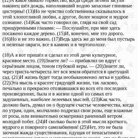
(12)А какое бывало торжество, когда среди летней засухи
наконец шёл дождь, наполнявший водою запасные глиняные
цистерны! (13)Но не чувство собственника сказывалось в
этой хлопотливой любви, а другое, более мощное и мудрое
сознание. (14)Как часто говорил он, глядя на свой сад
прищуренными глазами: — Послушайте, при мне здесь
посажено каждое дерево. (15)И, конечно, мне это дорого.
(16)Но и не это важно. (17)Ведь здесь же до меня был пустырь
и нелепые овраги, все в камнях и в чертополохе.
(18)А я вот пришёл и сделал из этой дичи культурное,
красивое место. (19)3наете ли? — прибавлял он вдруг с
серьёзным лицом, тоном глубокой веры. — (20)3наете ли,
через триста-четыреста лет вся земля обратится в цветущий
сад. (21)И жизнь будет тогда необыкновенно легка и удобна.
(22)Эта мысль о красоте грядущей жизни, так ласково,
печально и прекрасно отозвавшаяся во всех его последних
произведениях, была и в жизни одной из самых его
задушевных, наиболее лелеемых мыслей. (23)Как часто,
должно быть, думал он о будущем счастье человечества, когда
по утрам, один, молчаливо подрезал свои розы, еще влажные
от росы, или внимательно осматривал раненный ветром
молодой побег. (24)И сколько было в этой мысли кроткого,
мудрого и покорного самозабвения! (25)Нет, это не была
заочная жажда существования, идущая от ненасытимого