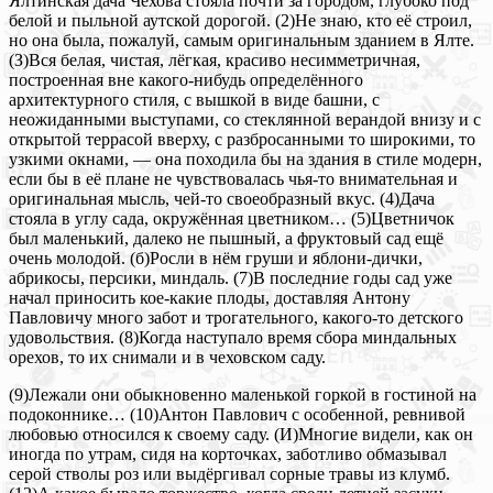
Ялтинская дача Чехова стояла почти за городом, глубоко под
белой и пыльной аутской дорогой. (2)Не знаю, кто её строил,
но она была, пожалуй, самым оригинальным зданием в Ялте.
(З)Вся белая, чистая, лёгкая, красиво несимметричная,
построенная вне какого-нибудь определённого
архитектурного стиля, с вышкой в виде башни, с
неожиданными выступами, со стеклянной верандой внизу и с
открытой террасой вверху, с разбросанными то широкими, то
узкими окнами, — она походила бы на здания в стиле модерн,
если бы в её плане не чувствовалась чья-то внимательная и
оригинальная мысль, чей-то своеобразный вкус. (4)Дача
стояла в углу сада, окружённая цветником… (5)Цветничок
был маленький, далеко не пышный, а фруктовый сад ещё
очень молодой. (б)Росли в нём груши и яблони-дички,
абрикосы, персики, миндаль. (7)В последние годы сад уже
начал приносить кое-какие плоды, доставляя Антону
Павловичу много забот и трогательного, какого-то детского
удовольствия. (8)Когда наступало время сбора миндальных
орехов, то их снимали и в чеховском саду.
(9)Лежали они обыкновенно маленькой горкой в гостиной на
подоконнике… (10)Антон Павлович с особенной, ревнивой
любовью относился к своему саду. (И)Многие видели, как он
иногда по утрам, сидя на корточках, заботливо обмазывал
серой стволы роз или выдёргивал сорные травы из клумб.