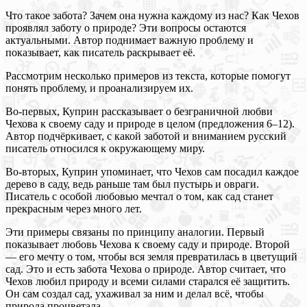
Что такое забота? Зачем она нужна каждому из нас? Как Чехов
проявлял заботу о природе? Эти вопросы остаются
актуальными. Автор поднимает важную проблему и
показывает, как писатель раскрывает её.
Рассмотрим несколько примеров из текста, которые помогут
понять проблему, и проанализируем их.
Во-первых, Куприн рассказывает о безграничной любви
Чехова к своему саду и природе в целом (предложения 6–12).
Автор подчёркивает, с какой заботой и вниманием русский
писатель относился к окружающему миру.
Во-вторых, Куприн упоминает, что Чехов сам посадил каждое
дерево в саду, ведь раньше там был пустырь и овраги.
Писатель с особой любовью мечтал о том, как сад станет
прекрасным через много лет.
Эти примеры связаны по принципу аналогии. Первый
показывает любовь Чехова к своему саду и природе. Второй
— его мечту о том, чтобы вся земля превратилась в цветущий
сад. Это и есть забота Чехова о природе. Автор считает, что
Чехов любил природу и всеми силами старался её защитить.
Он сам создал сад, ухаживал за ним и делал всё, чтобы
природа процветала.