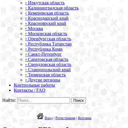
◦ Иркутская область
◦ Калининградская область
◦ Кемеровская область
◦ Краснодарский край
◦ Красноярский край
◦ Москва
◦ Московская область
◦ Оренбургская область
◦ Республика Татарстан
◦ Республика Коми
◦ Санкт-Петербург
◦ Саратовская область
◦ Свердловская область
◦ Ставропольский край
◦ Тюменская область
◦ Другие регионы
Контрольные работы
Контакты / FAQ
Найти:
Вход
|
Регистрация
|
Корзина