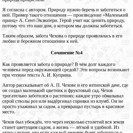
Я согласна с автором. Природу нужно беречь и заботиться о
ней. Пример такого отношения — произведение «Маленький
принц» А. Сент-Экзюпери. Герой учит нас ценить природу,
потому что это наш дом, о котором мы должны заботиться.
Таким образом, забота Чехова о природе проявлялась в его
любви и бережном отношении к ней.
Сочинение №4
Как проявляется забота о природе? В чём долг каждого
человека перед окружающей средой? Эти вопросы возникают
при чтении текста А. И. Куприна.
Автор рассказывает об А. П. Чехове и его ялтинской даче, где
он создал маленький цветник и фруктовый сад. Чехов
трогательно заботился о растениях: каждое утро обмазывал
серой стволы роз или выдёргивал сорняки из клумб. Он не
просто ухаживал за садом, а превращал пустырь в красивое
место.
Чехов был убеждён, что через несколько столетий вся земля
станет цветущим садом, а жизнь — лёгкой и удобной. Из
этого следует, что если каждый человек будет заботиться о