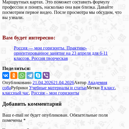
Маршрутных картах. Это поможет составить формулу
профессии и понять, насколько она вам близка. Давайте
посмотрим первое видео. После просмотра мы обсудим, что
вы узнали.
Вам будет интересно:
Россия — мои горизонты. Практико-
ориентированное занятие на 23 апреля для 6-11
классов. Россия творческая
Поделиться:
Опубликовано
21.04.2026
21.04.2026
Автор
Академия
co8a
Рубрики
Учебные материалы и статьи
Метки
8 класс
,
классный час
,
Россия – мои горизонты
Добавить комментарий
Ваш e-mail не будет опубликован.
Обязательные поля
помечены
*