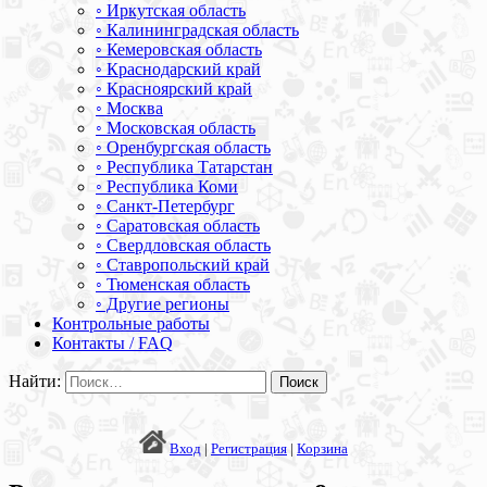
◦ Иркутская область
◦ Калининградская область
◦ Кемеровская область
◦ Краснодарский край
◦ Красноярский край
◦ Москва
◦ Московская область
◦ Оренбургская область
◦ Республика Татарстан
◦ Республика Коми
◦ Санкт-Петербург
◦ Саратовская область
◦ Свердловская область
◦ Ставропольский край
◦ Тюменская область
◦ Другие регионы
Контрольные работы
Контакты / FAQ
Найти:
Вход
|
Регистрация
|
Корзина