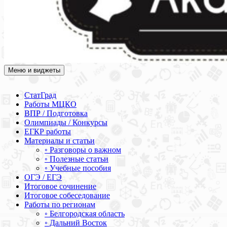
Меню и виджеты
Академия СОВА
Подготовка к ЕГЭ, ОГЭ, ВПР, МЦКО, СтатГрад, КДР, ВОШ,
олимпиады и конкурсы
СтатГрад
Работы МЦКО
ВПР / Подготовка
Олимпиады / Конкурсы
ЕГКР работы
Материалы и статьи
◦ Разговоры о важном
◦ Полезные статьи
◦ Учебные пособия
ОГЭ / ЕГЭ
Итоговое сочинение
Итоговое собеседование
Работы по регионам
◦ Белгородская область
◦ Дальний Восток