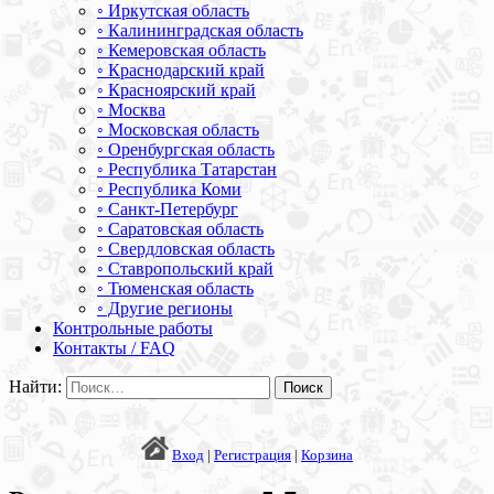
◦ Иркутская область
◦ Калининградская область
◦ Кемеровская область
◦ Краснодарский край
◦ Красноярский край
◦ Москва
◦ Московская область
◦ Оренбургская область
◦ Республика Татарстан
◦ Республика Коми
◦ Санкт-Петербург
◦ Саратовская область
◦ Свердловская область
◦ Ставропольский край
◦ Тюменская область
◦ Другие регионы
Контрольные работы
Контакты / FAQ
Найти:
Вход
|
Регистрация
|
Корзина