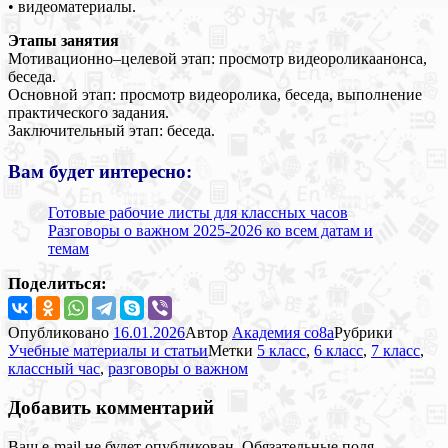
• видеоматериалы.
Этапы занятия
Мотивационно–целевой этап: просмотр видеороликаанонса,
беседа.
Основной этап: просмотр видеоролика, беседа, выполнение
практического задания.
Заключительный этап: беседа.
Вам будет интересно:
Готовые рабочие листы для классных часов
Разговоры о важном 2025-2026 ко всем датам и
темам
Поделиться:
Опубликовано
16.01.2026
Автор
Академия co8a
Рубрики
Учебные материалы и статьи
Метки
5 класс
,
6 класс
,
7 класс
,
классный час
,
разговоры о важном
Добавить комментарий
Ваш e-mail не будет опубликован.
Обязательные поля