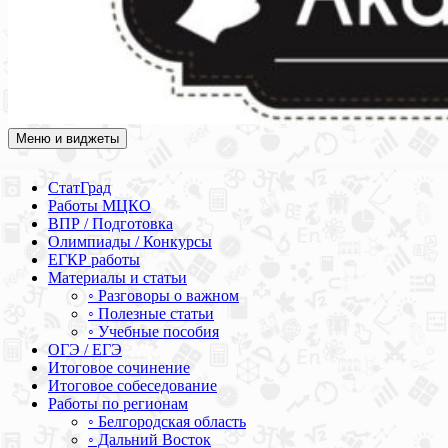
Меню и виджеты
Академия СОВА
Подготовка к ЕГЭ, ОГЭ, ВПР, МЦКО, СтатГрад, КДР, ВОШ,
олимпиады и конкурсы
СтатГрад
Работы МЦКО
ВПР / Подготовка
Олимпиады / Конкурсы
ЕГКР работы
Материалы и статьи
◦ Разговоры о важном
◦ Полезные статьи
◦ Учебные пособия
ОГЭ / ЕГЭ
Итоговое сочинение
Итоговое собеседование
Работы по регионам
◦ Белгородская область
◦ Дальний Восток