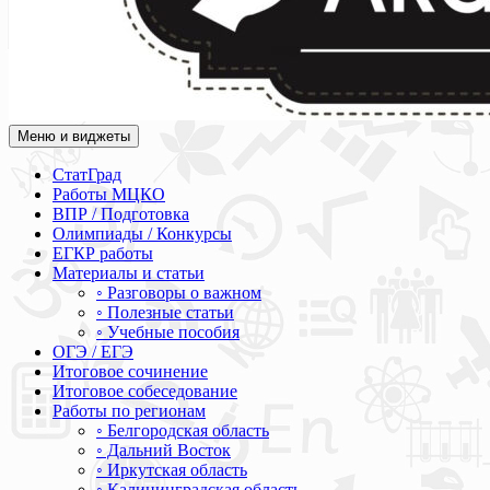
Меню и виджеты
Академия СОВА
Подготовка к ЕГЭ, ОГЭ, ВПР, МЦКО, СтатГрад, КДР, ВОШ, о
СтатГрад
Работы МЦКО
ВПР / Подготовка
Олимпиады / Конкурсы
ЕГКР работы
Материалы и статьи
◦ Разговоры о важном
◦ Полезные статьи
◦ Учебные пособия
ОГЭ / ЕГЭ
Итоговое сочинение
Итоговое собеседование
Работы по регионам
◦ Белгородская область
◦ Дальний Восток
◦ Иркутская область
◦ Калининградская область