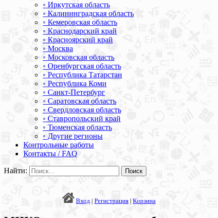
◦ Иркутская область
◦ Калининградская область
◦ Кемеровская область
◦ Краснодарский край
◦ Красноярский край
◦ Москва
◦ Московская область
◦ Оренбургская область
◦ Республика Татарстан
◦ Республика Коми
◦ Санкт-Петербург
◦ Саратовская область
◦ Свердловская область
◦ Ставропольский край
◦ Тюменская область
◦ Другие регионы
Контрольные работы
Контакты / FAQ
Найти:
Вход
|
Регистрация
|
Корзина