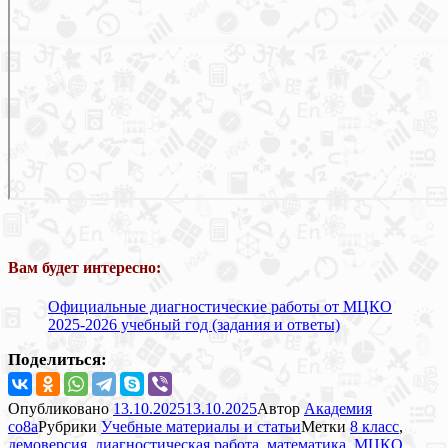
Вам будет интересно:
Официальные диагностические работы от МЦКО
2025-2026 учебный год (задания и ответы)
Поделиться:
Опубликовано
13.10.2025
13.10.2025
Автор
Академия
co8a
Рубрики
Учебные материалы и статьи
Метки
8 класс
,
демоверсия
,
диагностическая работа
,
математика
,
МЦКО