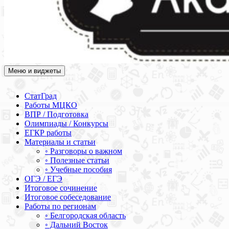
Меню и виджеты
Академия СОВА
Подготовка к ЕГЭ, ОГЭ, ВПР, МЦКО, СтатГрад, КДР, ВОШ,
олимпиады и конкурсы
СтатГрад
Работы МЦКО
ВПР / Подготовка
Олимпиады / Конкурсы
ЕГКР работы
Материалы и статьи
◦ Разговоры о важном
◦ Полезные статьи
◦ Учебные пособия
ОГЭ / ЕГЭ
Итоговое сочинение
Итоговое собеседование
Работы по регионам
◦ Белгородская область
◦ Дальний Восток