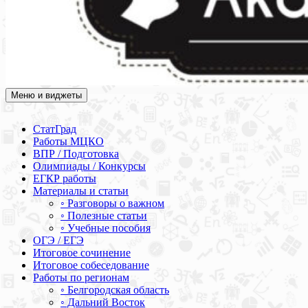
Меню и виджеты
Академия СОВА
Подготовка к ЕГЭ, ОГЭ, ВПР, МЦКО, СтатГрад, КДР, ВОШ,
олимпиады и конкурсы
СтатГрад
Работы МЦКО
ВПР / Подготовка
Олимпиады / Конкурсы
ЕГКР работы
Материалы и статьи
◦ Разговоры о важном
◦ Полезные статьи
◦ Учебные пособия
ОГЭ / ЕГЭ
Итоговое сочинение
Итоговое собеседование
Работы по регионам
◦ Белгородская область
◦ Дальний Восток