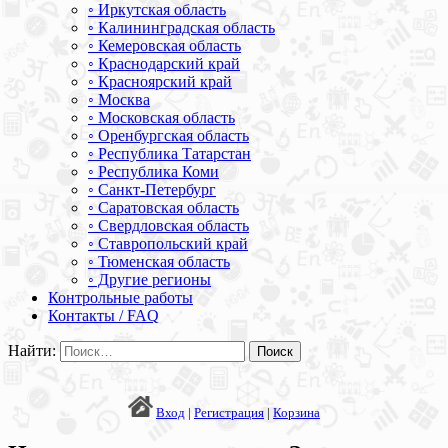
◦ Иркутская область
◦ Калининградская область
◦ Кемеровская область
◦ Краснодарский край
◦ Красноярский край
◦ Москва
◦ Московская область
◦ Оренбургская область
◦ Республика Татарстан
◦ Республика Коми
◦ Санкт-Петербург
◦ Саратовская область
◦ Свердловская область
◦ Ставропольский край
◦ Тюменская область
◦ Другие регионы
Контрольные работы
Контакты / FAQ
Найти:
Вход
|
Регистрация
|
Корзина