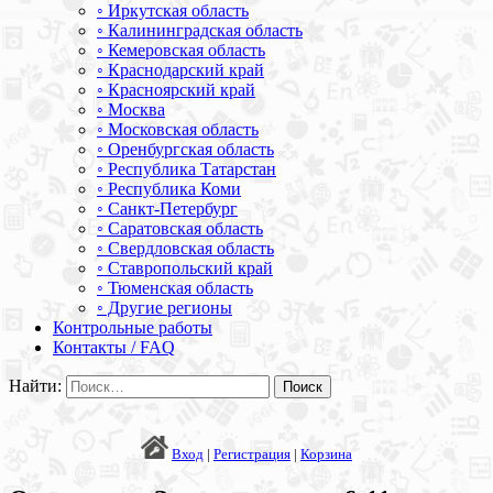
◦ Иркутская область
◦ Калининградская область
◦ Кемеровская область
◦ Краснодарский край
◦ Красноярский край
◦ Москва
◦ Московская область
◦ Оренбургская область
◦ Республика Татарстан
◦ Республика Коми
◦ Санкт-Петербург
◦ Саратовская область
◦ Свердловская область
◦ Ставропольский край
◦ Тюменская область
◦ Другие регионы
Контрольные работы
Контакты / FAQ
Найти:
Вход
|
Регистрация
|
Корзина