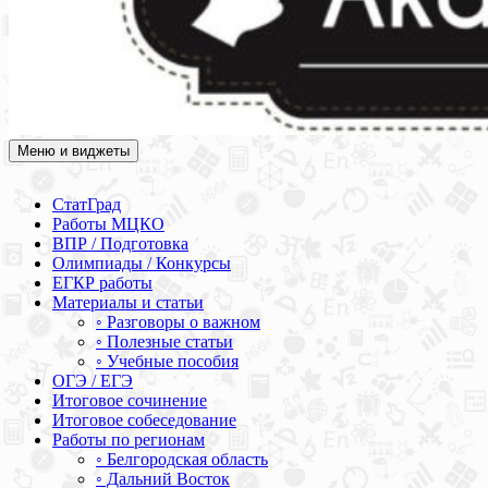
Меню и виджеты
Академия СОВА
Подготовка к ЕГЭ, ОГЭ, ВПР, МЦКО, СтатГрад, КДР, ВОШ,
олимпиады и конкурсы
СтатГрад
Работы МЦКО
ВПР / Подготовка
Олимпиады / Конкурсы
ЕГКР работы
Материалы и статьи
◦ Разговоры о важном
◦ Полезные статьи
◦ Учебные пособия
ОГЭ / ЕГЭ
Итоговое сочинение
Итоговое собеседование
Работы по регионам
◦ Белгородская область
◦ Дальний Восток