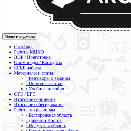
Меню и виджеты
Академия СОВА
Подготовка к ЕГЭ, ОГЭ, ВПР, МЦКО, СтатГрад, КДР, ВОШ, о
СтатГрад
Работы МЦКО
ВПР / Подготовка
Олимпиады / Конкурсы
ЕГКР работы
Материалы и статьи
◦ Разговоры о важном
◦ Полезные статьи
◦ Учебные пособия
ОГЭ / ЕГЭ
Итоговое сочинение
Итоговое собеседование
Работы по регионам
◦ Белгородская область
◦ Дальний Восток
◦ Иркутская область
◦ Калининградская область