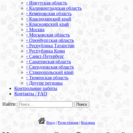
◦ Иркутская область
◦ Калининградская область
◦ Кемеровская область
◦ Краснодарский край
◦ Красноярский край
◦ Москва
◦ Московская область
◦ Оренбургская область
◦ Республика Татарстан
◦ Республика Коми
◦ Санкт-Петербург
◦ Саратовская область
◦ Свердловская область
◦ Ставропольский край
◦ Тюменская область
◦ Другие регионы
Контрольные работы
Контакты / FAQ
Найти:
Вход
|
Регистрация
|
Корзина