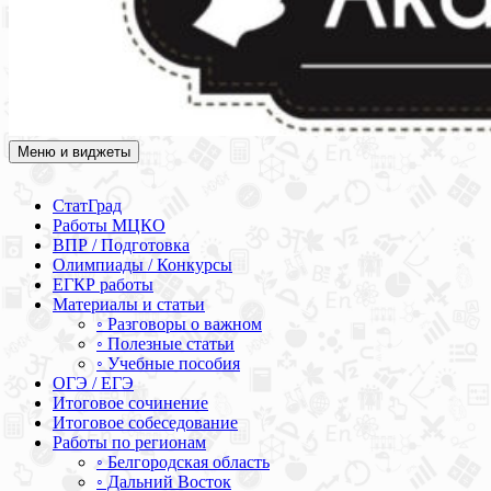
Меню и виджеты
Академия СОВА
Подготовка к ЕГЭ, ОГЭ, ВПР, МЦКО, СтатГрад, КДР, ВОШ,
олимпиады и конкурсы
СтатГрад
Работы МЦКО
ВПР / Подготовка
Олимпиады / Конкурсы
ЕГКР работы
Материалы и статьи
◦ Разговоры о важном
◦ Полезные статьи
◦ Учебные пособия
ОГЭ / ЕГЭ
Итоговое сочинение
Итоговое собеседование
Работы по регионам
◦ Белгородская область
◦ Дальний Восток