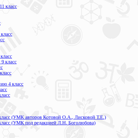
11 класс
с
 класс
сс
класс
 9 класс
сс
класс
ию 4 класс
ласс
класс
ласс (УМК авторов Котовой О.А., Лисковой Т.Е.)
ласс (УМК под редакцией Л.Н. Боголюбова)