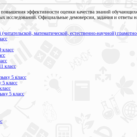
х повышения эффективности оценки качества знаний обучающихс
х исследований. Официальные демоверсии, задания и ответы н
читательской, математической, естественно-научной) грамотнос
ласс
 класс
асс
асс
1 класс
зыку 5 класс
 5 класс
класс
ыку 5 класс
сс