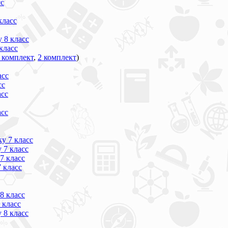
сс
класс
 8 класс
класс
 комплект
,
2 комплект
)
асс
сс
асс
асс
у 7 класс
 7 класс
7 класс
 класс
8 класс
 класс
 8 класс