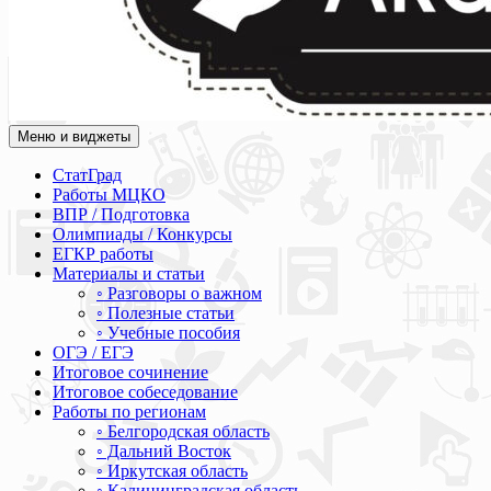
Меню и виджеты
Академия СОВА
Подготовка к ЕГЭ, ОГЭ, ВПР, МЦКО, СтатГрад, КДР, ВОШ, о
СтатГрад
Работы МЦКО
ВПР / Подготовка
Олимпиады / Конкурсы
ЕГКР работы
Материалы и статьи
◦ Разговоры о важном
◦ Полезные статьи
◦ Учебные пособия
ОГЭ / ЕГЭ
Итоговое сочинение
Итоговое собеседование
Работы по регионам
◦ Белгородская область
◦ Дальний Восток
◦ Иркутская область
◦ Калининградская область