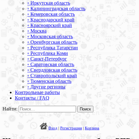
◦ Иркутская область
◦ Калининградская область
◦ Кемеровская область
◦ Краснодарский край
◦ Красноярский край
◦ Москва
◦ Московская область
◦ Оренбургская область
◦ Республика Татарстан
◦ Республика Коми
◦ Санкт-Петербург
◦ Саратовская область
◦ Свердловская область
◦ Ставропольский край
◦ Тюменская область
◦ Другие регионы
Контрольные работы
Контакты / FAQ
Найти:
Вход
|
Регистрация
|
Корзина