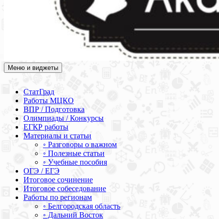
Меню и виджеты
Академия СОВА
Подготовка к ЕГЭ, ОГЭ, ВПР, МЦКО, СтатГрад, КДР, ВОШ,
олимпиады и конкурсы
СтатГрад
Работы МЦКО
ВПР / Подготовка
Олимпиады / Конкурсы
ЕГКР работы
Материалы и статьи
◦ Разговоры о важном
◦ Полезные статьи
◦ Учебные пособия
ОГЭ / ЕГЭ
Итоговое сочинение
Итоговое собеседование
Работы по регионам
◦ Белгородская область
◦ Дальний Восток