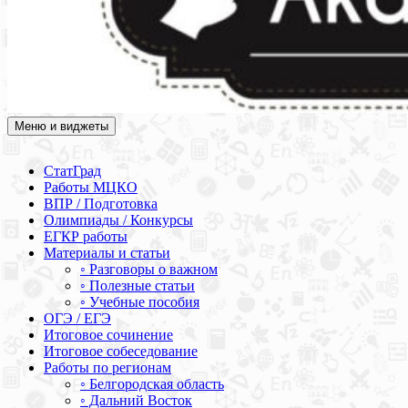
Меню и виджеты
Академия СОВА
Подготовка к ЕГЭ, ОГЭ, ВПР, МЦКО, СтатГрад, КДР, ВОШ,
олимпиады и конкурсы
СтатГрад
Работы МЦКО
ВПР / Подготовка
Олимпиады / Конкурсы
ЕГКР работы
Материалы и статьи
◦ Разговоры о важном
◦ Полезные статьи
◦ Учебные пособия
ОГЭ / ЕГЭ
Итоговое сочинение
Итоговое собеседование
Работы по регионам
◦ Белгородская область
◦ Дальний Восток