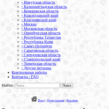
◦ Иркутская область
◦ Калининградская область
◦ Кемеровская область
◦ Краснодарский край
◦ Красноярский край
◦ Москва
◦ Московская область
◦ Оренбургская область
◦ Республика Татарстан
◦ Республика Коми
◦ Санкт-Петербург
◦ Саратовская область
◦ Свердловская область
◦ Ставропольский край
◦ Тюменская область
◦ Другие регионы
Контрольные работы
Контакты / FAQ
Найти:
Вход
|
Регистрация
|
Корзина