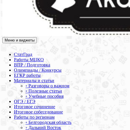
Меню и виджеты
Академия СОВА
Подготовка к ЕГЭ, ОГЭ, ВПР, МЦКО, СтатГрад, КДР, ВОШ,
олимпиады и конкурсы
СтатГрад
Работы МЦКО
ВПР / Подготовка
Олимпиады / Конкурсы
ЕГКР работы
Материалы и статьи
◦ Разговоры о важном
◦ Полезные статьи
◦ Учебные пособия
ОГЭ / ЕГЭ
Итоговое сочинение
Итоговое собеседование
Работы по регионам
◦ Белгородская область
◦ Дальний Восток