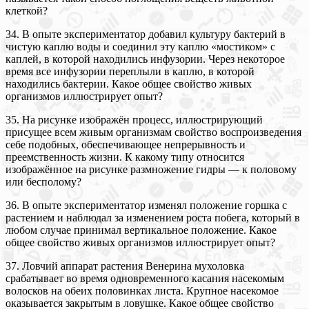
клеткой?
34. В опыте экспериментатор добавил культуру бактерий в
чистую каплю воды и соединил эту каплю «мостиком» с
каплей, в которой находились инфузории. Через некоторое
время все инфузории переплыли в каплю, в которой
находились бактерии. Какое общее свойство живых
организмов иллюстрирует опыт?
35. На рисунке изображён процесс, иллюстрирующий
присущее всем живым организмам свойство воспроизведения
себе подобных, обеспечивающее непрерывность и
преемственность жизни. К какому типу относится
изображённое на рисунке размножение гидры — к половому
или бесполому?
36. В опыте экспериментатор изменял положение горшка с
растением и наблюдал за изменением роста побега, который в
любом случае принимал вертикальное положение. Какое
общее свойство живых организмов иллюстрирует опыт?
37. Ловчий аппарат растения Венерина мухоловка
срабатывает во время одновременного касания насекомым
волосков на обеих половинках листа. Крупное насекомое
оказывается закрытым в ловушке. Какое общее свойство