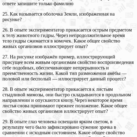
ответе запишите только фамилию
25. Как называется оболочка Земли, изображенная на
рисунке?
26. В опыте экспериментатор прикасается острым предметом
к телу животного гидры. Через непродолжительное время
тело гидры сжимается в комочек. Какое общее свойство
живых организмов иллюстрирует опыт?
27. На рисунке изображён пример, иллюстрирующий
присущее всем живым организмам свойство воспроизведения
себе подобных, обеспечивающее непрерывность и
преемственность жизни. Какой тип размножения амёбы —
половой или бесполый — иллюстрирует данный процесс?
28. В опыте экспериментатор прикасается к листьям
стыдливой мимозы, они быстро складываются в продольном
направлении и опускаются книзу. Через некоторое время
листья снова принимают прежнее положение. Какое общее
свойство живых организмов иллюстрирует опыт?
29. В опыте глаз человека освещали ярким светом, в
результате чего было зафиксировано сужение зрачка в
сравнении с исходным состоянием. Какое общее свойство