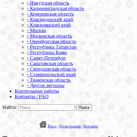
◦ Иркутская область
◦ Калининградская область
◦ Кемеровская область
◦ Краснодарский край
◦ Красноярский край
◦ Москва
◦ Московская область
◦ Оренбургская область
◦ Республика Татарстан
◦ Республика Коми
◦ Санкт-Петербург
◦ Саратовская область
◦ Свердловская область
◦ Ставропольский край
◦ Тюменская область
◦ Другие регионы
Контрольные работы
Контакты / FAQ
Найти:
Вход
|
Регистрация
|
Корзина