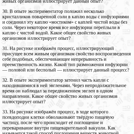
живых организмов иллюстрирует данный опыт?
30. В опыте экспериментатор положил несколько
кристалликов поваренной соли в каплю воды с инфузориями
и соединил эту каплю «мостиком» с каплей чистой воды без
соли. Через некоторое время все инфузории переплыли в
каплю с чистой водой. Какое общее свойство живых
организмов иллюстрирует опыт?
31. На рисунке изображён процесс, иллюстрирующий
присущее всем живым организмам свойство воспроизведения
себе подобных, обеспечивающее непрерывность и
преемственность жизни. Какой тип размножения инфузории
— половой или бесполый — иллюстрирует данный процесс?
32. В опыте экспериментатор затенил часть капли с
находившимися в ней эвгленами. Через непродолжительное
время он наблюдал за передвижением эвглен в одном
направлении. Какое общее свойство живых организмов
иллюстрирует опыт?
33. На рисунке изображён процесс, в ходе которого
псевдоподии клетки обволакивают твёрдую пищевую
частицу, после чего происходит её поглощение и
переваривание внутри пищеварительной вакуоли. Как
называется такой способ поглощения веществ животной