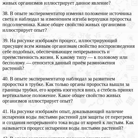
живых организмов иллюстрирует данное явление?
38. В опыте экспериментатор изменял положение источника
света и наблюдал за изменением изгиба верхушки проростка
подсолнечника. Какое общее свойство живых организмов
иллюстрирует опыт?
39. На рисунке изображён процесс, иллюстрирующий
присущее всем живым организмам свойство воспроизведения
себе подобных, обеспечивающее непрерывность и
преемственность жизни. К какому типу — к половому или
бесполому — относится данный приём размножения
растений?
40. В опыте экспериментатор наблюдал за развитием
проростка в трубке. Как только органы проростка вышли за
границы трубки, его корень изогнулся вниз, а стебель принял
вертикальное положение. Какое общее свойство живых
организмов иллюстрирует опыт?
41. На рисунке изображён опыт, доказывающий наличие
испарения воды листьями растений для защиты от перегрева
и создания непрерывного тока воды от корней к листьям. Как
называется процесс испарения воды листьями растений?