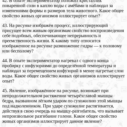
42. В опыте экспериментатор положил кристаллик
поваренной соли в каплю воды с амёбами и наблюдал за
изменениями формы и размеров тела животного. Какое общее
свойство живых организмов иллюстрирует опыт?
43. На рисунке изображён процесс, иллюстрирующий
присущее всем живым организмам свойство воспроизведения
себе подобных, обеспечивающее непрерывность и
преемственность жизни. К какому типу относится
изображенное на рисунке размножение гидры — к половому
или бесполому?
44. В опыте экспериментатор нагревал с одного конца
пробирку с инфузориями до определённой температуры и
наблюдал за перемещением инфузорий в менее нагретые слои
воды. Какое общее свойство живых организмов иллюстрирует
опыт?
45. Явление, изображённое на рисунке, возникает при
непродолжительном растяжении четырёхглавой мышцы
бедра, вызванном лёгким ударом по сухожилию этой мышцы
под надколенником. При ударе сухожилие растягивается,
действуя в свою очередь на мышцу-разгибатель, что вызывает
непроизвольное разгибание голени. Какое общее свойство
живых организмов иллюстрирует данное явление?