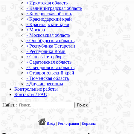
◦ Иркутская область
◦ Калининградская область
◦ Кемеровская область
◦ Краснодарский край
◦ Красноярский край
◦ Москва
◦ Московская область
◦ Оренбургская область
◦ Республика Татарстан
◦ Республика Коми
◦ Санкт-Петербург
◦ Саратовская область
◦ Свердловская область
◦ Ставропольский край
◦ Тюменская область
◦ Другие регионы
Контрольные работы
Контакты / FAQ
Найти:
Вход
|
Регистрация
|
Корзина