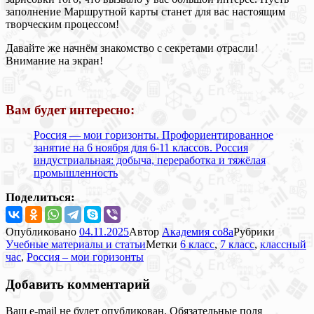
заполнение Маршрутной карты станет для вас настоящим
творческим процессом!
Давайте же начнём знакомство с секретами отрасли!
Внимание на экран!
Вам будет интересно:
Россия — мои горизонты. Профориентированное
занятие на 6 ноября для 6-11 классов. Россия
индустриальная: добыча, переработка и тяжёлая
промышленность
Поделиться:
Опубликовано
04.11.2025
Автор
Академия co8a
Рубрики
Учебные материалы и статьи
Метки
6 класс
,
7 класс
,
классный
час
,
Россия – мои горизонты
Добавить комментарий
Ваш e-mail не будет опубликован.
Обязательные поля