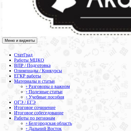
Меню и виджеты
Академия СОВА
Подготовка к ЕГЭ, ОГЭ, ВПР, МЦКО, СтатГрад, КДР, ВОШ,
олимпиады и конкурсы
СтатГрад
Работы МЦКО
ВПР / Подготовка
Олимпиады / Конкурсы
ЕГКР работы
Материалы и статьи
◦ Разговоры о важном
◦ Полезные статьи
◦ Учебные пособия
ОГЭ / ЕГЭ
Итоговое сочинение
Итоговое собеседование
Работы по регионам
◦ Белгородская область
◦ Дальний Восток