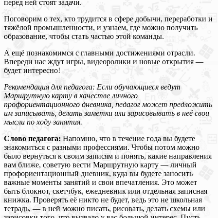
перед ней стоят задачи.
Поговорим о тех, кто трудится в сфере добычи, переработки и
тяжёлой промышленности, и узнаем, где можно получить
образование, чтобы стать частью этой команды.
А ещё познакомимся с главными достижениями отрасли.
Впереди нас ждут игры, видеоролики и новые открытия —
будет интересно!
Рекомендация для педагога: Если обучающиеся ведут
Маршрутную карту в качестве личного
профориентационного дневника, педагог может предложить
им записывать, делать заметки или зарисовывать в неё свои
мысли по ходу занятия.
Слово педагога:
Напомню, что в течение года вы будете
знакомиться с разными профессиями. Чтобы потом можно
было вернуться к своим записям и понять, какие направления
вам ближе, советую вести Маршрутную карту — личный
профориентационный дневник, куда вы будете заносить
важные моменты занятий и свои впечатления. Это может
быть блокнот, скетчбук, ежедневник или отдельная записная
книжка. Проверять её никто не будет, ведь это не школьная
тетрадь, — в ней можно писать, рисовать, делать схемы или
зарисовки того, что вызвало у вас большой интерес. Пусть