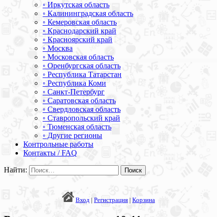
◦ Иркутская область
◦ Калининградская область
◦ Кемеровская область
◦ Краснодарский край
◦ Красноярский край
◦ Москва
◦ Московская область
◦ Оренбургская область
◦ Республика Татарстан
◦ Республика Коми
◦ Санкт-Петербург
◦ Саратовская область
◦ Свердловская область
◦ Ставропольский край
◦ Тюменская область
◦ Другие регионы
Контрольные работы
Контакты / FAQ
Найти:
Вход
|
Регистрация
|
Корзина