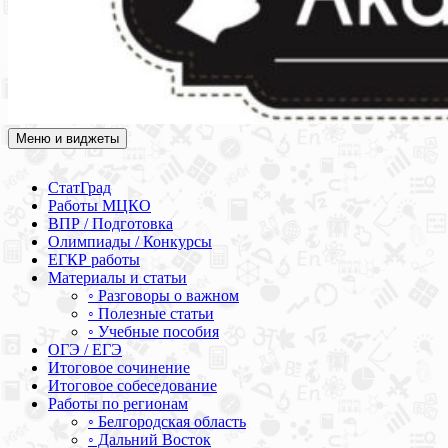
Меню и виджеты
Академия СОВА
Подготовка к ЕГЭ, ОГЭ, ВПР, МЦКО, СтатГрад, КДР, ВОШ,
олимпиады и конкурсы
СтатГрад
Работы МЦКО
ВПР / Подготовка
Олимпиады / Конкурсы
ЕГКР работы
Материалы и статьи
◦ Разговоры о важном
◦ Полезные статьи
◦ Учебные пособия
ОГЭ / ЕГЭ
Итоговое сочинение
Итоговое собеседование
Работы по регионам
◦ Белгородская область
◦ Дальний Восток