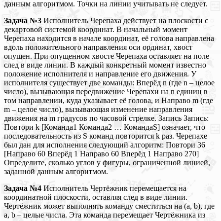
данным алгоритмом. Точки на линии учитывать не следует.
Задача №3
Исполнитель Черепаха действует на плоскости с
декартовой системой координат. В начальный момент
Черепаха находится в начале координат, её голова направлена
вдоль положительного направления оси ординат, хвост
опущен. При опущенном хвосте Черепаха оставляет на поле
след в виде линии. В каждый конкретный момент известно
положение исполнителя и направление его движения. У
исполнителя существует две команды: Вперёд n (где n – целое
число), вызывающая передвижение Черепахи на n единиц в
том направлении, куда указывает её голова, и Направо m (где
m – целое число), вызывающая изменение направления
движения на m градусов по часовой стрелке. Запись Запись:
Повтори k [Команда1 Команда2 … КомандаS] означает, что
последовательность из S команд повторится k раз. Черепахе
был дан для исполнения следующий алгоритм: Повтори 36
[Направо 60 Вперёд 1 Направо 60 Вперёд 1 Направо 270]
Определите, сколько углов у фигуры, ограниченной линией,
заданной данным алгоритмом.
Задача №4
Исполнитель Чертёжник перемещается на
координатной плоскости, оставляя след в виде линии.
Чертёжник может выполнять команду сместиться на (a, b), где
a, b – целые числа. Эта команда перемещает Чертёжника из