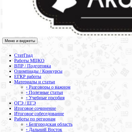
Меню и виджеты
Академия СОВА
Подготовка к ЕГЭ, ОГЭ, ВПР, МЦКО, СтатГрад, КДР, ВОШ,
олимпиады и конкурсы
СтатГрад
Работы МЦКО
ВПР / Подготовка
Олимпиады / Конкурсы
ЕГКР работы
Материалы и статьи
◦ Разговоры о важном
◦ Полезные статьи
◦ Учебные пособия
ОГЭ / ЕГЭ
Итоговое сочинение
Итоговое собеседование
Работы по регионам
◦ Белгородская область
◦ Дальний Восток