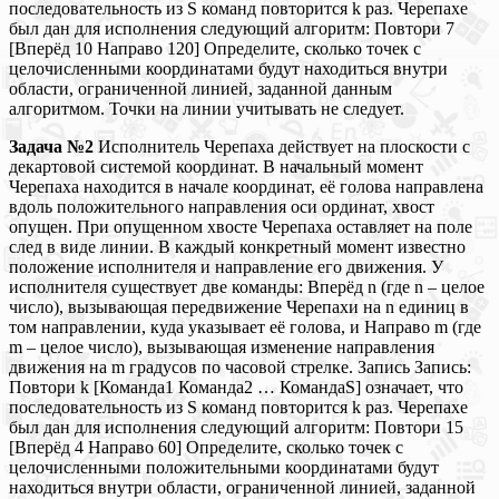
последовательность из S команд повторится k раз. Черепахе
был дан для исполнения следующий алгоритм: Повтори 7
[Вперёд 10 Направо 120] Определите, сколько точек с
целочисленными координатами будут находиться внутри
области, ограниченной линией, заданной данным
алгоритмом. Точки на линии учитывать не следует.
Задача №2
Исполнитель Черепаха действует на плоскости с
декартовой системой координат. В начальный момент
Черепаха находится в начале координат, её голова направлена
вдоль положительного направления оси ординат, хвост
опущен. При опущенном хвосте Черепаха оставляет на поле
след в виде линии. В каждый конкретный момент известно
положение исполнителя и направление его движения. У
исполнителя существует две команды: Вперёд n (где n – целое
число), вызывающая передвижение Черепахи на n единиц в
том направлении, куда указывает её голова, и Направо m (где
m – целое число), вызывающая изменение направления
движения на m градусов по часовой стрелке. Запись Запись:
Повтори k [Команда1 Команда2 … КомандаS] означает, что
последовательность из S команд повторится k раз. Черепахе
был дан для исполнения следующий алгоритм: Повтори 15
[Вперёд 4 Направо 60] Определите, сколько точек с
целочисленными положительными координатами будут
находиться внутри области, ограниченной линией, заданной