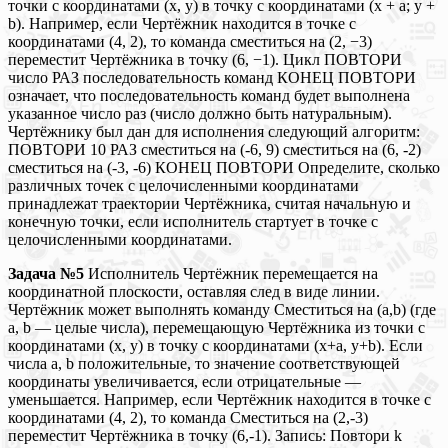
точки с координатами (x, y) в точку с координатами (x + a; y +
b). Например, если Чертёжник находится в точке с
координатами (4, 2), то команда сместиться на (2, −3)
переместит Чертёжника в точку (6, −1). Цикл ПОВТОРИ
число РАЗ последовательность команд КОНЕЦ ПОВТОРИ
означает, что последовательность команд будет выполнена
указанное число раз (число должно быть натуральным).
Чертёжнику был дан для исполнения следующий алгоритм:
ПОВТОРИ 10 РАЗ сместиться на (-6, 9) сместиться на (6, -2)
сместиться на (-3, -6) КОНЕЦ ПОВТОРИ Определите, сколько
различных точек с целочисленными координатами
принадлежат траектории Чертёжника, считая начальную и
конечную точки, если исполнитель стартует в точке с
целочисленными координатами.
Задача №5
Исполнитель Чертёжник перемещается на
координатной плоскости, оставляя след в виде линии.
Чертёжник может выполнять команду Сместиться на (a,b) (где
a, b — целые числа), перемещающую Чертёжника из точки с
координатами (x, y) в точку с координатами (x+a, y+b). Если
числа a, b положительные, то значение соответствующей
координаты увеличивается, если отрицательные —
уменьшается. Например, если Чертёжник находится в точке с
координатами (4, 2), то команда Сместиться на (2,-3)
переместит Чертёжника в точку (6,-1). Запись: Повтори k