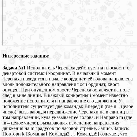
Интересные задания:
Задача №1
Исполнитель Черепаха действует на плоскости с
декартовой системой координат. В начальный момент
Черепаха находится в начале координат, её голова направлена
вдоль положительного направления оси ординат, хвост
опущен. При опущенном хвосте Черепаха оставляет на поле
след в виде линии. В каждый конкретный момент известно
положение исполнителя и направление его движения. У
исполнителя существует две команды: Вперёд n (где n – целое
число), вызывающая передвижение Черепахи на n единиц в
том направлении, куда указывает её голова, и Направо m (где
m – целое число), вызывающая изменение направления
движения на m градусов по часовой стрелке. Запись Запись:
Повтори k [Команда1 Команда2 … КомандаS] означает, что