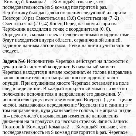
[Команда1 Команда2 … КомандаS] означает, что
последовательность из S команд повторится k раз.
Чертёжнику был дан для исполнения следующий алгоритм:
Повтори 10 раз Сместиться на (3,6) Сместиться на (7,-2)
Сместиться на (-10,-4) Конец Перед началом алгоритма
Чертёжник находился в точке с координатами (0, 0).
Определите, сколько точек с целочисленными координатами
будут находиться внутри области, ограниченной линией,
заданной данным алгоритмом. Точки на линии учитывать не
следует.
Задача №6
Исполнитель Черепаха действует на плоскости с
декартовой системой координат. В начальный момент
Черепаха находится в начале координат, её голова направлена
вдоль положительного направления оси ординат, хвост
опущен. При опущенном хвосте Черепаха оставляет на поле
след в виде линии. В каждый конкретный момент известно
положение исполнителя и направление его движения. У
исполнителя существует две команды: Вперёд n (где n – целое
число), вызывающая передвижение Черепахи на n единиц в
том направлении, куда указывает её голова, и Направо m (где
m – целое число), вызывающая изменение направления
движения на m градусов по часовой стрелке. Запись Запись:
Повтори k [Команда1 Команда2 … КомандаS] означает, что
последовательность из S команд повторится k раз. Черепахе