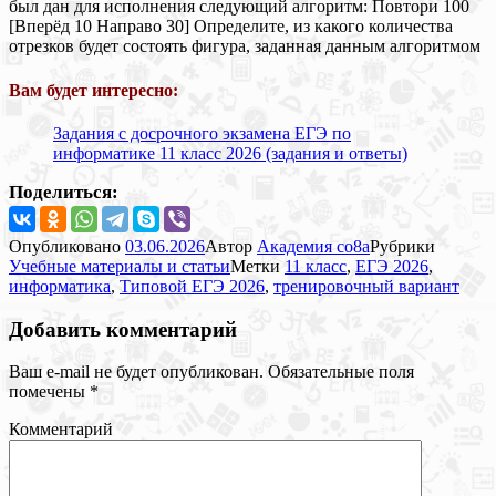
был дан для исполнения следующий алгоритм: Повтори 100
[Вперёд 10 Направо 30] Определите, из какого количества
отрезков будет состоять фигура, заданная данным алгоритмом
Вам будет интересно:
Задания с досрочного экзамена ЕГЭ по
информатике 11 класс 2026 (задания и ответы)
Поделиться:
Опубликовано
03.06.2026
Автор
Академия co8a
Рубрики
Учебные материалы и статьи
Метки
11 класс
,
ЕГЭ 2026
,
информатика
,
Типовой ЕГЭ 2026
,
тренировочный вариант
Добавить комментарий
Ваш e-mail не будет опубликован.
Обязательные поля
помечены
*
Комментарий