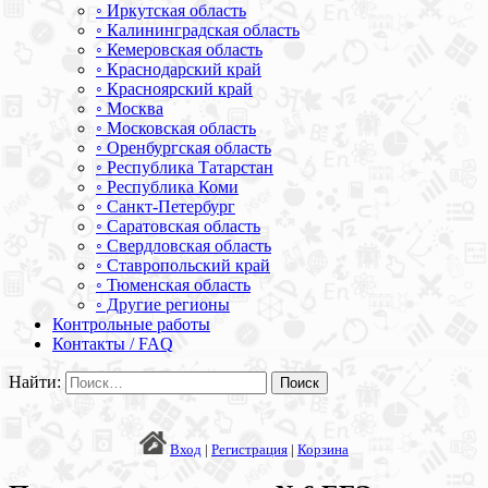
◦ Иркутская область
◦ Калининградская область
◦ Кемеровская область
◦ Краснодарский край
◦ Красноярский край
◦ Москва
◦ Московская область
◦ Оренбургская область
◦ Республика Татарстан
◦ Республика Коми
◦ Санкт-Петербург
◦ Саратовская область
◦ Свердловская область
◦ Ставропольский край
◦ Тюменская область
◦ Другие регионы
Контрольные работы
Контакты / FAQ
Найти:
Вход
|
Регистрация
|
Корзина