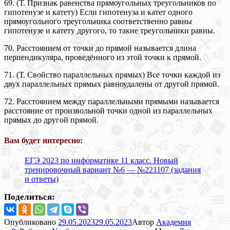
69. (Т. Признак равенства прямоугольных треугольников по
гипотенузе и катету) Если гипотенуза и катет одного
прямоугольного треугольника соответственно равны
гипотенузе и катету другого, то такие треугольники равны.
70. Расстоянием от точки до прямой называется длина
перпендикуляра, проведённого из этой точки к прямой.
71. (Т. Свойство параллельных прямых) Все точки каждой из
двух параллельных прямых равноудалены от другой прямой.
72. Расстоянием между параллельными прямыми называется
расстояние от произвольной точки одной из параллельных
прямых до другой прямой.
Вам будет интересно:
ЕГЭ 2023 по информатике 11 класс. Новый
тренировочный вариант №6 — №221107 (задания
и ответы)
Поделиться:
Опубликовано
29.05.2023
29.05.2023
Автор
Академия