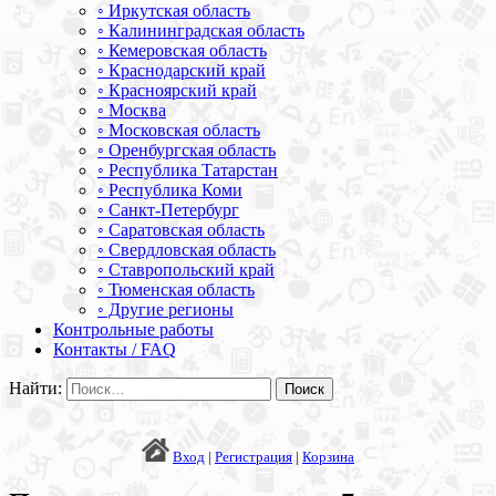
◦ Иркутская область
◦ Калининградская область
◦ Кемеровская область
◦ Краснодарский край
◦ Красноярский край
◦ Москва
◦ Московская область
◦ Оренбургская область
◦ Республика Татарстан
◦ Республика Коми
◦ Санкт-Петербург
◦ Саратовская область
◦ Свердловская область
◦ Ставропольский край
◦ Тюменская область
◦ Другие регионы
Контрольные работы
Контакты / FAQ
Найти:
Вход
|
Регистрация
|
Корзина