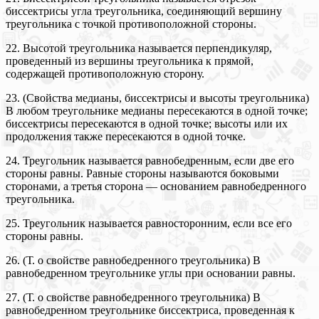
биссектрисы угла треугольника, соединяющий вершину
треугольника с точкой противоположной стороны.
22. Высотой треугольника называется перпендикуляр,
проведенный из вершины треугольника к прямой,
содержащей противоположную сторону.
23. (Свойства медианы, биссектрисы и высоты треугольника)
В любом треугольнике медианы пересекаются в одной точке;
биссектрисы пересекаются в одной точке; высоты или их
продолжения также пересекаются в одной точке.
24. Треугольник называется равнобедренным, если две его
стороны равны. Равные стороны называются боковыми
сторонами, а третья сторона — основанием равнобедренного
треугольника.
25. Треугольник называется равносторонним, если все его
стороны равны.
26. (Т. о свойстве равнобедренного треугольника) В
равнобедренном треугольнике углы при основании равны.
27. (Т. о свойстве равнобедренного треугольника) В
равнобедренном треугольнике биссектриса, проведенная к