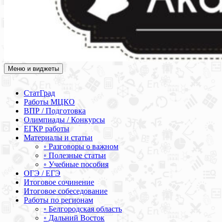
Меню и виджеты
Академия СОВА
Подготовка к ЕГЭ, ОГЭ, ВПР, МЦКО, СтатГрад, КДР, ВОШ,
олимпиады и конкурсы
СтатГрад
Работы МЦКО
ВПР / Подготовка
Олимпиады / Конкурсы
ЕГКР работы
Материалы и статьи
◦ Разговоры о важном
◦ Полезные статьи
◦ Учебные пособия
ОГЭ / ЕГЭ
Итоговое сочинение
Итоговое собеседование
Работы по регионам
◦ Белгородская область
◦ Дальний Восток