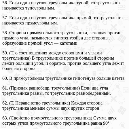
56. Если один из углов треугольника тупой, то треугольник
называется тупоугольным.
57. Если один из углов треугольника прямой, то треугольник
называется прямоугольным.
58. Сторона прямоугольного треугольника, лежащая против
прямого угла, называется гипотенузой, а две стороны,
образующие прямой угол — катетами.
59. (Т. о соотношениях между сторонами и углами
треугольника) В треугольнике против большей стороны
лежит больший угол, и обратно, против большего угла лежит
большая сторона.
60. В прямоугольном треугольнике гипотенуза больше катета.
61. (Признак равнобедр. треугольника) Если два угла
треугольника равны, то треугольник равнобедренный.
62. (Т. Неравенство треугольника) Каждая сторона
треугольника меньше суммы двух других сторон.
63. (Свойство прямоугольного треугольника) Сумма двух
острых углов прямоугольного треугольника равна 90°.