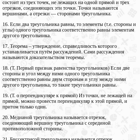
состоит из трех точек, не лежащих на одной прямой и трех
отрезков, соединяющих эти точки. Точки называются
вершинами, а отрезки — сторонами треугольника.
16. Если два треугольника равны, то элементы (т.е. стороны и
углы) одного треугольника соответственно равны элементам
другого треугольника.
17. Теорема – утверждение, справедливость которого
устанавливается путём рассуждений. Сами рассуждения
называются доказательством теоремы.
18. (Т. Первый признак равенства треугольников) Если две
стороны и угол между ними одного треугольника
соответственно равны двум сторонам и углу между ними
другого треугольника, то такие треугольники равны.
19. (Т. о перпендикуляре к прямой) Из точки, не лежащей на
прямой, можно провести перпендикуляр к этой прямой, и
притом только один.
20. Медианой треугольника называется отрезок,
соединяющий вершину треугольника с серединой
противоположной стороны.
21. Биссектрисой треугольника называется отрезок