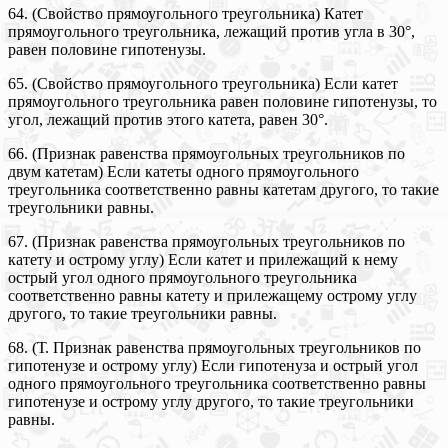
64. (Свойство прямоугольного треугольника) Катет
прямоугольного треугольника, лежащий против угла в 30°,
равен половине гипотенузы.
65. (Свойство прямоугольного треугольника) Если катет
прямоугольного треугольника равен половине гипотенузы, то
угол, лежащий против этого катета, равен 30°.
66. (Признак равенства прямоугольных треугольников по
двум катетам) Если катеты одного прямоугольного
треугольника соответственно равны катетам другого, то такие
треугольники равны.
67. (Признак равенства прямоугольных треугольников по
катету и острому углу) Если катет и прилежащий к нему
острый угол одного прямоугольного треугольника
соответственно равны катету и прилежащему острому углу
другого, то такие треугольники равны.
68. (Т. Признак равенства прямоугольных треугольников по
гипотенузе и острому углу) Если гипотенуза и острый угол
одного прямоугольного треугольника соответственно равны
гипотенузе и острому углу другого, то такие треугольники
равны.