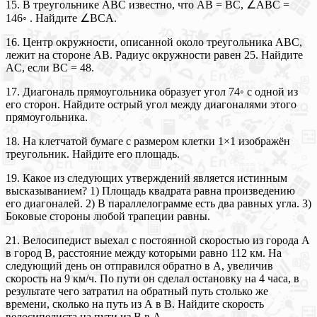
15. В треугольнике ABC известно, что AB = BC, ∠ABC =
146◦ . Найдите ∠BCA.
16. Центр окружности, описанной около треугольника ABC,
лежит на стороне AB. Радиус окружности равен 25. Найдите
AC, если BC = 48.
17. Диагональ прямоугольника образует угол 74◦ с одной из
его сторон. Найдите острый угол между диагоналями этого
прямоугольника.
18. На клетчатой бумаге с размером клетки 1×1 изображён
треугольник. Найдите его площадь.
19. Какое из следующих утверждений является истинным
высказыванием? 1) Площадь квадрата равна произведению
его диагоналей. 2) В параллелограмме есть два равных угла. 3)
Боковые стороны любой трапеции равны.
21. Велосипедист выехал с постоянной скоростью из города А
в город В, расстояние между которыми равно 112 км. На
следующий день он отправился обратно в А, увеличив
скорость на 9 км/ч. По пути он сделал остановку на 4 часа, в
результате чего затратил на обратный путь столько же
времени, сколько на путь из А в В. Найдите скорость
велосипедиста на пути из В в А.