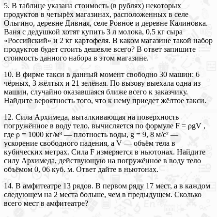
5. В таблице указана стоимость (в рублях) некоторых
продуктов в четырёх магазинах, расположенных в селе
Ольгино, деревне Дивная, селе Ровное и деревне Калиновка.
Ваня с дедушкой хотят купить 3 л молока, 0,5 кг сыра
«Российский» и 2 кг картофеля. В каком магазине такой набор
продуктов будет стоить дешевле всего? В ответ запишите
стоимость данного набора в этом магазине.
10. В фирме такси в данный момент свободно 30 машин: 6
чёрных, 3 жёлтых и 21 зелёная. По вызову выехала одна из
машин, случайно оказавшаяся ближе всего к заказчику.
Найдите вероятность того, что к нему приедет жёлтое такси.
12. Сила Архимеда, выталкивающая на поверхность
погружённое в воду тело, вычисляется по формуле F = ρgV ,
где ρ = 1000 кг/м³ — плотность воды, g = 9, 8 м/с² —
ускорение свободного падения, а V — объём тела в
кубических метрах. Сила F измеряется в ньютонах. Найдите
силу Архимеда, действующую на погружённое в воду тело
объёмом 0, 06 куб. м. Ответ дайте в ньютонах.
14. В амфитеатре 13 рядов. В первом ряду 17 мест, а в каждом
следующем на 2 места больше, чем в предыдущем. Сколько
всего мест в амфитеатре?