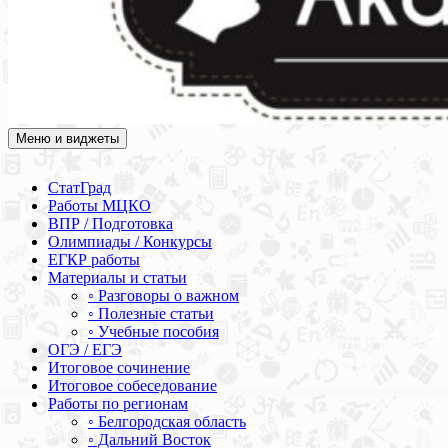
Меню и виджеты
Академия СОВА
Подготовка к ЕГЭ, ОГЭ, ВПР, МЦКО, СтатГрад, КДР, ВОШ,
олимпиады и конкурсы
СтатГрад
Работы МЦКО
ВПР / Подготовка
Олимпиады / Конкурсы
ЕГКР работы
Материалы и статьи
◦ Разговоры о важном
◦ Полезные статьи
◦ Учебные пособия
ОГЭ / ЕГЭ
Итоговое сочинение
Итоговое собеседование
Работы по регионам
◦ Белгородская область
◦ Дальний Восток