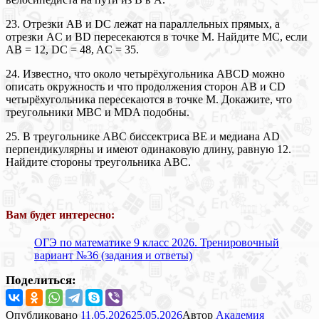
23. Отрезки AB и DC лежат на параллельных прямых, а
отрезки AC и BD пересекаются в точке M. Найдите MC, если
AB = 12, DC = 48, AC = 35.
24. Известно, что около четырёхугольника ABCD можно
описать окружность и что продолжения сторон AB и CD
четырёхугольника пересекаются в точке M. Докажите, что
треугольники MBC и MDA подобны.
25. В треугольнике ABC биссектриса BE и медиана AD
перпендикулярны и имеют одинаковую длину, равную 12.
Найдите стороны треугольника ABC.
Вам будет интересно:
ОГЭ по математике 9 класс 2026. Тренировочный
вариант №36 (задания и ответы)
Поделиться:
Опубликовано
11.05.2026
25.05.2026
Автор
Академия