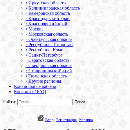
◦ Иркутская область
◦ Калининградская область
◦ Кемеровская область
◦ Краснодарский край
◦ Красноярский край
◦ Москва
◦ Московская область
◦ Оренбургская область
◦ Республика Татарстан
◦ Республика Коми
◦ Санкт-Петербург
◦ Саратовская область
◦ Свердловская область
◦ Ставропольский край
◦ Тюменская область
◦ Другие регионы
Контрольные работы
Контакты / FAQ
Найти:
Вход
|
Регистрация
|
Корзина