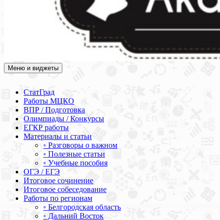
Меню и виджеты
Академия СОВА
Подготовка к ЕГЭ, ОГЭ, ВПР, МЦКО, СтатГрад, КДР, ВОШ,
олимпиады и конкурсы
СтатГрад
Работы МЦКО
ВПР / Подготовка
Олимпиады / Конкурсы
ЕГКР работы
Материалы и статьи
◦ Разговоры о важном
◦ Полезные статьи
◦ Учебные пособия
ОГЭ / ЕГЭ
Итоговое сочинение
Итоговое собеседование
Работы по регионам
◦ Белгородская область
◦ Дальний Восток