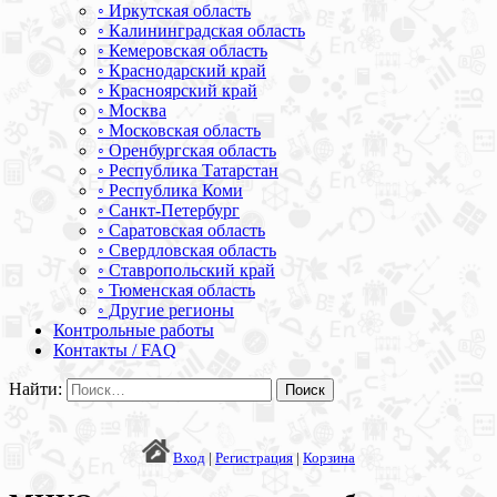
◦ Иркутская область
◦ Калининградская область
◦ Кемеровская область
◦ Краснодарский край
◦ Красноярский край
◦ Москва
◦ Московская область
◦ Оренбургская область
◦ Республика Татарстан
◦ Республика Коми
◦ Санкт-Петербург
◦ Саратовская область
◦ Свердловская область
◦ Ставропольский край
◦ Тюменская область
◦ Другие регионы
Контрольные работы
Контакты / FAQ
Найти:
Вход
|
Регистрация
|
Корзина