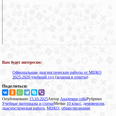
Вам будет интересно:
Официальные диагностические работы от МЦКО
2025-2026 учебный год (задания и ответы)
Поделиться:
Опубликовано
15.10.2025
Автор
Академия co8a
Рубрики
Учебные материалы и статьи
Метки
10 класс
,
демоверсия
,
диагностическая работа
,
МЦКО
,
обществознание