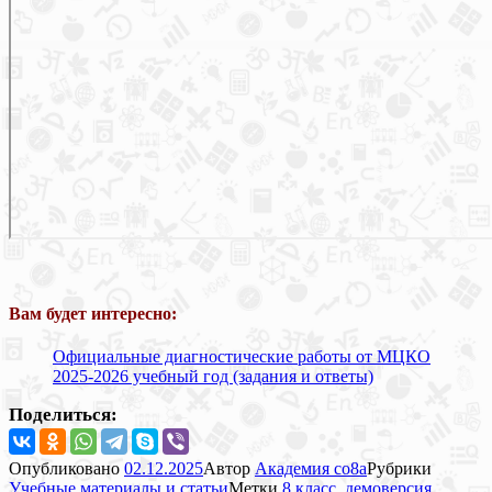
Вам будет интересно:
Официальные диагностические работы от МЦКО
2025-2026 учебный год (задания и ответы)
Поделиться:
Опубликовано
02.12.2025
Автор
Академия co8a
Рубрики
Учебные материалы и статьи
Метки
8 класс
,
демоверсия
,