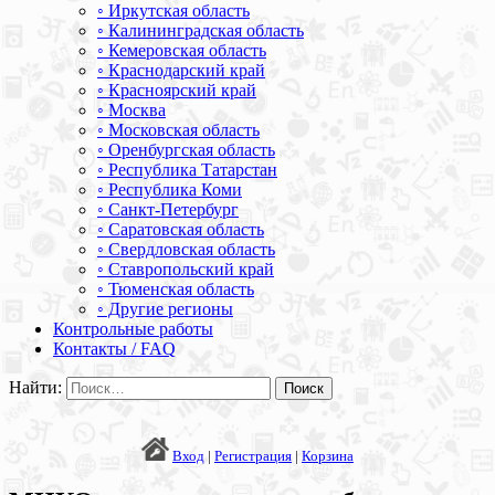
◦ Иркутская область
◦ Калининградская область
◦ Кемеровская область
◦ Краснодарский край
◦ Красноярский край
◦ Москва
◦ Московская область
◦ Оренбургская область
◦ Республика Татарстан
◦ Республика Коми
◦ Санкт-Петербург
◦ Саратовская область
◦ Свердловская область
◦ Ставропольский край
◦ Тюменская область
◦ Другие регионы
Контрольные работы
Контакты / FAQ
Найти:
Вход
|
Регистрация
|
Корзина