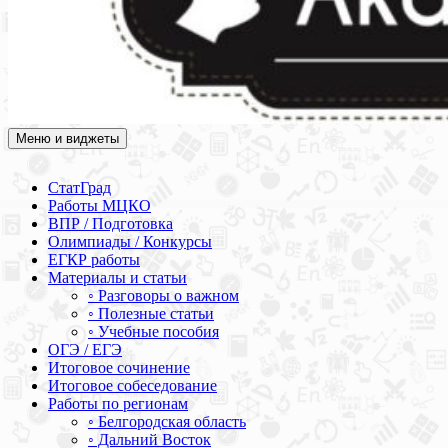
Меню и виджеты
Академия СОВА
Подготовка к ЕГЭ, ОГЭ, ВПР, МЦКО, СтатГрад, КДР, ВОШ,
олимпиады и конкурсы
СтатГрад
Работы МЦКО
ВПР / Подготовка
Олимпиады / Конкурсы
ЕГКР работы
Материалы и статьи
◦ Разговоры о важном
◦ Полезные статьи
◦ Учебные пособия
ОГЭ / ЕГЭ
Итоговое сочинение
Итоговое собеседование
Работы по регионам
◦ Белгородская область
◦ Дальний Восток