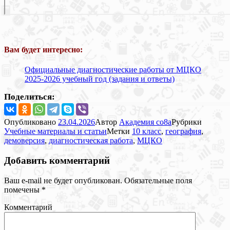
Вам будет интересно:
Официальные диагностические работы от МЦКО
2025-2026 учебный год (задания и ответы)
Поделиться:
Опубликовано
23.04.2026
Автор
Академия co8a
Рубрики
Учебные материалы и статьи
Метки
10 класс
,
география
,
демоверсия
,
диагностическая работа
,
МЦКО
Добавить комментарий
Ваш e-mail не будет опубликован.
Обязательные поля
помечены
*
Комментарий