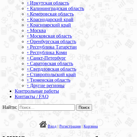
◦ Иркутская область
◦ Калининградская область
◦ Кемеровская область
◦ Краснодарский край
◦ Красноярский край
◦ Москва
◦ Московская область
◦ Оренбургская область
◦ Республика Татарстан
◦ Республика Коми
◦ Санкт-Петербург
◦ Саратовская область
◦ Свердловская область
◦ Ставропольский край
◦ Тюменская область
◦ Другие регионы
Контрольные работы
Контакты / FAQ
Найти:
Вход
|
Регистрация
|
Корзина