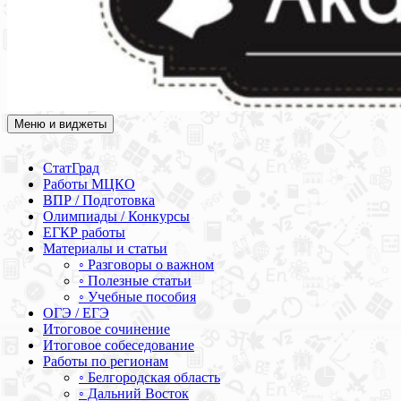
Меню и виджеты
Академия СОВА
Подготовка к ЕГЭ, ОГЭ, ВПР, МЦКО, СтатГрад, КДР, ВОШ,
олимпиады и конкурсы
СтатГрад
Работы МЦКО
ВПР / Подготовка
Олимпиады / Конкурсы
ЕГКР работы
Материалы и статьи
◦ Разговоры о важном
◦ Полезные статьи
◦ Учебные пособия
ОГЭ / ЕГЭ
Итоговое сочинение
Итоговое собеседование
Работы по регионам
◦ Белгородская область
◦ Дальний Восток