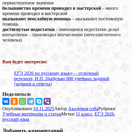
первостепенное значение
большинство времени проводил в мастерской
– много
времени проводил в мастерской
оказывают неослабную помощь
– оказывают постоянную
помощь
достигнутые недостатки
– имеющиеся недостатки делал
впечатление – производил впечатление (интеллигентного
человека)
Вам будет интересно:
ЕГЭ 2026 по русскому языку— отличный
результат, И.П. Цыбулько 600 учебных заданий
(задания и ответы)
Поделиться:
Опубликовано
10.11.2025
Автор
Академия co8a
Рубрики
Учебные материалы и статьи
Метки
11 класс
,
ЕГЭ 2026
,
русский язык
Добавить комментарий