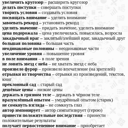
увеличить кругозор
– расширить кругозор
делать поступки
– совершать поступки
творить условия –
создавать условия
посвящать внимание –
уделять внимание
завоевать рекорд –
установить рекорд
уделить значение
– придать значение, уделить внимание
цена подорожала
– цена увеличилась, повысилась, возросла
закадычный враг –
заклятый/злейший враг, закадычный друг
большая половина –
большая часть
неодинаковые половины
– неодинаковые части
увеличение уровня
– повышение уровня
в поле внимания
– в поле зрения
не ловить звезд с неба
– не хватать звезд с неба
произвело фурор
– произвело впечатление (на зрителей)
отрывки из творчества
– отрывки из произведений, текстов,
книг
преклонный сад
– старый сад
дешёвые цены
– низкие цены
держать в грязном теле
– держать в чёрном теле
вразумлённый опытом
– умудрённый опытом (старик)
не сомкнуть взгляда
– не сомкнуть глаз
автор импонирует
– автор симпатизирует (герою)
принести положительные последствия
– принести
положительные результаты
получает первостепенное внимание
– приобретает