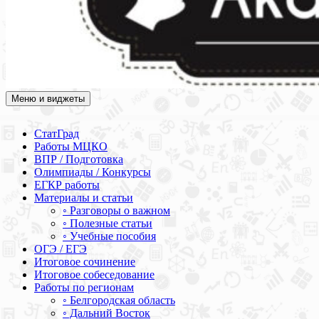
Меню и виджеты
Академия СОВА
Подготовка к ЕГЭ, ОГЭ, ВПР, МЦКО, СтатГрад, КДР, ВОШ,
олимпиады и конкурсы
СтатГрад
Работы МЦКО
ВПР / Подготовка
Олимпиады / Конкурсы
ЕГКР работы
Материалы и статьи
◦ Разговоры о важном
◦ Полезные статьи
◦ Учебные пособия
ОГЭ / ЕГЭ
Итоговое сочинение
Итоговое собеседование
Работы по регионам
◦ Белгородская область
◦ Дальний Восток