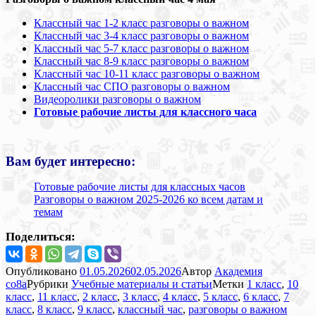
Классный час 1-2 класс разговоры о важном
Классный час 3-4 класс разговоры о важном
Классный час 5-7 класс разговоры о важном
Классный час 8-9 класс разговоры о важном
Классный час 10-11 класс разговоры о важном
Классный час СПО разговоры о важном
Видеоролики разговоры о важном
Готовые рабочие листы для классного часа
Вам будет интересно:
Готовые рабочие листы для классных часов
Разговоры о важном 2025-2026 ко всем датам и
темам
Поделиться:
Опубликовано
01.05.2026
02.05.2026
Автор
Академия
co8a
Рубрики
Учебные материалы и статьи
Метки
1 класс
,
10
класс
,
11 класс
,
2 класс
,
3 класс
,
4 класс
,
5 класс
,
6 класс
,
7
класс
,
8 класс
,
9 класс
,
классный час
,
разговоры о важном