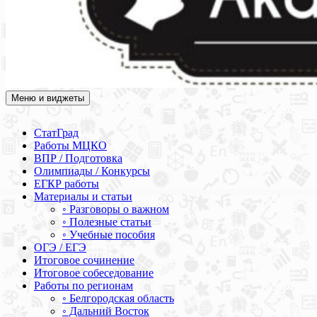
Меню и виджеты
Академия СОВА
Подготовка к ЕГЭ, ОГЭ, ВПР, МЦКО, СтатГрад, КДР, ВОШ,
олимпиады и конкурсы
СтатГрад
Работы МЦКО
ВПР / Подготовка
Олимпиады / Конкурсы
ЕГКР работы
Материалы и статьи
◦ Разговоры о важном
◦ Полезные статьи
◦ Учебные пособия
ОГЭ / ЕГЭ
Итоговое сочинение
Итоговое собеседование
Работы по регионам
◦ Белгородская область
◦ Дальний Восток