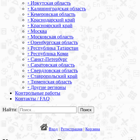
◦ Иркутская область
◦ Калининградская область
◦ Кемеровская область
◦ Краснодарский край
◦ Красноярский край
◦ Москва
◦ Московская область
◦ Оренбургская область
◦ Республика Татарстан
◦ Республика Коми
◦ Санкт-Петербург
◦ Саратовская область
◦ Свердловская область
◦ Ставропольский край
◦ Тюменская область
◦ Другие регионы
Контрольные работы
Контакты / FAQ
Найти:
Вход
|
Регистрация
|
Корзина