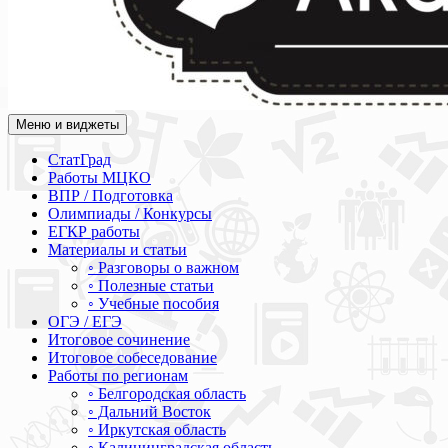
Меню и виджеты
Академия СОВА
Подготовка к ЕГЭ, ОГЭ, ВПР, МЦКО, СтатГрад, КДР, ВОШ, о
СтатГрад
Работы МЦКО
ВПР / Подготовка
Олимпиады / Конкурсы
ЕГКР работы
Материалы и статьи
◦ Разговоры о важном
◦ Полезные статьи
◦ Учебные пособия
ОГЭ / ЕГЭ
Итоговое сочинение
Итоговое собеседование
Работы по регионам
◦ Белгородская область
◦ Дальний Восток
◦ Иркутская область
◦ Калининградская область