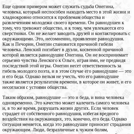
Еще одним примером может служить судьба Онегина,
человека, который неспособен находить место в этой жизни и
хладнокровно относится к проблемам общества и
развлечениям молодежи своего времени. Он равнодушен к
тому, что тревожит общество, и к тому, чем увлекаются его
сверстники. Он не желает заводить друзей и контактировать с
окружающими. Это, несомненно, проявление равнодушия.
Как и Печорин, Онегин становится причиной гибели
человека. Ленский погибает в дуэли, косвенной причиной
которой является равнодушие Онегина. Он не воспринимает
серьезно чувства Ленского к Ольге, играя ими, не предвидя
последствий этой игры. Онегин несет ответственность за
гибель молодого поэта, и в этом случае его равнодушие — это
и его беда. Однако нельзя не учесть, что его равнодушие
также является результатом времени, в которое он живет, и его
несогласия с устоями общества.
Таким образом, равнодушие — это и беда, и вина человека
одновременно. Это качество может калечить самого человека
и, в то же время, разрушать жизни других. Если человек
страдает от собственного равнодушия, избегая вредного
воздействия на окружающих, это, конечно, его беда. Однако
ситуация меняется, когда это равнодушие приносит страдания
окружающим. Люди, безразличные к чужим болям,