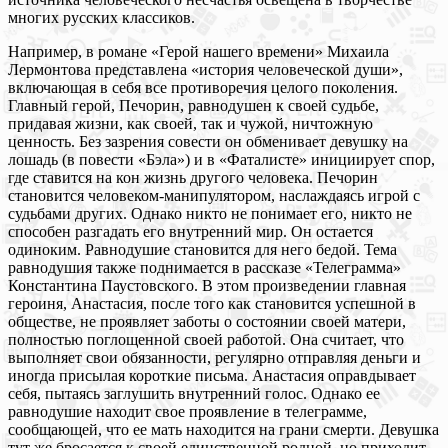
многих русских классиков.
Например, в романе «Герой нашего времени» Михаила
Лермонтова представлена «история человеческой души»,
включающая в себя все противоречия целого поколения.
Главный герой, Печорин, равнодушен к своей судьбе,
придавая жизни, как своей, так и чужой, ничтожную
ценность. Без зазрения совести он обменивает девушку на
лошадь (в повести «Бэла») и в «Фаталисте» инициирует спор,
где ставится на кон жизнь другого человека. Печорин
становится человеком-манипулятором, наслаждаясь игрой с
судьбами других. Однако никто не понимает его, никто не
способен разгадать его внутренний мир. Он остается
одиноким. Равнодушие становится для него бедой. Тема
равнодушия также поднимается в рассказе «Телеграмма»
Константина Паустовского. В этом произведении главная
героиня, Анастасия, после того как становится успешной в
обществе, не проявляет заботы о состоянии своей матери,
полностью поглощенной своей работой. Она считает, что
выполняет свои обязанности, регулярно отправляя деньги и
иногда присылая короткие письма. Анастасия оправдывает
себя, пытаясь заглушить внутренний голос. Однако ее
равнодушие находит свое проявление в телеграмме,
сообщающей, что ее мать находится на грани смерти. Девушка
тут же бросается к своей единственной родной, но приходит