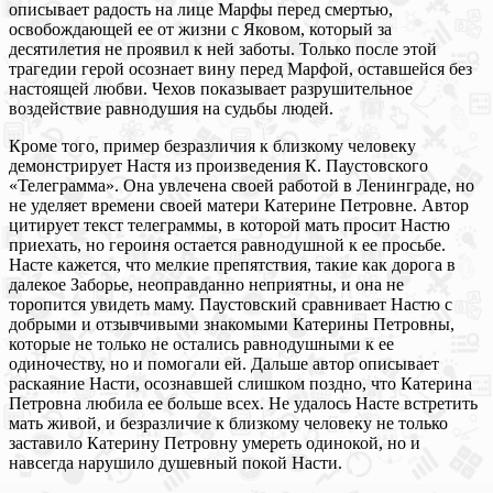
описывает радость на лице Марфы перед смертью,
освобождающей ее от жизни с Яковом, который за
десятилетия не проявил к ней заботы. Только после этой
трагедии герой осознает вину перед Марфой, оставшейся без
настоящей любви. Чехов показывает разрушительное
воздействие равнодушия на судьбы людей.
Кроме того, пример безразличия к близкому человеку
демонстрирует Настя из произведения К. Паустовского
«Телеграмма». Она увлечена своей работой в Ленинграде, но
не уделяет времени своей матери Катерине Петровне. Автор
цитирует текст телеграммы, в которой мать просит Настю
приехать, но героиня остается равнодушной к ее просьбе.
Насте кажется, что мелкие препятствия, такие как дорога в
далекое Заборье, неоправданно неприятны, и она не
торопится увидеть маму. Паустовский сравнивает Настю с
добрыми и отзывчивыми знакомыми Катерины Петровны,
которые не только не остались равнодушными к ее
одиночеству, но и помогали ей. Дальше автор описывает
раскаяние Насти, осознавшей слишком поздно, что Катерина
Петровна любила ее больше всех. Не удалось Насте встретить
мать живой, и безразличие к близкому человеку не только
заставило Катерину Петровну умереть одинокой, но и
навсегда нарушило душевный покой Насти.