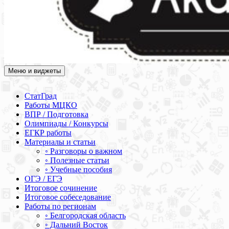
Меню и виджеты
Академия СОВА
Подготовка к ЕГЭ, ОГЭ, ВПР, МЦКО, СтатГрад, КДР, ВОШ,
олимпиады и конкурсы
СтатГрад
Работы МЦКО
ВПР / Подготовка
Олимпиады / Конкурсы
ЕГКР работы
Материалы и статьи
◦ Разговоры о важном
◦ Полезные статьи
◦ Учебные пособия
ОГЭ / ЕГЭ
Итоговое сочинение
Итоговое собеседование
Работы по регионам
◦ Белгородская область
◦ Дальний Восток