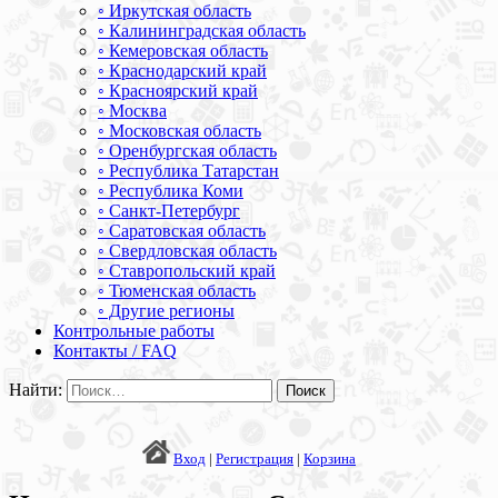
◦ Иркутская область
◦ Калининградская область
◦ Кемеровская область
◦ Краснодарский край
◦ Красноярский край
◦ Москва
◦ Московская область
◦ Оренбургская область
◦ Республика Татарстан
◦ Республика Коми
◦ Санкт-Петербург
◦ Саратовская область
◦ Свердловская область
◦ Ставропольский край
◦ Тюменская область
◦ Другие регионы
Контрольные работы
Контакты / FAQ
Найти:
Вход
|
Регистрация
|
Корзина