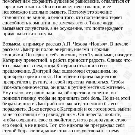
помогает нам сохранить душевное равновесие, отдалиться от
горя и жестокости. Она возникает неосознанно, и ее
невозможно насильно вызвать. Поэтому это явление
становится не виной, а бедой того, кто постепенно теряет
способность к эмпатии, не замечая этого. Такие люди
вызывают сочувствие, а не осуждение, что подтверждают
примеры из литературы.
Возьмем, к примеру, рассказ А.П. Чехова «Ионыч». В начале
рассказа Дмитрий полон энергии, идеями и яркими
эмоциями. Он верит в себя, восхищается Туркиными, находит
Катерину прелестной, а работа приносит радость. Однако что-
то сломалось в нем, когда Катерина отклонила его
предложение. Дмитрий был ошеломлен страданием, но
приобрел горький опыт. Постепенно прием пациентов
превратился в рутину, и герой перестал удивляться. Чтобы
избежать одиночества, он впал в рутину местных жителей.
Ему стало все равно на игры, обжорство и сплетни, он
понизил планку, чтобы не причинять себе боль. Но из-за этой
безразличности Дмитрий потерял все, что могло бы его
порадовать. Даже встреча с Катериной и ее готовность выйти
за него оставили его равнодушным. Он перестал любить,
чтобы сохранить свое спокойствие, и это равнодушие стало
его бедой, а не виной. Тот, кто никогда не преграждал себя
стеной безразличия, может только почувствовать к нему