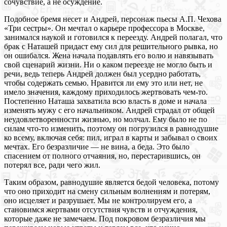
сочувствие, а не осуждение.
Подобное бремя несет и Андрей, персонаж пьесы А.П. Чехова
«Три сестры». Он мечтал о карьере профессора в Москве,
занимался наукой и готовился к переезду. Андрей полагал, что
брак с Наташей придаст ему сил для решительного рывка, но
он ошибался. Жена начала подавлять его волю и навязывать
свой сценарий жизни. Ни о каком переезде не могло быть и
речи, ведь теперь Андрей должен был усердно работать,
чтобы содержать семью. Нравится ли ему это или нет, не
имело значения, каждому приходилось жертвовать чем-то.
Постепенно Наташа захватила всю власть в доме и начала
изменять мужу с его начальником. Андрей страдал от общей
неудовлетворенности жизнью, но молчал. Ему было не по
силам что-то изменить, поэтому он погрузился в равнодушие
ко всему, включая себя: пил, играл в карты и забывал о своих
мечтах. Его безразличие — не вина, а беда. Это было
спасением от полного отчаяния, но, перестарившись, он
потерял все, ради чего жил.
Таким образом, равнодушие является бедой человека, потому
что оно приходит на смену сильным волнениям и потерям,
оно исцеляет и разрушает. Мы не контролируем его, а
становимся жертвами отсутствия чувств и отчуждения,
которые даже не замечаем. Под покровом безразличия мы