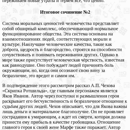
переживаем новые утраты и теряем все, что ценно.
Итоговое сочинение №2
Система моральных ценностей человечества представляет
собой обширный комплекс, обеспечивающий нормальное
функционирование общества. Эта система основана на
взаимоотношениях людей, соответствующих морали и
культуре. Наилучшие человеческие качества, такие как
доброта, щедрость и благородство, строятся на способности
сочувствовать и понимать переживания других. Однако в
мире также присутствует человеческая чёрствость, известная
как равнодушие. Оно побуждает людей причинять боль
окружающим, но, когда они осознают свою вину за
безразличие, это вредит и самим им.
В подтверждение этого рассмотрим рассказ А.П. Чехова
«Скрипка Ротшильда», где главным персонажем является
Яков Иванов. Автор через поступки и размышления героя
раскрывает его бесчувственность и безразличное отношение к
судьбам других людей. Чехов описывает, что для Якова важны
лишь деньги и материальное благополучие. Он не проявляет
сострадания к умирающим, а ждет их смерти, которая должна
принести ему прибыль в качестве гробовщика. Отношение
главного героя к своей жене Марфе также поражает. Автор