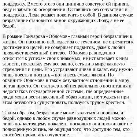
поддержку. Вместо этого они цинично советуют ей принять
беду и забыть об оскорблении. Оставшись без сочувствия и
поддержки, Люда решает покончить с собой. В данном случае
безразличие становится виной окружающих Люду, а не ее
бедой.
В романе Гончарова «Обломов» главный герой безразличен к
жизни. Он пассивно наблюдает за ее течением, не стремится к
достижению целей, не совершает подвигов, даже к любви
проявляет временный интерес. Обломов равнодушно
относится к успехам своих знакомых, не испытывает к ним
зависти, поскольку ему все равно, есть ли в мире какие-то
стремления и цели. Его устраивают диван и халат, ему нужно
лишь поесть и поспать – вот и весь смысл жизни. Но
обвинить Обломова в таком безучастном отношении к миру
не так просто. Он стал жертвой неправильного воспитания и
недостатков государственной системы, где определенные
люди могли вести пассивный образ жизни, не трудясь и при
этом беззаботно существовать, пользуясь трудом крестьян.
Таким образом, безразличие может являться и пороком, и
бедой, однако в любом случае равнодушных людей можно
лишь по-настоящему пожалеть, поскольку они проживают не
полноценную жизнь, не ощущая того, что доступно тем, кто
способен проявлять сочувствие.