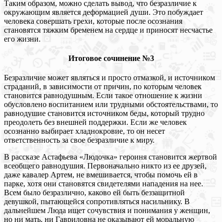
Таким образом, можно сделать вывод, что безразличие к
окружающим является деформацией души. Это побуждает
человека совершать грехи, которые после осознания
становятся тяжким бременем на сердце и приносят несчастье
его жизни.
Итоговое сочинение №3
Безразличие может являться и просто отмазкой, и источником
страданий, в зависимости от причин, по которым человек
становится равнодушным. Если такое отношение к жизни
обусловлено воспитанием или трудными обстоятельствами, то
равнодушие становится источником беды, который трудно
преодолеть без внешней поддержки. Если же человек
осознанно выбирает хладнокровие, то он несет
ответственность за свое безразличие к миру.
В рассказе Астафьева «Людочка» героиня становится жертвой
всеобщего равнодушия. Первоначально никто из ее друзей,
даже кавалер Артем, не вмешивается, чтобы помочь ей в
парке, хотя они становятся свидетелями нападения на нее.
Всем было безразлично, каково ей быть беззащитной
девушкой, пытающейся сопротивляться насильнику. В
дальнейшем Люда ищет сочувствия и понимания у женщин,
но ни мать, ни Гавриловна не оказывают ей моральную