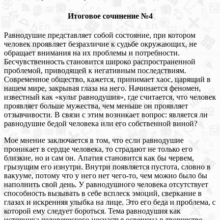
Итоговое сочинение №4
Равнодушие представляет собой состояние, при котором
человек проявляет безразличие к судьбе окружающих, не
обращает внимания на их проблемы и потребности.
Бесчувственность становится широко распространенной
проблемой, приводящей к негативным последствиям.
Современное общество, кажется, принимает хаос, царящий в
нашем мире, закрывая глаза на него. Начинается феномен,
известный как «культ равнодушия», где считается, что человек
проявляет больше мужества, чем меньше он проявляет
отзывчивости. В связи с этим возникает вопрос: является ли
равнодушие бедой человека или его собственной виной?
Мое мнение заключается в том, что если равнодушие
проникает в сердце человека, то страдают не только его
близкие, но и сам он. Апатия становится как бы червем,
грызущим его изнутри. Внутри появляется пустота, словно в
вакууме, потому что у него нет чего-то, чем можно было бы
наполнить свой день. У равнодушного человека отсутствует
способность вызывать в себе всплеск эмоций, сверкание в
глазах и искренняя улыбка на лице. Это его беда и проблема, с
которой ему следует бороться. Тема равнодушия как
источника человеческого несчастья освещена в творчестве