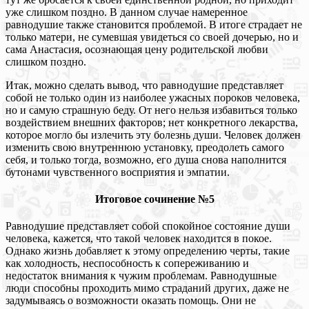
уже слишком поздно. В данном случае намеренное
равнодушие также становится проблемой. В итоге страдает не
только матери, не сумевшая увидеться со своей дочерью, но и
сама Анастасия, осознающая цену родительской любви
слишком поздно.
Итак, можно сделать вывод, что равнодушие представляет
собой не только один из наиболее ужасных пороков человека,
но и самую страшную беду. От него нельзя избавиться только
воздействием внешних факторов; нет конкретного лекарства,
которое могло бы излечить эту болезнь души. Человек должен
изменить свою внутреннюю установку, преодолеть самого
себя, и только тогда, возможно, его душа снова наполнится
бутонами чувственного восприятия и эмпатии.
Итоговое сочинение №5
Равнодушие представляет собой спокойное состояние души
человека, кажется, что такой человек находится в покое.
Однако жизнь добавляет к этому определению черты, такие
как холодность, неспособность к сопереживанию и
недостаток внимания к чужим проблемам. Равнодушные
люди способны проходить мимо страданий других, даже не
задумываясь о возможности оказать помощь. Они не