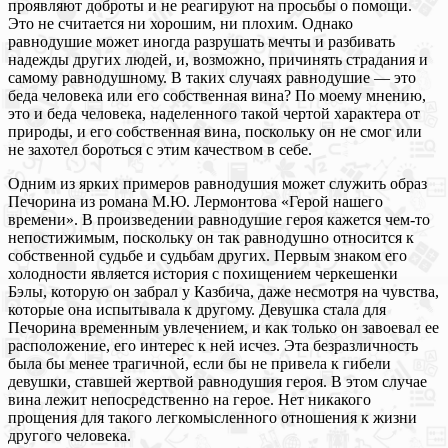
проявляют доброты и не реагируют на просьбы о помощи.
Это не считается ни хорошим, ни плохим. Однако
равнодушие может иногда разрушать мечты и разбивать
надежды других людей, и, возможно, причинять страдания и
самому равнодушному. В таких случаях равнодушие — это
беда человека или его собственная вина? По моему мнению,
это и беда человека, наделенного такой чертой характера от
природы, и его собственная вина, поскольку он не смог или
не захотел бороться с этим качеством в себе.
Одним из ярких примеров равнодушия может служить образ
Печорина из романа М.Ю. Лермонтова «Герой нашего
времени». В произведении равнодушие героя кажется чем-то
непостижимым, поскольку он так равнодушно относится к
собственной судьбе и судьбам других. Первым знаком его
холодности является история с похищением черкешенки
Бэлы, которую он забрал у Казбича, даже несмотря на чувства,
которые она испытывала к другому. Девушка стала для
Печорина временным увлечением, и как только он завоевал ее
расположение, его интерес к ней исчез. Эта безразличность
была бы менее трагичной, если бы не привела к гибели
девушки, ставшей жертвой равнодушия героя. В этом случае
вина лежит непосредственно на герое. Нет никакого
прощения для такого легкомысленного отношения к жизни
другого человека.