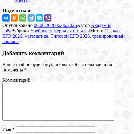
ответы)
Поделиться:
Опубликовано
06.06.2026
06.06.2026
Автор
Академия
co8a
Рубрики
Учебные материалы и статьи
Метки
11 класс
,
ЕГЭ 2026
,
математика
,
Типовой ЕГЭ 2026
,
тренировочный
вариант
Добавить комментарий
Ваш e-mail не будет опубликован.
Обязательные поля
помечены
*
Комментарий
Имя
*