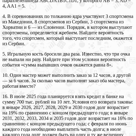
параллелепипеда ABCDA1B1C1D1, у которого AB = 3, AD =
4, AA1 = 5.
4. В соревнованиях по толканию ядра участвуют 3 спортсмена
из Македонии, 8 спортсменов из Сербии, 3 спортсмена из
Хорватии и 6 — из Словении. Порядок, в котором выступают
спортсмены, определяется жребием. Найдите вероятность
того, что спортсмен, который выступает последним, окажется
из Сербии.
5. Игральную кость бросили два раза. Известно, что три очка
не выпали ни разу. Найдите при этом условии вероятность
события «сумма выпавших очков окажется равна 8».
10. Один мастер может выполнить заказ за 12 часов, а другой
— за 6 часов. За сколько часов выполнят заказ оба мастера,
работая вместе?
16. В июле 2025 года планируется взять кредит в банке на
сумму 700 тыс. рублей на 10 лет. Условия его возврата таковы:
в январе 2026, 2027, 2028, 2029 и 2030 годов долг возрастает
на 19% по сравнению с концом предыдущего года; в январе
2031, 2032, 2033, 2034 и 2035 годов долг возрастает на 16% по
сравнению с концом предыдущего года; с февраля по июнь
каждого года необходимо выплатить часть долга; в июле
каждого года долг должен быть на одну и ту же величину