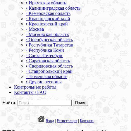
◦ Иркутская область
◦ Калининградская область
◦ Кемеровская область
◦ Краснодарский край
◦ Красноярский край
◦ Москва
◦ Московская область
◦ Оренбургская область
◦ Республика Татарстан
◦ Республика Коми
◦ Санкт-Петербург
◦ Саратовская область
◦ Свердловская область
◦ Ставропольский край
◦ Тюменская область
◦ Другие регионы
Контрольные работы
Контакты / FAQ
Найти:
Вход
|
Регистрация
|
Корзина