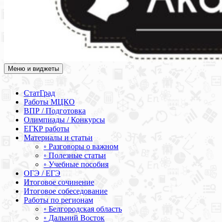
Меню и виджеты
Академия СОВА
Подготовка к ЕГЭ, ОГЭ, ВПР, МЦКО, СтатГрад, КДР, ВОШ,
олимпиады и конкурсы
СтатГрад
Работы МЦКО
ВПР / Подготовка
Олимпиады / Конкурсы
ЕГКР работы
Материалы и статьи
◦ Разговоры о важном
◦ Полезные статьи
◦ Учебные пособия
ОГЭ / ЕГЭ
Итоговое сочинение
Итоговое собеседование
Работы по регионам
◦ Белгородская область
◦ Дальний Восток