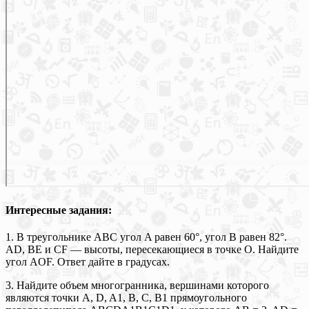
Интересные задания:
1. В треугольнике ABC угол A равен 60°, угол B равен 82°.
AD, BE и CF — высоты, пересекающиеся в точке O. Найдите
угол AOF. Ответ дайте в градусах.
3. Найдите объем многогранника, вершинами которого
являются точки A, D, A1, B, C, B1 прямоугольного