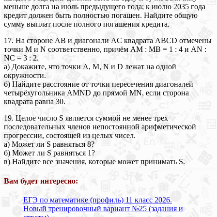
меньше долга на июль предыдущего года; к июлю 2035 года
кредит должен быть полностью погашен. Найдите общую
сумму выплат после полного погашения кредита.
17. На стороне AB и диагонали AC квадрата ABCD отмечены
точки M и N соответственно, причём AM : MB = 1 : 4 и AN :
NC = 3 : 2.
а) Докажите, что точки A, M, N и D лежат на одной
окружности.
б) Найдите расстояние от точки пересечения диагоналей
четырёхугольника AMND до прямой MN, если сторона
квадрата равна 30.
19. Целое число S является суммой не менее трех
последовательных членов непостоянной арифметической
прогрессии, состоящей из целых чисел.
а) Может ли S равняться 8?
б) Может ли S равняться 1?
в) Найдите все значения, которые может принимать S.
Вам будет интересно:
ЕГЭ по математике (профиль) 11 класс 2026.
Новый тренировочный вариант №25 (задания и