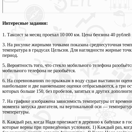
Интересные задания:
1. Таксист за месяц проехал 10 000 км. Цена бензина 40 рублей
3. На рисунке жирными точками показана среднесуточная темпер
температура в градусах Цельсия. Для наглядности жирные точк
период.
5. Вероятность того, что стекло мобильного телефона разобьёт
мобильного телефона не разобьётся.
6. На соревнованиях по прыжкам в воду судьи выставили оцен
наибольшие и две наименьшие оценки отбрасываются, а три о
которых больше 150, без пробелов, запятых и других дополнит
7. На графике изображена зависимость температуры от времени
момента запуска двигателя, на вертикальной оси — температур
температуры.
8. Каждый раз, когда Надя приезжает в деревню к бабушке в гос
которые верны при приведённых условиях. 1) Каждый раз, когда 