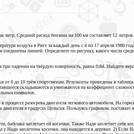
 за литр. Средний расход бензина на 100 км составляет 12 литров
атура воздуха в Риге за каждый день с 4 по 17 апреля 1980 год
и соединены линией. Определите по рисунку, какого числа сред
ся при падении на твёрдую поверхность, равна 0,84. Найдите вер
ки от 0 до 10 трём спортсменам. Результаты приведены в табли
ставшиеся складываются и умножаются на коэффициент сложност
ельных символов.
 в процессе разогрева двигателя легкового автомобиля. На гори
а двигателя в градусах Цельсия. Пользуясь графиком, поставьте
ти, бабушка заплетает ей косички. Также Надя заплетает себе ко
у Нади заплетены косички, она находится в деревне. 2) Если Над