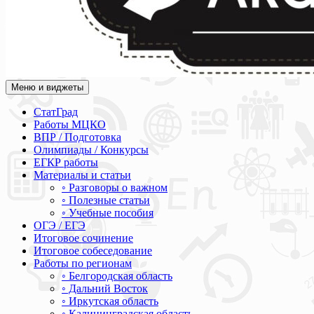
Меню и виджеты
Академия СОВА
Подготовка к ЕГЭ, ОГЭ, ВПР, МЦКО, СтатГрад, КДР, ВОШ, о
СтатГрад
Работы МЦКО
ВПР / Подготовка
Олимпиады / Конкурсы
ЕГКР работы
Материалы и статьи
◦ Разговоры о важном
◦ Полезные статьи
◦ Учебные пособия
ОГЭ / ЕГЭ
Итоговое сочинение
Итоговое собеседование
Работы по регионам
◦ Белгородская область
◦ Дальний Восток
◦ Иркутская область
◦ Калининградская область