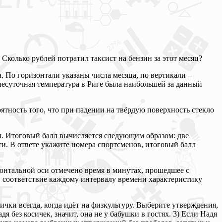
. Сколько рублей потратил таксист на бензин за этот месяц?
а. По горизонтали указаны числа месяца, по вертикали –
несуточная температура в Риге была наибольшей за данный
оятность того, что при падении на твёрдую поверхность стекло
цы. Итоговый балл вычисляется следующим образом: две
и. В ответе укажите номера спортсменов, итоговый балл
зонтальной оси отмечено время в минутах, прошедшее с
 в соответствие каждому интервалу времени характеристику
сички всегда, когда идёт на физкультуру. Выберите утверждения,
я без косичек, значит, она не у бабушки в гостях. 3) Если Надя