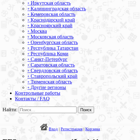
◦ Иркутская область
◦ Калининградская область
◦ Кемеровская область
◦ Краснодарский край
◦ Красноярский край
◦ Москва
◦ Московская область
◦ Оренбургская область
◦ Республика Татарстан
◦ Республика Коми
◦ Санкт-Петербург
◦ Саратовская область
◦ Свердловская область
◦ Ставропольский край
◦ Тюменская область
◦ Другие регионы
Контрольные работы
Контакты / FAQ
Найти:
Вход
|
Регистрация
|
Корзина