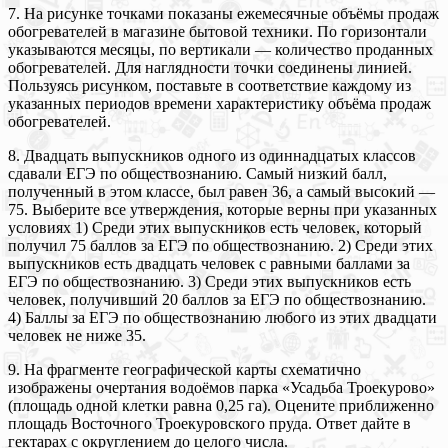
7. На рисунке точками показаны ежемесячные объёмы продаж
обогревателей в магазине бытовой техники. По горизонтали
указываются месяцы, по вертикали — количество проданных
обогревателей. Для наглядности точки соединены линией.
Пользуясь рисунком, поставьте в соответствие каждому из
указанных периодов времени характеристику объёма продаж
обогревателей.
8. Двадцать выпускников одного из одиннадцатых классов
сдавали ЕГЭ по обществознанию. Самый низкий балл,
полученный в этом классе, был равен 36, а самый высокий —
75. Выберите все утверждения, которые верны при указанных
условиях 1) Среди этих выпускников есть человек, который
получил 75 баллов за ЕГЭ по обществознанию. 2) Среди этих
выпускников есть двадцать человек с равными баллами за
ЕГЭ по обществознанию. 3) Среди этих выпускников есть
человек, получивший 20 баллов за ЕГЭ по обществознанию.
4) Баллы за ЕГЭ по обществознанию любого из этих двадцати
человек не ниже 35.
9. На фрагменте географической карты схематично
изображены очертания водоёмов парка «Усадьба Троекурово»
(площадь одной клетки равна 0,25 га). Оцените приближенно
площадь Восточного Троекуровского пруда. Ответ дайте в
гектарах с округлением до целого числа.