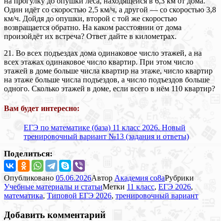
на прогулку до опушки леса, находящейся в 6,3 км от дома.
Один идёт со скоростью 2,5 км/ч, а другой — со скоростью 3,8
км/ч. Дойдя до опушки, второй с той же скоростью
возвращается обратно. На каком расстоянии от дома
произойдёт их встреча? Ответ дайте в километрах.
21. Во всех подъездах дома одинаковое число этажей, а на
всех этажах одинаковое число квартир. При этом число
этажей в доме больше числа квартир на этаже, число квартир
на этаже больше числа подъездов, а число подъездов больше
одного. Сколько этажей в доме, если всего в нём 110 квартир?
Вам будет интересно:
ЕГЭ по математике (база) 11 класс 2026. Новый
тренировочный вариант №13 (задания и ответы)
Поделиться:
Опубликовано
05.06.2026
Автор
Академия co8a
Рубрики
Учебные материалы и статьи
Метки
11 класс
,
ЕГЭ 2026
,
математика
,
Типовой ЕГЭ 2026
,
тренировочный вариант
Добавить комментарий