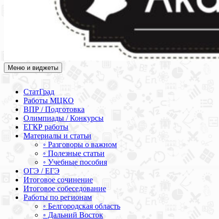
Меню и виджеты
Академия СОВА
Подготовка к ЕГЭ, ОГЭ, ВПР, МЦКО, СтатГрад, КДР, ВОШ,
олимпиады и конкурсы
СтатГрад
Работы МЦКО
ВПР / Подготовка
Олимпиады / Конкурсы
ЕГКР работы
Материалы и статьи
◦ Разговоры о важном
◦ Полезные статьи
◦ Учебные пособия
ОГЭ / ЕГЭ
Итоговое сочинение
Итоговое собеседование
Работы по регионам
◦ Белгородская область
◦ Дальний Восток