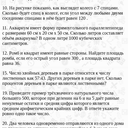
10. На рисунке показано, как выглядит колесо с 7 спицами.
Сколько будет спиц в колесе, если угол между любыми двумя
соседними спицами в нём будет равен 120 .
11. Аквариум имеет форму прямоугольного параллелепипеда
с размерами 60 см х 20 см х 50 см. Сколько литров составляет
объём аквариума? В одном литре 1000 кубических
сантиметров.
12. Ромб и квадрат имеют равные стороны. Найдите площадь
ромба, если его острый угол равен 300 , а площадь квадрата
равна 36.
15. Число хвойных деревьев в парке относится к числу
лиственных как 57:43. Других деревьев в парке нет. Сколько
процентов деревьев в парке являются лиственными?
19. Приведите пример трёхзначного натурального числа
большего 500, которое при делении на 6 и на 5 даёт равные
ненулевые остатки и средняя цифра которого является
средним арифметическим крайних цифр. В ответе укажите
ровно одно такое число.
20. Два человека одновременно отправляются из одного дома