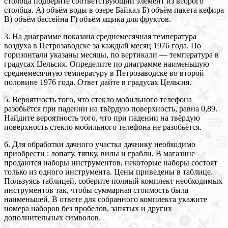
столбца подберите соответствующий элемент из второго
столбца. А) объём воды в озере Байкал Б) объём пакета кефира
В) объём бассейна Г) объём ящика для фруктов.
3. На диаграмме показана среднемесячная температура
воздуха в Петрозаводске за каждый месяц 1976 года. По
горизонтали указаны месяцы, по вертикали — температура в
градусах Цельсия. Определите по диаграмме наименьшую
среднемесячную температуру в Петрозаводске во второй
половине 1976 года. Ответ дайте в градусах Цельсия.
5. Вероятность того, что стекло мобильного телефона
разобьётся при падении на твёрдую поверхность, равна 0,89.
Найдите вероятность того, что при падении на твёрдую
поверхность стекло мобильного телефона не разобьётся.
6. Для обработки дачного участка дачнику необходимо
приобрести : лопату, тяпку, вилы и грабли. В магазине
продаются наборы инструментов, некоторые наборы состоят
только из одного инструмента. Цены приведены в таблице.
Пользуясь таблицей, соберите полный комплект необходимых
инструментов так, чтобы суммарная стоимость была
наименьшей. В ответе для собранного комплекта укажите
номера наборов без пробелов, запятых и других
дополнительных символов.