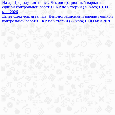
Назад
Предыдущая запись:
Демонстрационный вариант
единой контрольной работы ЕКР по истории (36 часа) СПО
май 2026
Далее
Следующая запись:
Демонстрационный вариант единой
контрольной работы ЕКР по истории (72 часа) СПО май 2026