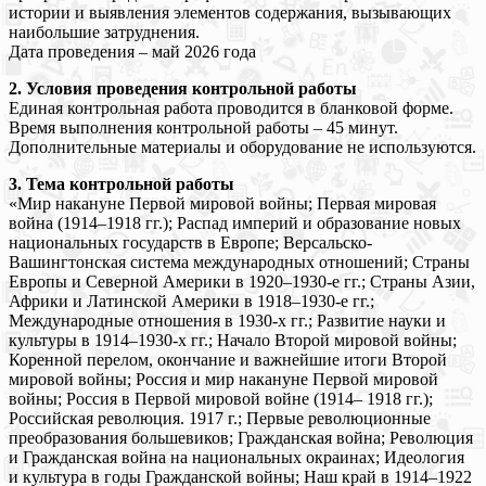
истории и выявления элементов содержания, вызывающих
наибольшие затруднения.
Дата проведения – май 2026 года
2. Условия проведения контрольной работы
Единая контрольная работа проводится в бланковой форме.
Время выполнения контрольной работы – 45 минут.
Дополнительные материалы и оборудование не используются.
3. Тема контрольной работы
«Мир накануне Первой мировой войны; Первая мировая
война (1914–1918 гг.); Распад империй и образование новых
национальных государств в Европе; Версальско-
Вашингтонская система международных отношений; Страны
Европы и Северной Америки в 1920–1930-е гг.; Страны Азии,
Африки и Латинской Америки в 1918–1930-е гг.;
Международные отношения в 1930-х гг.; Развитие науки и
культуры в 1914–1930-х гг.; Начало Второй мировой войны;
Коренной перелом, окончание и важнейшие итоги Второй
мировой войны; Россия и мир накануне Первой мировой
войны; Россия в Первой мировой войне (1914– 1918 гг.);
Российская революция. 1917 г.; Первые революционные
преобразования большевиков; Гражданская война; Революция
и Гражданская война на национальных окраинах; Идеология
и культура в годы Гражданской войны; Наш край в 1914–1922