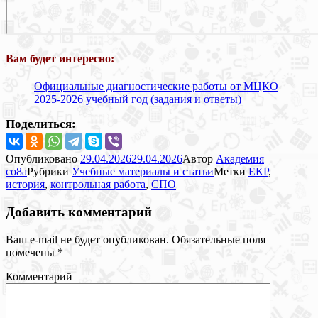
Вам будет интересно:
Официальные диагностические работы от МЦКО
2025-2026 учебный год (задания и ответы)
Поделиться:
Опубликовано
29.04.2026
29.04.2026
Автор
Академия
co8a
Рубрики
Учебные материалы и статьи
Метки
ЕКР
,
история
,
контрольная работа
,
СПО
Добавить комментарий
Ваш e-mail не будет опубликован.
Обязательные поля
помечены
*
Комментарий