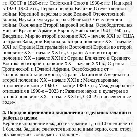
гг.; СССР в 1920-е гг.; Советский Союз в 1930-е гг.; Наш край
в 1920–1930-е гг.; Первый период Великой Отечественной
войны; Коренной перелом в ходе Великой Отечественной
войны; Наука и культура в годы Великой Отечественной
войны; Окончание Второй мировой войны. Освободительная
миссия Красной Армии в Европе; Наш край в 1941–1945 гг.;
Введение. Мир во второй половине ХХ – начале XXI в.; США
и страны Западной Европы во второй половине ХХ – начале
XXI в.; Страны Центральной и Восточной Европы во второй
половине ХХ – начале ХХI в.; Страны Азии во второй
половине ХХ – начале ХХI в.; Страны Ближнего и Среднего
Востока во второй половине ХХ – начале ХХI в.; Страны
Тропической и Южной Африки. Освобождение от
колониальной зависимости; Страны Латинской Америки во
второй половине XX – начале XXI в.; Международные
отношения в конце 1940-х – конце 1980-х гг.; Международные
отношения в 1990-е – 2023 г.; Развитие науки и культуры во
второй половине ХХ – начале XXI в.; СССР в послевоенные
годы».
4. Порядок оценивания выполнения отдельных заданий и
работы в целом
Верное выполнение каждого из заданий 1, 5 и 10 оценивается
1 баллом. Задание считается выполненным верно, если ответ
обучающегося совпадает с эталоном.