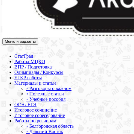
Меню и виджеты
Академия СОВА
Подготовка к ЕГЭ, ОГЭ, ВПР, МЦКО, СтатГрад, КДР, ВОШ,
олимпиады и конкурсы
СтатГрад
Работы МЦКО
ВПР / Подготовка
Олимпиады / Конкурсы
ЕГКР работы
Материалы и статьи
◦ Разговоры о важном
◦ Полезные статьи
◦ Учебные пособия
ОГЭ / ЕГЭ
Итоговое сочинение
Итоговое собеседование
Работы по регионам
◦ Белгородская область
◦ Дальний Восток