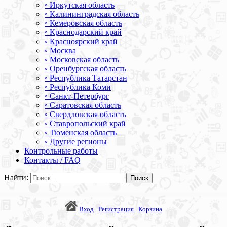
◦ Иркутская область
◦ Калининградская область
◦ Кемеровская область
◦ Краснодарский край
◦ Красноярский край
◦ Москва
◦ Московская область
◦ Оренбургская область
◦ Республика Татарстан
◦ Республика Коми
◦ Санкт-Петербург
◦ Саратовская область
◦ Свердловская область
◦ Ставропольский край
◦ Тюменская область
◦ Другие регионы
Контрольные работы
Контакты / FAQ
Найти:
Вход
|
Регистрация
|
Корзина