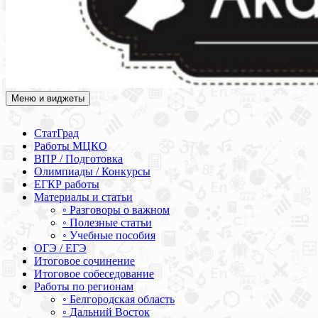
Меню и виджеты
Академия СОВА
Подготовка к ЕГЭ, ОГЭ, ВПР, МЦКО, СтатГрад, КДР, ВОШ,
олимпиады и конкурсы
СтатГрад
Работы МЦКО
ВПР / Подготовка
Олимпиады / Конкурсы
ЕГКР работы
Материалы и статьи
◦ Разговоры о важном
◦ Полезные статьи
◦ Учебные пособия
ОГЭ / ЕГЭ
Итоговое сочинение
Итоговое собеседование
Работы по регионам
◦ Белгородская область
◦ Дальний Восток