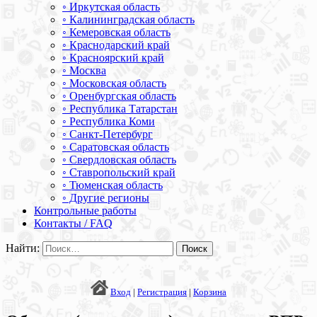
◦ Иркутская область
◦ Калининградская область
◦ Кемеровская область
◦ Краснодарский край
◦ Красноярский край
◦ Москва
◦ Московская область
◦ Оренбургская область
◦ Республика Татарстан
◦ Республика Коми
◦ Санкт-Петербург
◦ Саратовская область
◦ Свердловская область
◦ Ставропольский край
◦ Тюменская область
◦ Другие регионы
Контрольные работы
Контакты / FAQ
Найти:
Вход
|
Регистрация
|
Корзина