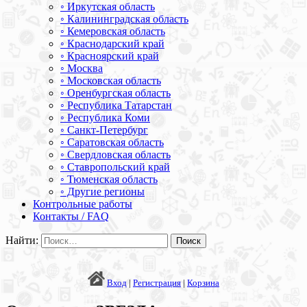
◦ Иркутская область
◦ Калининградская область
◦ Кемеровская область
◦ Краснодарский край
◦ Красноярский край
◦ Москва
◦ Московская область
◦ Оренбургская область
◦ Республика Татарстан
◦ Республика Коми
◦ Санкт-Петербург
◦ Саратовская область
◦ Свердловская область
◦ Ставропольский край
◦ Тюменская область
◦ Другие регионы
Контрольные работы
Контакты / FAQ
Найти:
Вход
|
Регистрация
|
Корзина