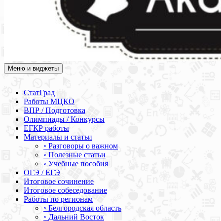
Меню и виджеты
Академия СОВА
Подготовка к ЕГЭ, ОГЭ, ВПР, МЦКО, СтатГрад, КДР, ВОШ,
олимпиады и конкурсы
СтатГрад
Работы МЦКО
ВПР / Подготовка
Олимпиады / Конкурсы
ЕГКР работы
Материалы и статьи
◦ Разговоры о важном
◦ Полезные статьи
◦ Учебные пособия
ОГЭ / ЕГЭ
Итоговое сочинение
Итоговое собеседование
Работы по регионам
◦ Белгородская область
◦ Дальний Восток