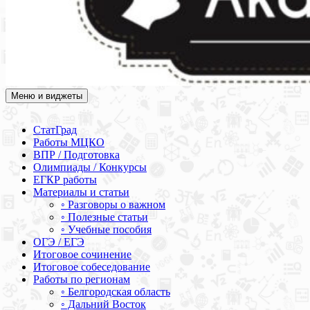
Меню и виджеты
Академия СОВА
Подготовка к ЕГЭ, ОГЭ, ВПР, МЦКО, СтатГрад, КДР, ВОШ,
олимпиады и конкурсы
СтатГрад
Работы МЦКО
ВПР / Подготовка
Олимпиады / Конкурсы
ЕГКР работы
Материалы и статьи
◦ Разговоры о важном
◦ Полезные статьи
◦ Учебные пособия
ОГЭ / ЕГЭ
Итоговое сочинение
Итоговое собеседование
Работы по регионам
◦ Белгородская область
◦ Дальний Восток