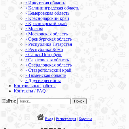
◦ Иркутская область
◦ Калининградская область
◦ Кемеровская область
◦ Краснодарский край
◦ Красноярский край
◦ Москва
◦ Московская область
◦ Оренбургская область
◦ Республика Татарстан
◦ Республика Коми
◦ Санкт-Петербург
◦ Саратовская область
◦ Свердловская область
◦ Ставропольский край
◦ Тюменская область
◦ Другие регионы
Контрольные работы
Контакты / FAQ
Найти:
Вход
|
Регистрация
|
Корзина