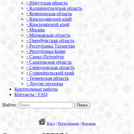
◦ Иркутская область
◦ Калининградская область
◦ Кемеровская область
◦ Краснодарский край
◦ Красноярский край
◦ Москва
◦ Московская область
◦ Оренбургская область
◦ Республика Татарстан
◦ Республика Коми
◦ Санкт-Петербург
◦ Саратовская область
◦ Свердловская область
◦ Ставропольский край
◦ Тюменская область
◦ Другие регионы
Контрольные работы
Контакты / FAQ
Найти:
Вход
|
Регистрация
|
Корзина