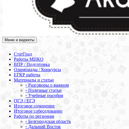
Меню и виджеты
Академия СОВА
Подготовка к ЕГЭ, ОГЭ, ВПР, МЦКО, СтатГрад, КДР, ВОШ,
олимпиады и конкурсы
СтатГрад
Работы МЦКО
ВПР / Подготовка
Олимпиады / Конкурсы
ЕГКР работы
Материалы и статьи
◦ Разговоры о важном
◦ Полезные статьи
◦ Учебные пособия
ОГЭ / ЕГЭ
Итоговое сочинение
Итоговое собеседование
Работы по регионам
◦ Белгородская область
◦ Дальний Восток