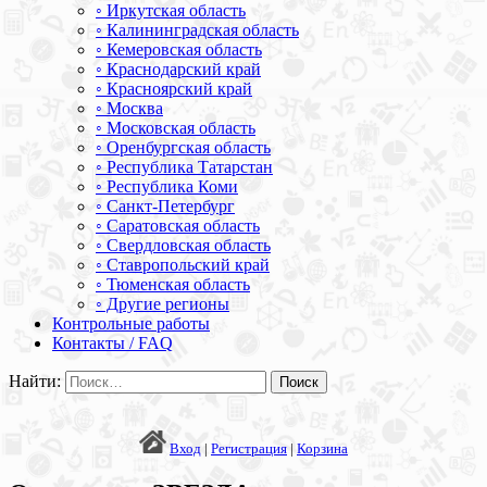
◦ Иркутская область
◦ Калининградская область
◦ Кемеровская область
◦ Краснодарский край
◦ Красноярский край
◦ Москва
◦ Московская область
◦ Оренбургская область
◦ Республика Татарстан
◦ Республика Коми
◦ Санкт-Петербург
◦ Саратовская область
◦ Свердловская область
◦ Ставропольский край
◦ Тюменская область
◦ Другие регионы
Контрольные работы
Контакты / FAQ
Найти:
Вход
|
Регистрация
|
Корзина