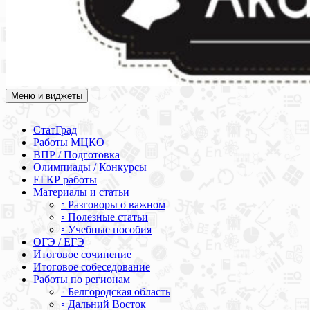
Меню и виджеты
Академия СОВА
Подготовка к ЕГЭ, ОГЭ, ВПР, МЦКО, СтатГрад, КДР, ВОШ,
олимпиады и конкурсы
СтатГрад
Работы МЦКО
ВПР / Подготовка
Олимпиады / Конкурсы
ЕГКР работы
Материалы и статьи
◦ Разговоры о важном
◦ Полезные статьи
◦ Учебные пособия
ОГЭ / ЕГЭ
Итоговое сочинение
Итоговое собеседование
Работы по регионам
◦ Белгородская область
◦ Дальний Восток