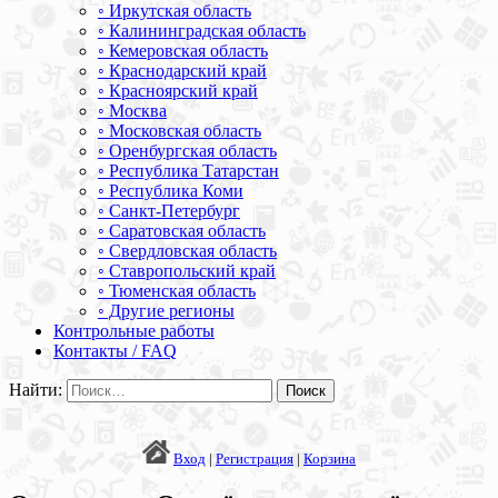
◦ Иркутская область
◦ Калининградская область
◦ Кемеровская область
◦ Краснодарский край
◦ Красноярский край
◦ Москва
◦ Московская область
◦ Оренбургская область
◦ Республика Татарстан
◦ Республика Коми
◦ Санкт-Петербург
◦ Саратовская область
◦ Свердловская область
◦ Ставропольский край
◦ Тюменская область
◦ Другие регионы
Контрольные работы
Контакты / FAQ
Найти:
Вход
|
Регистрация
|
Корзина