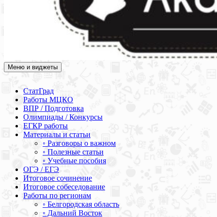
Меню и виджеты
Академия СОВА
Подготовка к ЕГЭ, ОГЭ, ВПР, МЦКО, СтатГрад, КДР, ВОШ,
олимпиады и конкурсы
СтатГрад
Работы МЦКО
ВПР / Подготовка
Олимпиады / Конкурсы
ЕГКР работы
Материалы и статьи
◦ Разговоры о важном
◦ Полезные статьи
◦ Учебные пособия
ОГЭ / ЕГЭ
Итоговое сочинение
Итоговое собеседование
Работы по регионам
◦ Белгородская область
◦ Дальний Восток