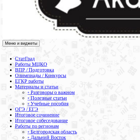
Меню и виджеты
Академия СОВА
Подготовка к ЕГЭ, ОГЭ, ВПР, МЦКО, СтатГрад, КДР, ВОШ,
олимпиады и конкурсы
СтатГрад
Работы МЦКО
ВПР / Подготовка
Олимпиады / Конкурсы
ЕГКР работы
Материалы и статьи
◦ Разговоры о важном
◦ Полезные статьи
◦ Учебные пособия
ОГЭ / ЕГЭ
Итоговое сочинение
Итоговое собеседование
Работы по регионам
◦ Белгородская область
◦ Дальний Восток