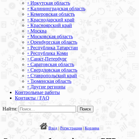
◦ Иркутская область
◦ Калининградская область
◦ Кемеровская область
◦ Краснодарский край
◦ Красноярский край
◦ Москва
◦ Московская область
◦ Оренбургская область
◦ Республика Татарстан
◦ Республика Коми
◦ Санкт-Петербург
◦ Саратовская область
◦ Свердловская область
◦ Ставропольский край
◦ Тюменская область
◦ Другие регионы
Контрольные работы
Контакты / FAQ
Найти:
Вход
|
Регистрация
|
Корзина