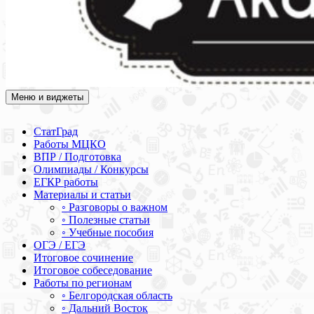
Меню и виджеты
Академия СОВА
Подготовка к ЕГЭ, ОГЭ, ВПР, МЦКО, СтатГрад, КДР, ВОШ,
олимпиады и конкурсы
СтатГрад
Работы МЦКО
ВПР / Подготовка
Олимпиады / Конкурсы
ЕГКР работы
Материалы и статьи
◦ Разговоры о важном
◦ Полезные статьи
◦ Учебные пособия
ОГЭ / ЕГЭ
Итоговое сочинение
Итоговое собеседование
Работы по регионам
◦ Белгородская область
◦ Дальний Восток