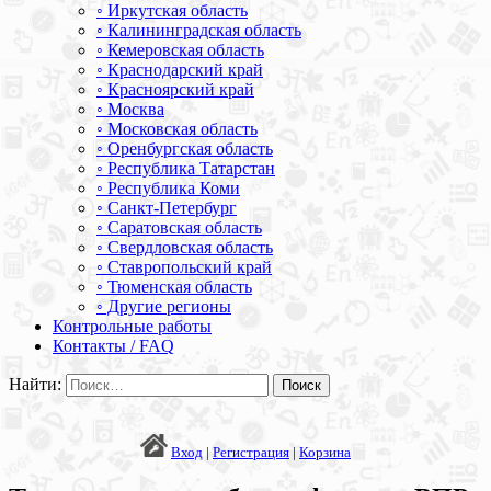
◦ Иркутская область
◦ Калининградская область
◦ Кемеровская область
◦ Краснодарский край
◦ Красноярский край
◦ Москва
◦ Московская область
◦ Оренбургская область
◦ Республика Татарстан
◦ Республика Коми
◦ Санкт-Петербург
◦ Саратовская область
◦ Свердловская область
◦ Ставропольский край
◦ Тюменская область
◦ Другие регионы
Контрольные работы
Контакты / FAQ
Найти:
Вход
|
Регистрация
|
Корзина