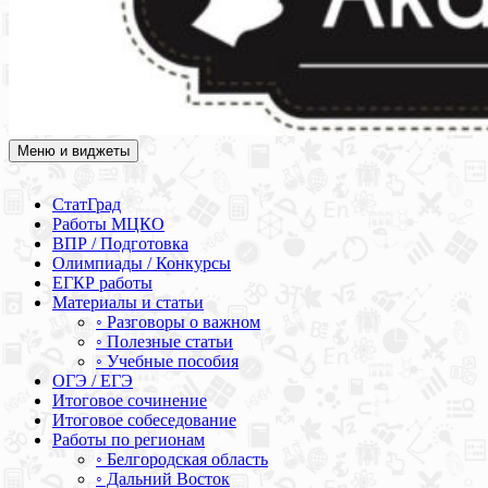
Меню и виджеты
Академия СОВА
Подготовка к ЕГЭ, ОГЭ, ВПР, МЦКО, СтатГрад, КДР, ВОШ,
олимпиады и конкурсы
СтатГрад
Работы МЦКО
ВПР / Подготовка
Олимпиады / Конкурсы
ЕГКР работы
Материалы и статьи
◦ Разговоры о важном
◦ Полезные статьи
◦ Учебные пособия
ОГЭ / ЕГЭ
Итоговое сочинение
Итоговое собеседование
Работы по регионам
◦ Белгородская область
◦ Дальний Восток